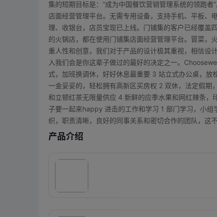
集的短期目标是：“成为中国餐饮营销管理系统的领跑者
店面经营管理平台。无需专用设备，支持手机、平板、电脑、Po
理、收银台，店员宝现已上线。门铺集的客户已经覆盖
的火锅店，都在使用门铺集店面经营管理平台。冒菜，火
重人性和创意，我们对于产品的设计极其重视，相信设
入我们会是你这辈子做过的最好的决定之一。Choosewel
式，加班换调休，好好休息最重要 3 站立式办公桌，放松
一金妥妥的，轻松拥有高新区买房权 2 双休，法定假期
和立顿红茶无限量供应 4 新鲜的应季水果和网红辣条，
子要一起来happy 进击的工作和学习 1 部门学习，
织，职责清晰，良好的同事关系和密切合作的团队，这
产品介绍