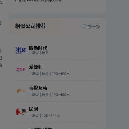
型
管
米
尊
相似公司推荐
换一换
加
微动时代
啡
互联网
| 民企
日
组
爱便利
互联网
| 民企
| 100-499人
香橙互动
互联网
| 民企
| 100-499人
民网
互联网
| 100-499人