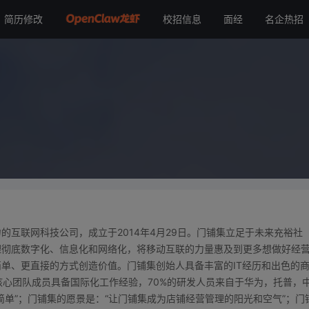
简历修改
校招信息
面经
名企热招
互联网科技公司，成立于2014年4月29日。门铺集立足于未来充裕社
理彻底数字化、信息化和网络化，将移动互联的力量惠及到更多想做好经
单、更直接的方式创造价值。门铺集创始人具备丰富的IT经历和出色的
核心团队成员具备国际化工作经验，70%的研发人员来自于华为，托普，
简单”；门铺集的愿景是：“让门铺集成为店铺经营管理的阳光和空气”；门