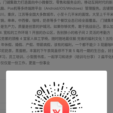
”。门铺集致力打造面向中小微餐饮、零售和服务业的，移动互网时代的新
s机等多终端跨平台（Android/iOS/Windows）管理服务。店铺
四川，重庆，江苏等全国大多数城市，小至十几平米的面馆，大至上千平
锅，串串，中西餐，咖啡，奶茶等多个餐饮业态已经全面覆盖。 门铺集
计是生产力，质量是创意的护城河。如果你够优秀，敢于挑战自己。那么
l. 宽松的工作环境 1 开放的办公区，告别狭小的格子间 2 灵活的考勤方
劳累的颈椎 4 宜家人体工学椅，随时随地葛优躺 完善的福利文化 1 五险
，年休假、婚假、产假、带薪病假，该有的福利，一个都不能少 3 现磨咖
印尼奶茶，蒸蛋糕，丰富的下午茶简直停不下来 5 每月一期的生日会，好
小组学习，员工培训，小型图书库，一起学习和进步（培训与分享） 2 扁平化
不仅仅是一份工作，更是一份事业