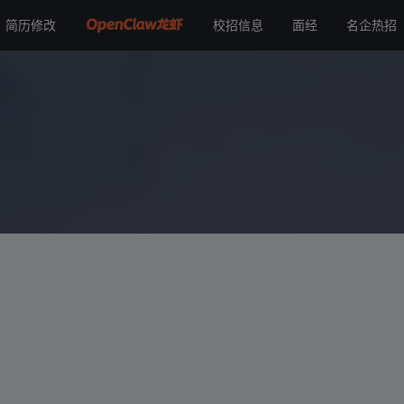
简历修改
校招信息
面经
名企热招