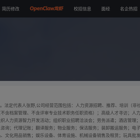
简历修改
校招信息
面经
名企热招
成立。法定代表人张野,公司经营范围包括：人力资源招聘、推荐、培训（非
（不含档案管理、不含评审专业技术职务任职资格）；高级人才寻访；人
组织人力资源智力开发活动；组织职业招聘洽淡会；劳务派遣；酒店管理
息咨询；代理记账；翻译服务；物业服务；保洁服务；装卸搬运服务；电
品、文化用品销售；娱乐设备、体育设施、机械设备销售及租赁；玩具批