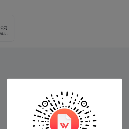
限公司
及贝壳
孵、公