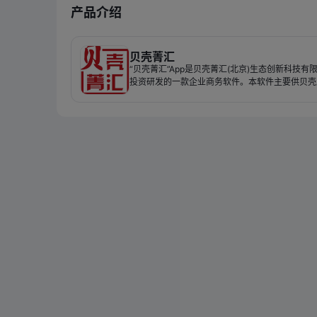
产品介绍
贝壳菁汇
“贝壳菁汇”App是贝壳菁汇(北京)生态创新科技有
投资研发的一款企业商务软件。本软件主要供贝壳
的入孵企业用户使用，软件具备在线预约、申请入
司管理、社区服务、智能设备控制等功能！