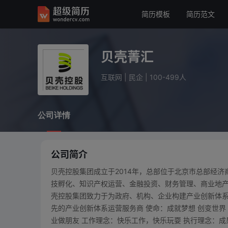
简历模板
简历范文
贝壳菁汇
互联网
民企
100-499人
贝壳菁汇
公司详情
互联网
|
民企
|
100-499人
公司详情
公司简介
贝壳控股集团成立于2014年，总部位于北京市总部经
技孵化、知识产权运营、金融投资、财务管理、商业地产
壳控股集团致力于为政府、机构、企业构建产业创新体系
先的产业创新体系运营服务商 使命：成就梦想 创变世界 
业做朋友 工作理念：快乐工作，快乐玩耍 执行理念：