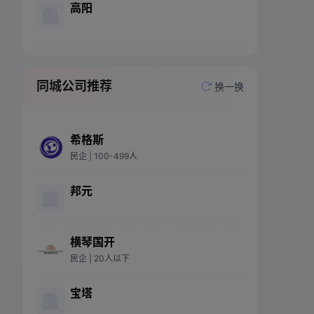
高阳
同城公司推荐
换一换
希格斯
民企
| 100-499人
邦元
横琴国开
民企
| 20人以下
宝塔