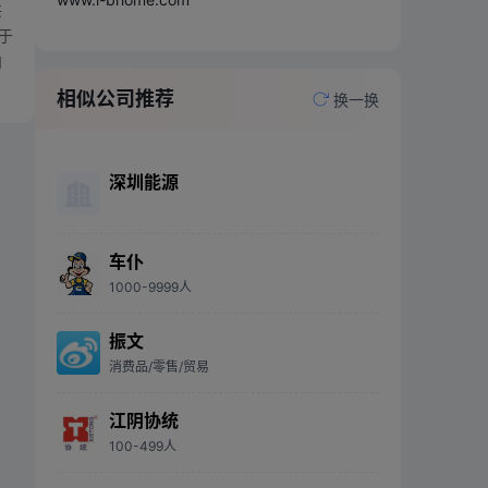
共
于
和
相似公司推荐
换一换
深圳能源
车仆
1000-9999人
振文
消费品/零售/贸易
江阴协统
100-499人