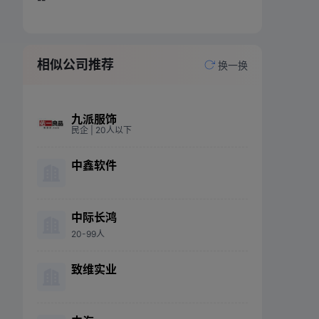
相似公司推荐
换一换
九派服饰
民企
| 20人以下
中鑫软件
中际长鸿
20-99人
致维实业