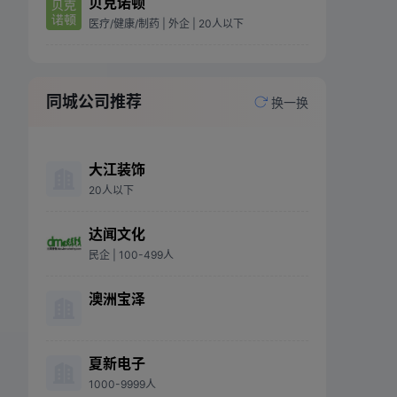
贝克诺顿
医疗/健康/制药
| 外企
| 20人以下
同城公司推荐
换一换
大江装饰
20人以下
达闻文化
民企
| 100-499人
澳洲宝泽
夏新电子
1000-9999人