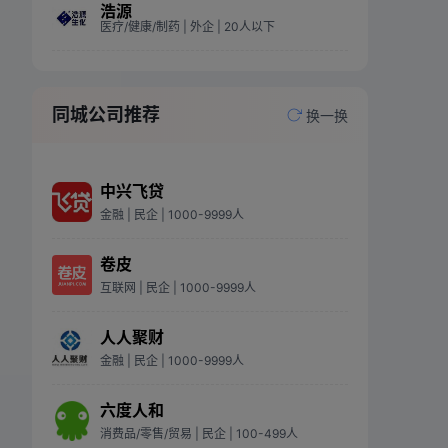
浩源
医疗/健康/制药
| 外企
| 20人以下
同城公司推荐
换一换
中兴飞贷
金融
| 民企
| 1000-9999人
卷皮
互联网
| 民企
| 1000-9999人
人人聚财
金融
| 民企
| 1000-9999人
六度人和
消费品/零售/贸易
| 民企
| 100-499人