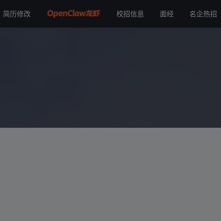
简历修改
校招信息
面经
名企热招