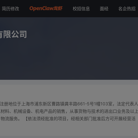
简历修改
校招信息
面经
名企热招
公司
有限公司
，注册地位于上海市浦东新区曹路镇龚丰路661-5号1幢103室，法定代表
属材料、机械设备、机电产品的销售，从事货物与技术的进出口业务及以
物流服务。 【依法须经批准的项目，经相关部门批准后方可开展经营活