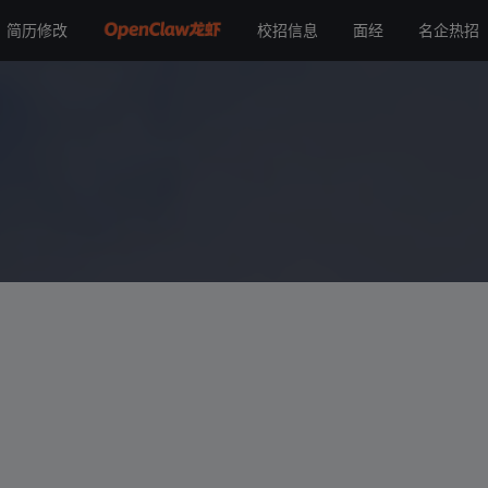
简历修改
校招信息
面经
名企热招