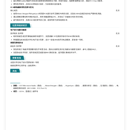
提出增加Snubber电路与优化变压器绕组结构的联合方案，经迭代验证，辐射峰值降低15dB，满足FCC Class B标准。
紧凑型电源模块EMI抑制设计
撰写技术报告，总结EMI抑制设计流程，为后续项目提供参考。
项目负责人
北京
PCB级电磁兼容性仿真与优化
针对某型DC-DC电源模块在3-30MHz频段辐射超标问题，主导搭建近场探头测试平台，定位主要辐射源为开关管与变压器耦合路径。
核心成员
北京
提出增加Snubber电路与优化变压器绕组结构的联合方案，经迭代验证，辐射峰值降低15dB，满足FCC Class B标准。
使用Altium Designer与HyperLynx对四层PCB进行信号完整性与串扰仿真，识别出DDR总线区域存在严重串扰风险。
撰写技术报告，总结EMI抑制设计流程，为后续项目提供参考。
通过调整层叠结构与增加地过孔，将串扰幅度降低40%，并优化了关键差分对的等长布线。
PCB级电磁兼容性仿真与优化
参与项目评审，负责EMC相关章节的汇报，获得导师与评审老师好评。
核心成员
北京
使用Altium Designer与HyperLynx对四层PCB进行信号完整性与串扰仿真，识别出DDR总线区域存在严重串扰风险。
社团和组织经历
通过调整层叠结构与增加地过孔，将串扰幅度降低40%，并优化了关键差分对的等长布线。
电子设计创新实验室
参与项目评审，负责EMC相关章节的汇报，获得导师与评审老师好评。
技术组长 技术部
北京
社团和组织经历
组织实验室成员开展电磁兼容专题学习，负责讲解CST仿真软件操作与EMC测试标准。
带领团队参加全国大学生电子设计竞赛，设计一款低EMI的开关电源模块，获省级一等奖。
电子设计创新实验室
校园无线电协会
技术组长 技术部
北京
副会长 技术部
北京
组织实验室成员开展电磁兼容专题学习，负责讲解CST仿真软件操作与EMC测试标准。
策划并执行“电磁环境测量与防护”科普活动，面向全校师生演示近场探头与频谱仪操作，参与人数超200人。
带领团队参加全国大学生电子设计竞赛，设计一款低EMI的开关电源模块，获省级一等奖。
负责协会技术培训，指导新成员完成基础EMC测试实验，提升团队整体技术水平。
校园无线电协会
副会长 技术部
北京
荣誉奖项
策划并执行“电磁环境测量与防护”科普活动，面向全校师生演示近场探头与频谱仪操作，参与人数超200人。
全国大学生电子设计竞赛省级一等奖
负责协会技术培训，指导新成员完成基础EMC测试实验，提升团队整体技术水平。
校级优秀学生奖学金（连续两年）
荣誉奖项
其他
全国大学生电子设计竞赛省级一等奖
技能：
CST Microwave Studio（熟练），Altium Designer（熟练），HyperLynx（基础），频谱分析仪（熟练），近场探头（熟练），电
校级优秀学生奖学金（连续两年）
磁兼容测试标准（IEC 61000、FCC Part 15）
其他
语言：
CET-6，普通话二级甲等
技能：
CST Microwave Studio（熟练），Altium Designer（熟练），HyperLynx（基础），频谱分析仪（熟练），近场探头（熟练），电
磁兼容测试标准（IEC 61000、FCC Part 15）
语言：
CET-6，普通话二级甲等