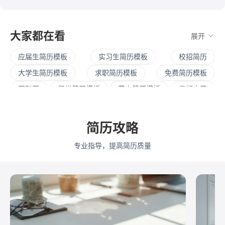
大家都在看
展开
应届生简历模板
实习生简历模板
校招简历
大学生简历模板
求职简历模板
免费简历模板
互联网
留学简历模板
英文简历模板
暑期实习
社招简历
大三实习
寒假实习
四大简历
保研简历
考研复试
简历范文
产品经理简历模板
简历攻略
程序员简历模板
运营简历模板
行政简历模板
专业指导，提高简历质量
设计简历模板
财务简历模板
教师简历模板
python
Web前端
Java
Andorid
iOS
测试
运维
大数据
UI/UX
平面设计/美工
人力资源
会展策划
医疗/健康
品牌公关
算法工程师
快消
JavaScript
.NET工程师