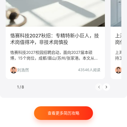
C#工程师
网络安全
数据分析
嵌入式
市场/营销
采购贸易
商务拓展
外贸
销售
文案/策划
SEO/SEM
新媒体
清华大学
北京大学
复旦大学
上海交通大学
浙江大学
恪赛科技2027秋招：专精特新小巨人，技
上海
武汉大学
中山大学
中国人民大学
对外经贸大学
术岗值得冲，非技术岗慎投
岗值
香港大学
四川大学
南开大学
南京大学
恪赛科技2027校园招聘启动，面向2027届本硕
上海精
博，15个岗位，成都/眉山/苏州/张家港。本文从平
持工程
吉林大学
中南大学
深圳大学
暨南大学
台价值、岗位匹配、投递风险三个维度给出判断，
本文分
金融
咨询
银行
文化/传媒
房地产
帮你决定是否投递。
断是否
刘浩然
刘
43546人阅读
电子商务
通信
游戏
制造业
汽车
仓储/物流
教育培训
保险
广告
医药
1
/
8
法律
软件工程
工商管理
金融学
计算机科学与技术
经济学
传播学
市场营销
查看更多简历攻略
会计学
艺术与设计
电子信息工程
教育学
语言类专业