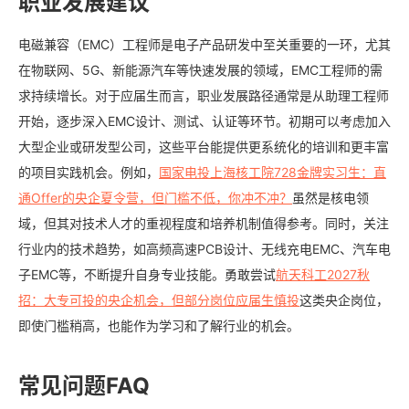
职业发展建议
电磁兼容（EMC）工程师是电子产品研发中至关重要的一环，尤其
在物联网、5G、新能源汽车等快速发展的领域，EMC工程师的需
求持续增长。对于应届生而言，职业发展路径通常是从助理工程师
开始，逐步深入EMC设计、测试、认证等环节。初期可以考虑加入
大型企业或研发型公司，这些平台能提供更系统化的培训和更丰富
的项目实践机会。例如，
国家电投上海核工院728金牌实习生：直
通Offer的央企夏令营，但门槛不低，你冲不冲？
虽然是核电领
域，但其对技术人才的重视程度和培养机制值得参考。同时，关注
行业内的技术趋势，如高频高速PCB设计、无线充电EMC、汽车电
子EMC等，不断提升自身专业技能。勇敢尝试
航天科工2027秋
招：大专可投的央企机会，但部分岗位应届生慎投
这类央企岗位，
即使门槛稍高，也能作为学习和了解行业的机会。
常见问题FAQ