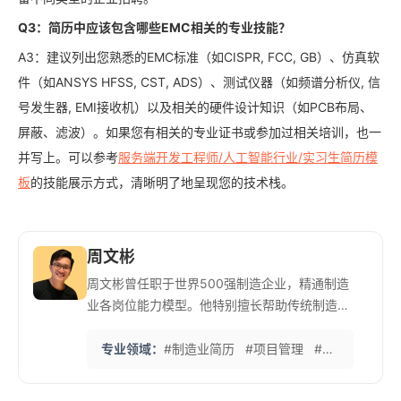
Q3：简历中应该包含哪些EMC相关的专业技能？
A3：建议列出您熟悉的EMC标准（如CISPR, FCC, GB）、仿真软
件（如ANSYS HFSS, CST, ADS）、测试仪器（如频谱分析仪, 信
号发生器, EMI接收机）以及相关的硬件设计知识（如PCB布局、
屏蔽、滤波）。如果您有相关的专业证书或参加过相关培训，也一
并写上。可以参考
服务端开发工程师/人工智能行业/实习生简历模
板
的技能展示方式，清晰明了地呈现您的技术栈。
周文彬
周文彬曾任职于世界500强制造企业，精通制造
业各岗位能力模型。他特别擅长帮助传统制造业
人才展示技术实力和管理能力。 他的‘制造业简
历标准化体系’注重可量化成果和项目管理经验的
专业领域：
#制造业简历
#项目管理
#技术转型
#
呈现，帮助许多工程师突破职业瓶颈。在英语简
历撰写方面也有独到见解，助力客户进入外资企