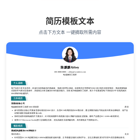
简历模板文本
点击下方文本 一键摘取所需内容
陈媛媛Abbey
188-8888-8888
abbey@wondercv.com
电磁兼容工程师
陈媛媛Abbey
188-8888-8888
abbey@wondercv.com
个人总结
电磁兼容工程师
电子信息工程专业本科，具备扎实的电磁场与电磁波、电路分析理论基础。在校期间主导两项与EMC设计相关的科研项目，熟练掌握电磁
仿真软件与测试仪器操作，具备独立分析及解决EMI问题的能力。目标成为电磁兼容工程师，致力于在紧凑型电子系统设计中实现高效的
EMI抑制与电磁防护。
个人总结
工作经历
电子信息工程专业本科，具备扎实的电磁场与电磁波、电路分析理论基础。在校期间主导两项与EMC设计相关的科研项目，熟练掌握电磁
仿真软件与测试仪器操作，具备独立分析及解决EMI问题的能力。目标成为电磁兼容工程师，致力于在紧凑型电子系统设计中实现高效的
某通信设备公司
EMI抑制与电磁防护。
电磁兼容助理工程师 EMC研发部
西安
工作经历
参与某通信设备公司紧凑型基站项目的EMC设计，负责PCB布局阶段的EMI预分析，通过调整关键信号线走线与增加去耦电容，使产品
在预扫描阶段辐射发射降低12dB。
某通信设备公司
协助完成系统级电磁防护方案设计，针对机箱缝隙与线缆接口提出屏蔽与滤波改进措施，最终产品通过IEC 61000-4标准测试。
电磁兼容助理工程师 EMC研发部
西安
使用CST Microwave Studio进行近场耦合仿真，优化高频变压器屏蔽结构，将共模电流干扰降低30%。
参与某通信设备公司紧凑型基站项目的EMC设计，负责PCB布局阶段的EMI预分析，通过调整关键信号线走线与增加去耦电容，使产品
在预扫描阶段辐射发射降低12dB。
项目经历
协助完成系统级电磁防护方案设计，针对机箱缝隙与线缆接口提出屏蔽与滤波改进措施，最终产品通过IEC 61000-4标准测试。
紧凑型电源模块EMI抑制设计
使用CST Microwave Studio进行近场耦合仿真，优化高频变压器屏蔽结构，将共模电流干扰降低30%。
项目负责人
北京
项目经历
针对某型DC-DC电源模块在3-30MHz频段辐射超标问题，主导搭建近场探头测试平台，定位主要辐射源为开关管与变压器耦合路径。