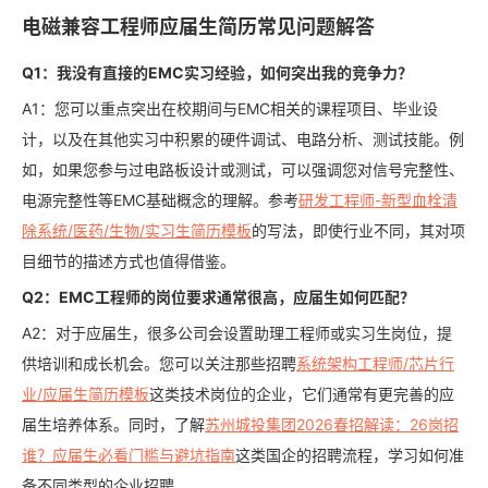
电磁兼容工程师应届生简历常见问题解答
Q1：我没有直接的EMC实习经验，如何突出我的竞争力？
A1：您可以重点突出在校期间与EMC相关的课程项目、毕业设
计，以及在其他实习中积累的硬件调试、电路分析、测试技能。例
如，如果您参与过电路板设计或测试，可以强调您对信号完整性、
电源完整性等EMC基础概念的理解。参考
研发工程师-新型血栓清
除系统/医药/生物/实习生简历模板
的写法，即使行业不同，其对项
目细节的描述方式也值得借鉴。
Q2：EMC工程师的岗位要求通常很高，应届生如何匹配？
A2：对于应届生，很多公司会设置助理工程师或实习生岗位，提
供培训和成长机会。您可以关注那些招聘
系统架构工程师/芯片行
业/应届生简历模板
这类技术岗位的企业，它们通常有更完善的应
届生培养体系。同时，了解
苏州城投集团2026春招解读：26岗招
谁？应届生必看门槛与避坑指南
这类国企的招聘流程，学习如何准
备不同类型的企业招聘。