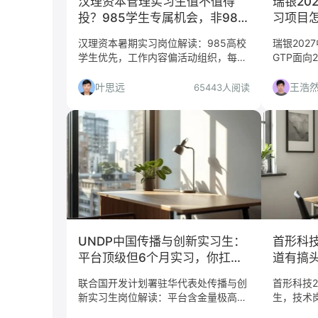
汉理资本管理实习生值不值得
瑞银20
投？985学生专属机会，非985
习项目怎
慎入
届都该
汉理资本暑期实习岗位解读：985高校
瑞银202
学生优先，工作内容偏活动组织，每周
GTP面向
至少到岗3天。适合对创投感兴趣的学
Global
生，非985或出勤不足者需谨慎。
策角度解
叶思远
王浩
65443人阅读
策略，帮
UNDP中国传播与创新实习生：
首形科
平台顶级但6个月实习，你扛得
道有搞
住吗？
联合国开发计划署驻华代表处传播与创
首形科技2
新实习生岗位解读：平台含金量极高，
生，技术
但6个月全职实习门槛不低，适合有国
技术控冒