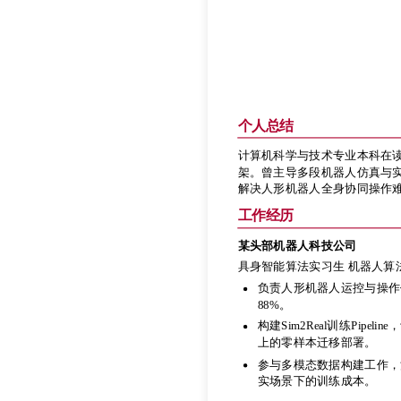
个人总结
计算机科学与技术专业本科在读，
架。曾主导多段机器人仿真与实机
解决人形机器人全身协同操作
个人总结
工作经历
计算机科学与技术专业本科在读，
架。曾主导多段机器人仿真与实机
某头部机器人科技公司
解决人形机器人全身协同操作
具身智能算法实习生 机器人算
工作经历
负责人形机器人运控与操作任
88%。
某头部机器人科技公司
构建Sim2Real训练Pipe
具身智能算法实习生 机器人算
上的零样本迁移部署。
负责人形机器人运控与操作任
参与多模态数据构建工作，清洗
88%。
实场景下的训练成本。
构建Sim2Real训练Pipe