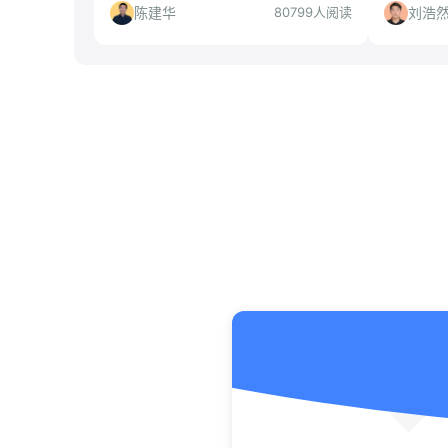
际组织向往且能承受长期实习的同学，
陈建华
刘浩
80799人阅读
对短期刷经历者需谨慎。