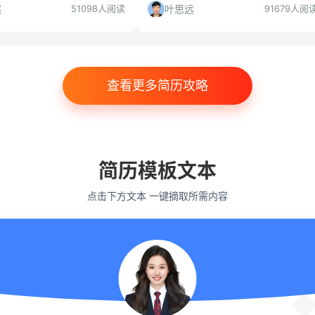
实际是教育公司，本文帮你判断是否值
然
叶思远
51098人阅读
91679人阅
得投递。
查看更多简历攻略
简历模板文本
点击下方文本 一键摘取所需内容