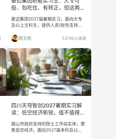
豪迈集团职能实习生：大专可
投、包吃住、有转正，但这两类
人慎投
豪迈集团2027届暑期实习，面向大专
及以上文科生，提供人资/财务支持
岗，包吃住有班车，但实习地点在山东
高密，适合不介意小城市且想进制造业
周文彬
读
53700人阅读
的文科生。
四川天穹智创2027暑期实习解
读：低空经济新锐，值不值得
投？
眉山市政府支持的院士工作站实体，聚
焦低空经济，面向2027届本科及以
上，开放无人机、发动机、ECU等7个