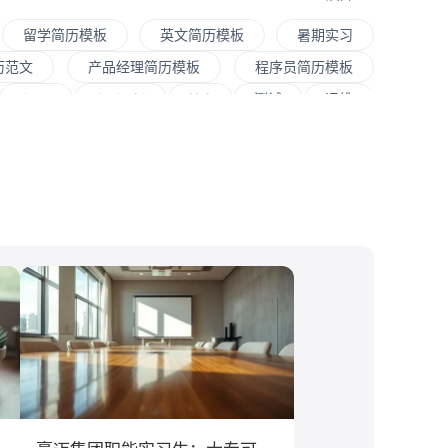
留学简历模板
英文简历模板
暑期实习
历范文
产品经理简历模板
程序员简历模板
Java
Andorid
iOS
测试
运维
程师
快消
JavaScript
.NET工程师
销售
文案/策划
SEO/SEM
新媒体
大学
对外经贸大学
香港大学
四川大学
文化/传媒
房地产
电子商务
通信
程
工商管理
金融学
计算机科学与技术
息工程
教育学
语言类专业