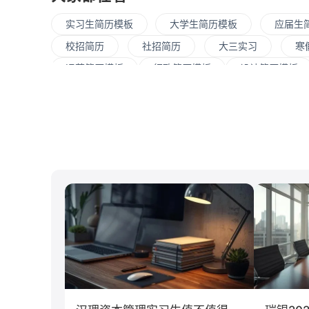
实习生简历模板
大学生简历模板
应届生
校招简历
社招简历
大三实习
寒
运营简历模板
行政简历模板
设计简历模板
大数据
UI/UX
平面设计/美工
人力
C#工程师
网络安全
数据分析
嵌入
清华大学
北京大学
复旦大学
上海交
南开大学
南京大学
吉林大学
中南大
游戏
制造业
汽车
仓储/物流
经济学
传播学
市场营销