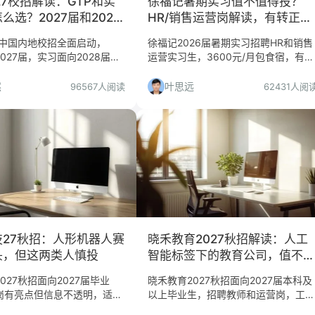
27校招解读：GTP和实
徐福记暑期实习值不值得投？
么选？2027届和2028
HR/销售运营岗解读，有转正但
看看
慎选
7中国内地校招全面启动，
徐福记2026届暑期实习招聘HR和销售
2027届，实习面向2028届，
运营实习生，3600元/月包食宿，有转
 Markets仅上海。本文从求职决
正机会。但岗位偏执行、地点在东莞，
读项目选择、申请流程与准备
适合谁投？哪些人慎投？本文给出判
然
叶思远
96567人阅读
62431人阅
你判断是否值得投递。
断。
技27秋招：人形机器人赛
晓禾教育2027秋招解读：人工
头，但这两类人慎投
智能标签下的教育公司，值不值
得投？
027秋招面向2027届毕业
晓禾教育2027秋招面向2027届本科及
岗有亮点但信息不透明，适合
以上毕业生，招聘教师和运营岗，工作
险，不适合求稳派。
地点在武汉。但行业标注为人工智能，