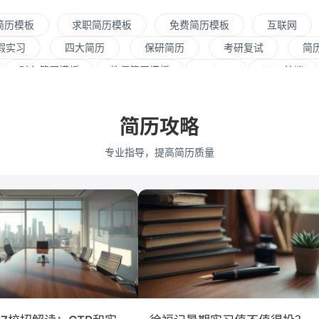
简历模板
求职简历模板
免费简历模板
互联网
假实习
四大简历
保研简历
考研复试
简
财务简历模板
教师简历模板
python
Web前端
资源
会展策划
医疗/健康
品牌公关
算法工
式
市场/营销
采购贸易
商务拓展
外贸
简历攻略
通大学
浙江大学
武汉大学
中山大学
中国人民
专业指导，提高简历质量
学
深圳大学
暨南大学
金融
咨询
银行
教育培训
保险
广告
医药
法律
软件工
会计学
艺术与设计
电子信