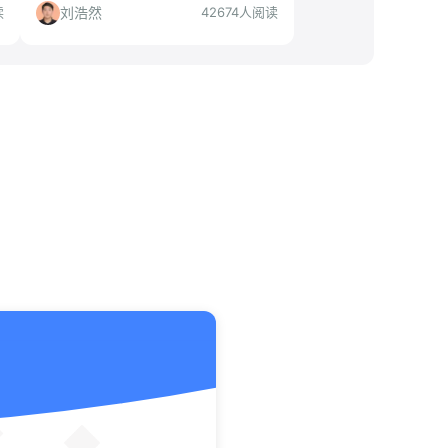
岗位。本文分析公司背景、岗位含金
刘浩然
读
42674人阅读
量、适合人群与慎投人群，帮你快速决
策。