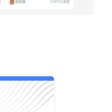
慎匹配。
周晓琳
读
57473人阅读