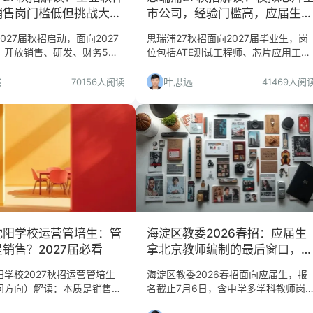
销售岗门槛低但挑战大，
市公司，经验门槛高，应届生慎
习岗偏精英
投
027届秋招启动，面向2027
思瑞浦27秋招面向2027届毕业生，岗
，开放销售、研发、财务5个
位包括ATE测试工程师、芯片应用工程
作地点北京、广州、武汉。本
师等，但多数岗位要求2-5年经验，应
些人适合投、哪些人要慎投，
届生需仔细核对任职要求。本文详细分
然
叶思远
70156人阅读
41469人阅
递建议。
析哪些岗位值得投、哪些人适合投。
沈阳学校运营管培生：管
海淀区教委2026春招：应届生
销售？2027届必看
拿北京教师编制的最后窗口，7
月6日截止！
学校2027秋招运营管培生
海淀区教委2026春招面向应届生，报
问方向）解读：本质是销售
名截止7月6日，含中学多学科教师岗
想做教育销售的人，慎投人群
位，事业编制，需笔试面试。