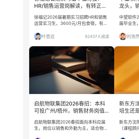
HR/销售运营岗解读，有转正但
龙头，
慎选
研发实
徐福记2026届暑期实习招聘HR和销售
中望软件2
运营实习生，3600元/月包食宿，有转
届毕业生
正机会。但岗位偏执行、地点在东莞，
岗位，工
适合谁投？哪些人慎投？本文给出判
文分析哪
叶思远
刘浩
62437人阅读
断。
并给出投
启航物联集团2026春招：本科
新东方
可投广州/梧州，销售财务岗值
培生还是
不值得冲？
启航物联集团2026春招面向本科应届
新东方沈阳
生，岗位以销售和外勤为主，适合物
（课程顾
流/供应链/财务专业且愿意去广州或梧
岗，适合