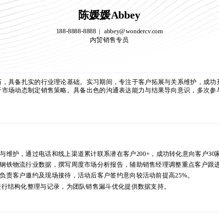
陈媛媛Abbey
188-8888-8888
abbey@wondercv.com
内贸销售专员
陈媛媛Abbey
188-8888-8888
abbey@wondercv.com
内贸销售专员
历，具备扎实的行业理论基础。实习期间，专注于客户拓展与关系维护，成功
于市场动态制定销售策略。具备出色的沟通表达能力与结果导向意识，多次参
历，具备扎实的行业理论基础。实习期间，专注于客户拓展与关系维护，成功
于市场动态制定销售策略。具备出色的沟通表达能力与结果导向意识，多次参
与维护，通过电话和线上渠道累计联系潜在客户200+，成功转化意向客户30家
钢铁物流行业数据，撰写周度市场分析报告，辅助销售经理调整重点客户跟进
负责客户邀约及现场接待，活动后客户签约意向较活动前提高25%。
进行结构化整理与记录，为团队销售漏斗优化提供数据支持。
与维护，通过电话和线上渠道累计联系潜在客户200+，成功转化意向客户30家
钢铁物流行业数据，撰写周度市场分析报告，辅助销售经理调整重点客户跟进
负责客户邀约及现场接待，活动后客户签约意向较活动前提高25%。