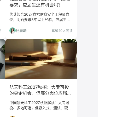
要求，应届生还有机会吗？
优艾智合2027春招信息安全工程师岗
位，明确要求3年以上经验，应届生需
谨慎评估。本文从岗位真相、公司前
景、工作内容、投递准备等角度深度解
杨晨曦
读
52940人阅读
读，帮你判断是否值得投递。
航天科工2027秋招：大专可投
的央企机会，但部分岗位应届生
慎投
中国航天科工2027秋招解读：大专可
投、多地可选，但嵌入式、测试、硬件
工程师岗位要求5年经验，应届生需谨