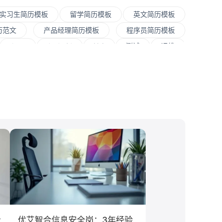
实习生简历模板
留学简历模板
英文简历模板
历范文
产品经理简历模板
程序员简历模板
Java
Andorid
iOS
测试
运维
程师
快消
JavaScript
.NET工程师
文案/策划
SEO/SEM
新媒体
清华大学
经贸大学
香港大学
四川大学
南开大学
媒
房地产
电子商务
通信
游戏
管理
金融学
计算机科学与技术
经济学
教育学
语言类专业
上
优艾智合信息安全岗：3年经验