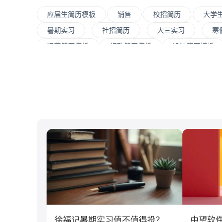
应届生简历模板
销售
校招简历
大学
暑期实习
社招简历
大三实习
寒
运营简历模板
行政简历模板
设计简历模板
大数据
UI/UX
平面设计/美工
人力
C#工程师
网络安全
数据分析
嵌入
北京大学
复旦大学
上海交通大学
浙
南京大学
吉林大学
中南大学
深圳
制造业
汽车
仓储/物流
教育培训
传播学
市场营销
徐福记暑期实习值不值得投？
中望软