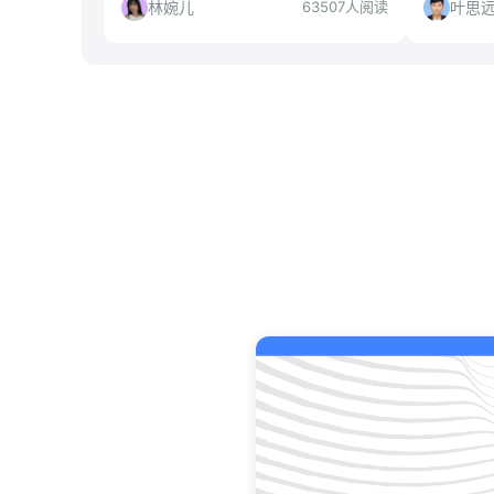
州的求职者作为保底选择。文章从岗位
分析，投
林婉儿
叶思
63507人阅读
匹配度、公司平台、城市选择等角度深
度解读，帮你判断是否值得投递。