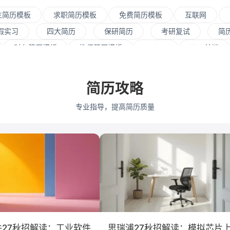
生简历模板
求职简历模板
免费简历模板
互联网
假实习
四大简历
保研简历
考研复试
简
财务简历模板
教师简历模板
python
Web前端
资源
会展策划
医疗/健康
品牌公关
算法工
式
市场/营销
采购贸易
商务拓展
外贸
简历攻略
江大学
武汉大学
中山大学
中国人民大学
对外
专业指导，提高简历质量
大学
暨南大学
金融
咨询
银行
文化/传
保险
广告
医药
法律
软件工程
工商
会计学
艺术与设计
电子信息工程
件27秋招解读：工业软件
思瑞浦27秋招解读：模拟芯片