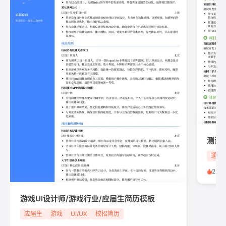
测试
通信
250
游戏UI设计师/游戏行业/应届生简历模板
应届生
游戏
UI/UX
校招简历