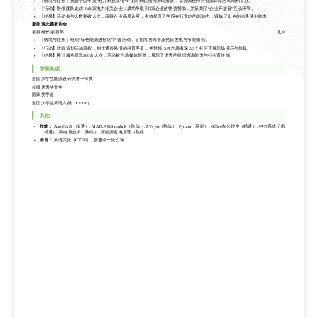
【情境与任务】负责学院年度“电力科技文化节”的对外联络与赞助洽谈，需协调校内外资源保障活动顺利举办。
【情境与任务】组织“绿色能源进社区”科普活动，旨在向居民普及光伏发电与节能知识。
【行动】带领团队走访10余家电力相关企业，成功争取到3家企业的物资赞助，并策划了“企业开放日”互动环节。
【行动】统筹策划活动流程，制作通俗易懂的科普手册，并带领15名志愿者深入3个社区开展现场演示与答疑。
【结果】活动参与人数突破人次，获得企业高度认可，有效提升了学院在行业内的影响力，锻炼了出色的沟通谈判能力。
【结果】累计服务居民500余人次，活动被当地媒体报道，展现了优秀的组织协调能力与社会责任感。
新能源志愿者协会
荣誉奖项
项目组长 项目部
北京
【情境与任务】组织“绿色能源进社区”科普活动，旨在向居民普及光伏发电与节能知识。
全国大学生能源设计大赛一等奖
【行动】统筹策划活动流程，制作通俗易懂的科普手册，并带领15名志愿者深入3个社区开展现场演示与答疑。
校级优秀毕业生
【结果】累计服务居民500余人次，活动被当地媒体报道，展现了优秀的组织协调能力与社会责任感。
国家奖学金
全国大学生英语六级（CET-6）
荣誉奖项
其他
全国大学生能源设计大赛一等奖
校级优秀毕业生
技能：
AutoCAD（精通）, MATLAB/Simulink（熟练）, PVsyst（熟练）, Python（基础）, Office办公软件（精通）, 电力系统分析
（精通）, 高电压技术（熟练）, 新能源发电原理（熟练）
国家奖学金
语言：
英语六级（CET-6）, 普通话一级乙等
全国大学生英语六级（CET-6）
其他
技能：
AutoCAD（精通）, MATLAB/Simulink（熟练）, PVsyst（熟练）, Python（基础）, Office办公软件（精通）, 电力系统分析
（精通）, 高电压技术（熟练）, 新能源发电原理（熟练）
语言：
英语六级（CET-6）, 普通话一级乙等