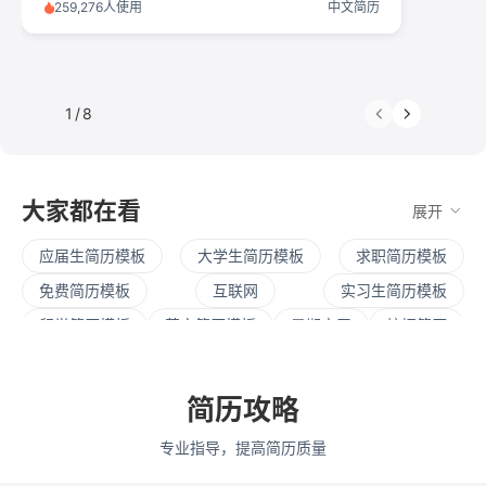
259,276人使用
中文简历
1
/
8
大家都在看
展开
应届生简历模板
大学生简历模板
求职简历模板
免费简历模板
互联网
实习生简历模板
留学简历模板
英文简历模板
暑期实习
校招简历
社招简历
大三实习
寒假实习
四大简历
保研简历
考研复试
简历范文
产品经理简历模板
简历攻略
程序员简历模板
运营简历模板
行政简历模板
专业指导，提高简历质量
设计简历模板
财务简历模板
教师简历模板