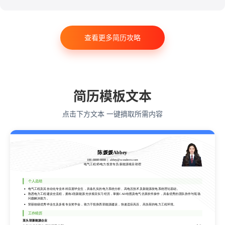
法律
软件工程
工商管理
金融学
计算机科学与技术
经济学
传播学
市场营销
查看更多简历攻略
会计学
艺术与设计
电子信息工程
教育学
语言类专业
简历模板文本
点击下方文本 一键摘取所需内容
陈媛媛Abbey
188-8888-8888
abbey@wondercv.com
电气工程师/电力投资专员/新能源项目助理
陈媛媛Abbey
个人总结
188-8888-8888
abbey@wondercv.com
电气工程及其自动化专业本科应届毕业生，具备扎实的电力系统分析、高电压技术及新能源发电系统理论基础。
电气工程师/电力投资专员/新能源项目助理
熟悉电力工程建设全流程，拥有2段新能源光伏项目实习经历，掌握CAD绘图及电气仿真软件操作，具备优秀的团队协作与现场
问题解决能力。
荣获校级优秀毕业生及多项专业奖学金，致力于投身西部能源建设，快速适应高压、高负荷的电力工程环境。
个人总结
工作经历
电气工程及其自动化专业本科应届毕业生，具备扎实的电力系统分析、高电压技术及新能源发电系统理论基础。
某头部新能源企业
熟悉电力工程建设全流程，拥有2段新能源光伏项目实习经历，掌握CAD绘图及电气仿真软件操作，具备优秀的团队协作与现场