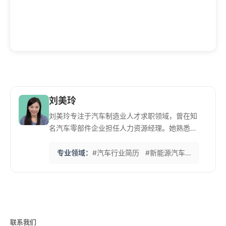
刘美玲
刘美玲专注于汽车制造业人才求职领域，曾在知
名汽车零部件企业担任人力资源经理。她熟悉传
统汽车和新能源汽车行业的技术发展趋势。 她特
别擅长帮助汽车工程师展示技术专长和项目经
专业领域：
#汽车行业简历
#新能源汽车
#供应链
验，注重将复杂的技术成果转化为可量化的商业
价值。她熟悉德系、日系等不同车系的招聘标
准。 她开发的'汽车制造业关键词优化法'能有效
提升简历在车企招聘系统中的匹配度，已帮助众
多汽车人才成功入职理想企业。
联系我们