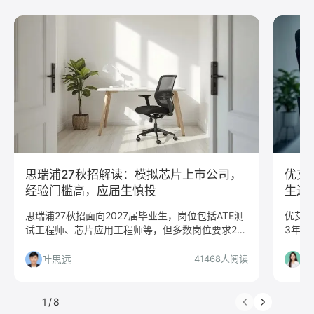
python
Web前端
Java
Andorid
iOS
测试
运维
大数据
UI/UX
平面设计/美工
人力资源
会展策划
医疗/健康
品牌公关
算法工程师
快消
JavaScript
.NET工程师
C#工程师
网络安全
数据分析
嵌入式
市场/营销
采购贸易
商务拓展
外贸
销售
文案/策划
SEO/SEM
新媒体
清华大学
北京大学
复旦大学
上海交通大学
浙江大学
思瑞浦27秋招解读：模拟芯片上市公司，
优艾
武汉大学
中山大学
中国人民大学
对外经贸大学
经验门槛高，应届生慎投
生还
香港大学
四川大学
南开大学
南京大学
思瑞浦27秋招面向2027届毕业生，岗位包括ATE测
优艾智
试工程师、芯片应用工程师等，但多数岗位要求2-5
3年以
吉林大学
中南大学
深圳大学
暨南大学
年经验，应届生需仔细核对任职要求。本文详细分
相、公
金融
咨询
银行
文化/传媒
房地产
析哪些岗位值得投、哪些人适合投。
读，帮
叶思远
杨
41468人阅读
电子商务
通信
游戏
制造业
汽车
仓储/物流
教育培训
保险
广告
医药
1
/
8