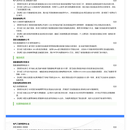
问题解决能力。
电气技术实习生 新能源开发部
北京
荣获校级优秀毕业生及多项专业奖学金，致力于投身西部能源建设，快速适应高压、高负荷的电力工程环境。
【情境与任务】参与某头部新能源企业50MW分布式光伏项目的前期电气设计支持工作，需协助完成系统选型与初步负荷计算。
【行动】运用AutoCAD绘制电气系统单线图，利用PVsyst软件进行发电量模拟仿真，独立输出3份设备选型对比分析报告，优化
工作经历
了逆变器配置方案。
【结果】设计方案被项目组采纳，预计提升系统整体转换效率约2%，并协助团队提前2周完成初步设计评审，获得部门“优秀实习
某头部新能源企业
生”称号。
电气技术实习生 新能源开发部
北京
某省级电网公司
【情境与任务】参与某头部新能源企业50MW分布式光伏项目的前期电气设计支持工作，需协助完成系统选型与初步负荷计算。
电力工程助理 输配电项目部
北京
【行动】运用AutoCAD绘制电气系统单线图，利用PVsyst软件进行发电量模拟仿真，独立输出3份设备选型对比分析报告，优化
【情境与任务】协助某省级电网公司进行110kV变电站扩建工程的现场监理与资料整理，需确保施工符合高电压安全规范。
了逆变器配置方案。
【行动】深入施工现场，协助工程师进行电缆敷设路径复核与绝缘电阻测试，整理并归档施工日志、隐蔽工程验收单等关键资料
【结果】设计方案被项目组采纳，预计提升系统整体转换效率约2%，并协助团队提前2周完成初步设计评审，获得部门“优秀实习
50余份。
生”称号。
【结果】成功发现并协助整改3处潜在安全隐患，确保工程按期通过阶段性验收，个人撰写的《现场安全巡检记录表》被项目部
某省级电网公司
推广使用。
电力工程助理 输配电项目部
北京
某综合能源服务公司
【情境与任务】协助某省级电网公司进行110kV变电站扩建工程的现场监理与资料整理，需确保施工符合高电压安全规范。
综合能源服务实习生 智慧能源中心
北京
【行动】深入施工现场，协助工程师进行电缆敷设路径复核与绝缘电阻测试，整理并归档施工日志、隐蔽工程验收单等关键资料
【情境与任务】参与某工业园区综合能源管理系统的数据采集与基础分析项目，旨在提升园区用能效率。
50余份。
【行动】负责采集SCADA系统历史数据，使用Python进行数据清洗与可视化分析，识别出3个高能耗时段并撰写优化建议报告。
【结果】成功发现并协助整改3处潜在安全隐患，确保工程按期通过阶段性验收，个人撰写的《现场安全巡检记录表》被项目部
推广使用。
【结果】提出的错峰用电建议被园区采纳，预计年节约电费成本约15万元，展现了较强的数据分析与跨部门协作能力。
某综合能源服务公司
项目经历
综合能源服务实习生 智慧能源中心
北京
【情境与任务】参与某工业园区综合能源管理系统的数据采集与基础分析项目，旨在提升园区用能效率。
校园微电网示范项目
【行动】负责采集SCADA系统历史数据，使用Python进行数据清洗与可视化分析，识别出3个高能耗时段并撰写优化建议报告。
智能微电网系统设计
北京
【结果】提出的错峰用电建议被园区采纳，预计年节约电费成本约15万元，展现了较强的数据分析与跨部门协作能力。
【情境与任务】作为核心成员参与校级“智能微电网”创新设计大赛，需完成从系统架构设计到仿真验证的全流程。
【行动】主导设计包含光伏、储能及柴油发电机的混合微电网拓扑结构，利用MATLAB/Simulink搭建仿真模型，优化了能量管理
项目经历
策略（EMS）。
【结果】系统仿真显示在离网模式下供电可靠性达99.9%，项目荣获全国大学生能源设计大赛一等奖，展现了扎实的专业技能与
校园微电网示范项目
创新思维。
智能微电网系统设计
北京
区域电网负荷特性研究
【情境与任务】作为核心成员参与校级“智能微电网”创新设计大赛，需完成从系统架构设计到仿真验证的全流程。
电力负荷预测分析
北京
【行动】主导设计包含光伏、储能及柴油发电机的混合微电网拓扑结构，利用MATLAB/Simulink搭建仿真模型，优化了能量管理
【情境与任务】针对某区域电网季节性负荷波动大的问题，开展基于历史数据的负荷特性分析与预测研究。
策略（EMS）。
【行动】收集过去5年气象与用电数据，运用SPSS进行相关性分析，构建ARIMA时间序列预测模型，并对比不同算法的预测精
【结果】系统仿真显示在离网模式下供电可靠性达99.9%，项目荣获全国大学生能源设计大赛一等奖，展现了扎实的专业技能与
度。
创新思维。
【结果】模型在夏季高峰负荷预测中的误差率控制在3%以内，为电网调度提供了数据支撑，相关论文发表于校级学术期刊。
区域电网负荷特性研究
电力负荷预测分析
北京
社团和组织经历
【情境与任务】针对某区域电网季节性负荷波动大的问题，开展基于历史数据的负荷特性分析与预测研究。
电气工程学院学生会
【行动】收集过去5年气象与用电数据，运用SPSS进行相关性分析，构建ARIMA时间序列预测模型，并对比不同算法的预测精
度。
外联部部长 外联部
北京
【结果】模型在夏季高峰负荷预测中的误差率控制在3%以内，为电网调度提供了数据支撑，相关论文发表于校级学术期刊。
【情境与任务】负责学院年度“电力科技文化节”的对外联络与赞助洽谈，需协调校内外资源保障活动顺利举办。
【行动】带领团队走访10余家电力相关企业，成功争取到3家企业的物资赞助，并策划了“企业开放日”互动环节。
社团和组织经历
【结果】活动参与人数突破人次，获得企业高度认可，有效提升了学院在行业内的影响力，锻炼了出色的沟通谈判能力。
电气工程学院学生会
新能源志愿者协会
外联部部长 外联部
北京
项目组长 项目部
北京