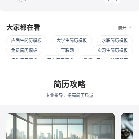
大家都在看
展开
应届生简历模板
大学生简历模板
求职简历模板
免费简历模板
互联网
实习生简历模板
留学简历模板
英文简历模板
暑期实习
校招简历
社招简历
大三实习
寒假实习
四大简历
保研简历
考研复试
简历范文
产品经理简历模板
简历攻略
程序员简历模板
运营简历模板
行政简历模板
专业指导，提高简历质量
设计简历模板
财务简历模板
教师简历模板
python
Web前端
Java
Andorid
iOS
测试
运维
大数据
UI/UX
平面设计/美工
人力资源
会展策划
医疗/健康
品牌公关