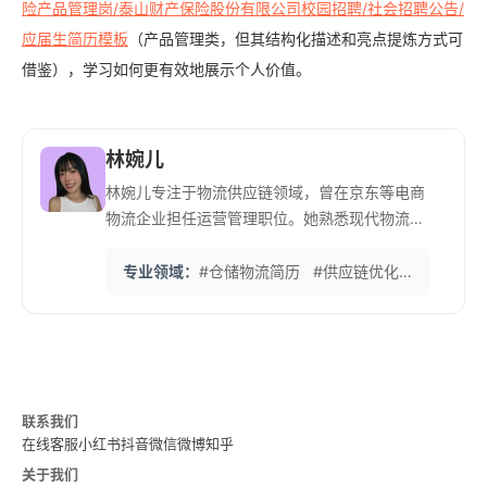
险产品管理岗/泰山财产保险股份有限公司校园招聘/社会招聘公告/
应届生简历模板
（产品管理类，但其结构化描述和亮点提炼方式可
借鉴），学习如何更有效地展示个人价值。
林婉儿
林婉儿专注于物流供应链领域，曾在京东等电商
物流企业担任运营管理职位。她熟悉现代物流企
业的运营模式和人才需求。 她特别擅长帮助物流
人才展示供应链优化、成本控制和效率提升能
专业领域：
#仓储物流简历
#供应链优化
#库存管理
力，注重将操作经验转化为可量化的管理成果。
她熟悉电商物流、第三方物流等不同物流模式的
特点。 她创立的'物流简历优化法'注重展示物流
人才在数字化转型方面的能力，已帮助众多物流
从业者实现了职业生涯的重要提升。
联系我们
在线客服
小红书
抖音
微信
微博
知乎
关于我们