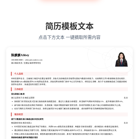
语言类专业
简历模板文本
点击下方文本 一键摘取所需内容
陈媛媛Abbey
188-8888-8888
abbey@wondercv.com
港口物流专员 / 交通运输管理管培生
陈媛媛Abbey
188-8888-8888
abbey@wondercv.com
个人总结
港口物流专员 / 交通运输管理管培生
本科应届毕业生，主修港口物流与交通运输管理，具备扎实的物流供应链理论基础与数据分析能力。在校期间主导3项省级物流优化项目，
熟练掌握Python数据处理与GIS地理信息系统，具备优秀的跨部门协作与公文写作能力。求职定位清晰，致力于在港航物流或工程建设领域
发挥专业所长，快速适应高强度工作环境。
个人总结
工作经历
本科应届毕业生，主修港口物流与交通运输管理，具备扎实的物流供应链理论基础与数据分析能力。在校期间主导3项省级物流优化项目，
熟练掌握Python数据处理与GIS地理信息系统，具备优秀的跨部门协作与公文写作能力。求职定位清晰，致力于在港航物流或工程建设领域
某头部港口集团
发挥专业所长，快速适应高强度工作环境。
港口运营实习生 物流运营部
北京
工作经历
协助部门经理优化某大型港口集装箱堆场调度流程，通过引入数据分析模型，将货物平均周转时间缩短15%，提升堆场利用率10%。
某头部港口集团
参与港口物流信息化系统升级项目，负责收集一线操作数据并编写需求文档，协助开发团队完成3个核心功能模块的测试与上线。
港口运营实习生 物流运营部
北京
在实习期间主导跨部门协作会议，协调运输车队与仓储部门解决突发拥堵问题，成功保障节假日高峰期货物零延误交付。
协助部门经理优化某大型港口集装箱堆场调度流程，通过引入数据分析模型，将货物平均周转时间缩短15%，提升堆场利用率10%。
项目经历
参与港口物流信息化系统升级项目，负责收集一线操作数据并编写需求文档，协助开发团队完成3个核心功能模块的测试与上线。
基于大数据的港口集疏运路径优化研究
在实习期间主导跨部门协作会议，协调运输车队与仓储部门解决突发拥堵问题，成功保障节假日高峰期货物零延误交付。
物流路径优化项目负责人
北京
项目经历
针对某区域港口集疏运效率低下的痛点，利用Python抓取历史交通数据，构建多目标优化模型，成功规划出3条最优运输路径。
基于大数据的港口集疏运路径优化研究
通过模拟仿真验证方案可行性，预测该方案实施后每年可节省燃油成本约120万元，降低碳排放15%，获得校级优秀论文奖。
物流路径优化项目负责人
北京
带领5人团队完成从数据清洗、模型构建到报告撰写的全流程，展现了极强的团队协作能力与解决复杂工程问题的能力。
针对某区域港口集疏运效率低下的痛点，利用Python抓取历史交通数据，构建多目标优化模型，成功规划出3条最优运输路径。
高校绿色物流循环体系建设项目