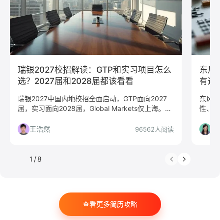
算法工程师
快消
JavaScript
.NET工程师
C#工程师
网络安全
数据分析
嵌入式
市场/营销
采购贸易
商务拓展
外贸
销售
文案/策划
SEO/SEM
新媒体
清华大学
北京大学
复旦大学
上海交通大学
浙江大学
瑞银2027校招解读：GTP和实习项目怎么
东风
武汉大学
中山大学
中国人民大学
对外经贸大学
选？2027届和2028届都该看看
有这
香港大学
四川大学
南开大学
南京大学
瑞银2027中国内地校招全面启动，GTP面向2027
东风柳
届，实习面向2028届，Global Markets仅上海。本
性、直
吉林大学
中南大学
深圳大学
暨南大学
文从求职决策角度解读项目选择、申请流程与准备
投条件
金融
咨询
银行
文化/传媒
房地产
策略，帮你判断是否值得投递。
王浩然
刘
96562人阅读
电子商务
通信
游戏
制造业
汽车
仓储/物流
教育培训
保险
广告
医药
1
/
8
法律
软件工程
工商管理
金融学
计算机科学与技术
经济学
传播学
市场营销
查看更多简历攻略
会计学
艺术与设计
电子信息工程
教育学