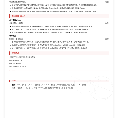
通过模拟仿真验证方案可行性，预测该方案实施后每年可节省燃油成本约120万元，降低碳排放15%，获得校级优秀论文奖。
校园物流志愿服务组长
北京
带领5人团队完成从数据清洗、模型构建到报告撰写的全流程，展现了极强的团队协作能力与解决复杂工程问题的能力。
策划并执行校园快递包装回收与循环使用项目，设计标准化回收流程，覆盖全校20栋宿舍楼，累计回收包装箱5000余个。
高校绿色物流循环体系建设项目
协调校后勤部门与3家快递企业建立合作机制，解决回收站点布局与运输调度难题，项目效率提升20%。
校园物流志愿服务组长
北京
撰写项目可行性报告与执行手册，被学校采纳作为年度绿色校园建设典型案例，体现了优秀的组织策划与落地执行能力。
策划并执行校园快递包装回收与循环使用项目，设计标准化回收流程，覆盖全校20栋宿舍楼，累计回收包装箱5000余个。
社团和组织经历
协调校后勤部门与3家快递企业建立合作机制，解决回收站点布局与运输调度难题，项目效率提升20%。
校交通运输协会
撰写项目可行性报告与执行手册，被学校采纳作为年度绿色校园建设典型案例，体现了优秀的组织策划与落地执行能力。
外联部部长 外联部
北京
社团和组织经历
负责协会年度大型学术论坛的对外联络工作，成功邀请3位行业专家及5家物流企业高管参与，参会人数突破300人。
校交通运输协会
策划“物流人的一天”企业参访活动，协调10家企业资源，解决交通接驳与场地安排问题，活动满意度达98%。
外联部部长 外联部
北京
建立校企合作数据库，维护与20余家企业的长期联系，为协会成员提供实习内推机会，显著提升协会影响力。
负责协会年度大型学术论坛的对外联络工作，成功邀请3位行业专家及5家物流企业高管参与，参会人数突破300人。
校学生会
策划“物流人的一天”企业参访活动，协调10家企业资源，解决交通接驳与场地安排问题，活动满意度达98%。
组织部干事 组织部
北京
建立校企合作数据库，维护与20余家企业的长期联系，为协会成员提供实习内推机会，显著提升协会影响力。
协助组织校级大型活动10余场，负责人员调度与现场秩序维护，确保活动零安全事故，获得“优秀干事”称号。
校学生会
优化部门内部考勤与档案管理流程，引入数字化表格管理，将信息统计效率提升30%，减少人工错误率。
组织部干事 组织部
北京
参与策划迎新晚会，负责节目编排与道具管理，协调300名志愿者，展现了出色的沟通协调能力与抗压能力。
协助组织校级大型活动10余场，负责人员调度与现场秩序维护，确保活动零安全事故，获得“优秀干事”称号。
荣誉奖项
优化部门内部考勤与档案管理流程，引入数字化表格管理，将信息统计效率提升30%，减少人工错误率。
全国大学生物流设计大赛省级二等奖
参与策划迎新晚会，负责节目编排与道具管理，协调300名志愿者，展现了出色的沟通协调能力与抗压能力。
校级优秀学生干部
荣誉奖项
国家励志奖学金
全国大学生物流设计大赛省级二等奖
英语六级证书（CET-6）
校级优秀学生干部
其他
国家励志奖学金
技能：
Office（精通），Python（熟练），AutoCAD（熟练），GIS地理信息系统（熟悉），SPSS（熟悉）
英语六级证书（CET-6）
语言：
普通话（一级乙等），英语（CET-6，具备良好的读写能力），日语（N3基础）
其他
技能：
Office（精通），Python（熟练），AutoCAD（熟练），GIS地理信息系统（熟悉），SPSS（熟悉）
语言：
普通话（一级乙等），英语（CET-6，具备良好的读写能力），日语（N3基础）