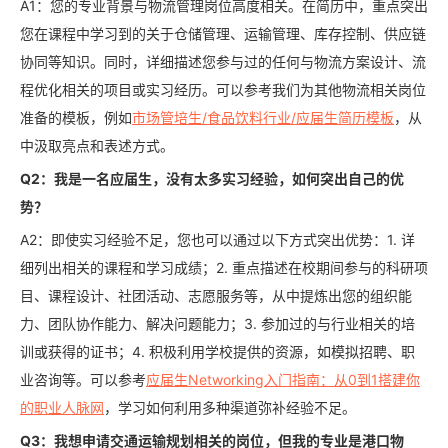
A1：您的专业背景与物流管理岗位高度相关。在简历中，重点突出
您在课程中学习到的关于仓储管理、运输管理、库存控制、供应链
协同等知识。同时，详细描述您参与过的任何与物流方案设计、流
程优化相关的项目或实习经历。可以参考我们为其他物流相关岗位
准备的模板，例如
市场管培生/食品饮料行业/应届生简历模板
，从
中汲取亮点和表述方式。
Q2：我是一名应届生，没有太多实习经验，如何突出自己的优
势？
A2：即使实习经验不足，您也可以通过以下方式突出优势：1. 详
细列出相关的课程和学习成绩；2. 重点描述在校期间参与的科研项
目、课程设计、社团活动、志愿服务等，从中提炼出您的组织能
力、团队协作能力、解决问题能力；3. 参加过的与行业相关的培
训或获得的证书；4. 积极利用学校提供的资源，如模拟招聘、职
业咨询等。可以参考
应届生Networking入门指南：从0到1搭建你
的职业人脉网
，学习如何利用多种渠道弥补经验不足。
Q3：我想申请交通运输规划相关的岗位，但我的专业是港口物