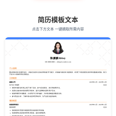
简历模板文本
点击下方文本 一键摘取所需内容
陈媛媛Abbey
188-8888-8888
abbey@wondercv.com
陈媛媛Abbey
个人总结
188-8888-8888
abbey@wondercv.com
重点院校本科应届毕业生，具备扎实的专业知识和快速学习能力，积极参与校内外实践项目，积累了丰富的团队协作和问题解决经验，致力
于在XXX领域寻求发展机会。
个人总结
工作经历
重点院校本科应届毕业生，具备扎实的专业知识和快速学习能力，积极参与校内外实践项目，积累了丰富的团队协作和问题解决经验，致力
超级公司
2025年01月
-
2025年12月
于在XXX领域寻求发展机会。
实习生 市场部
北京
工作经历
协助市场部进行线上线下推广活动，参与活动策划、执行和效果评估。
负责社交媒体内容的撰写和发布，提升品牌曝光度和用户互动。
超级公司
2025年01月
-
2025年12月
收集和整理市场数据，分析用户行为和偏好，为市场策略提供数据支持。
实习生 市场部
北京
参与竞品分析，了解市场动态和竞争格局，为产品优化提供参考。
协助市场部进行线上线下推广活动，参与活动策划、执行和效果评估。
负责社交媒体内容的撰写和发布，提升品牌曝光度和用户互动。
项目经历
收集和整理市场数据，分析用户行为和偏好，为市场策略提供数据支持。
校园招聘项目
2025年01月
-
2025年12月
参与竞品分析，了解市场动态和竞争格局，为产品优化提供参考。
项目助理
北京
项目经历
协助项目经理进行校园招聘活动的组织和实施。
负责招聘信息的发布和简历筛选，提高招聘效率。
校园招聘项目
2025年01月
-
2025年12月
组织面试和笔试，评估候选人的综合素质和能力。