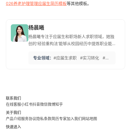
026养老护理管理应届生简历模板
等其他模板。
杨晨曦
杨晨曦专注于应届生和职场新人求职领域，她独
创的‘经验重构法’能够从校园经历中提炼职业能
力。尤其擅长帮助非名校背景求职者实现逆袭。
她与多所高校就业指导中心合作，每年举办超过
专业领域：
#应届生求职
#实习转化
#校园招聘
#
50场求职讲座。她的‘简历急诊室’服务已帮助上
千名应届生获得心仪offer，特别是在竞争激烈的
互联网和金融行业。
联系我们
在线客服
小红书
抖音
微信
微博
知乎
关于我们
产品介绍
服务协议
隐私条款
简历专家
加入我们
网站地图
快速进入