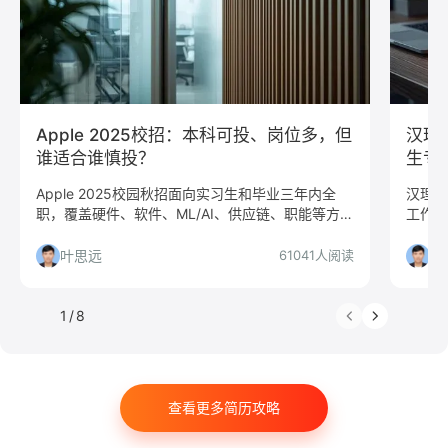
C#工程师
网络安全
数据分析
嵌入式
市场/营销
采购贸易
商务拓展
外贸
销售
文案/策划
SEO/SEM
新媒体
清华大学
北京大学
复旦大学
上海交通大学
浙江大学
Apple 2025校招：本科可投、岗位多，但
汉理
武汉大学
中山大学
中国人民大学
对外经贸大学
谁适合谁慎投？
生专
香港大学
四川大学
南开大学
南京大学
Apple 2025校园秋招面向实习生和毕业三年内全
汉理资
职，覆盖硬件、软件、ML/AI、供应链、职能等方
工作内
吉林大学
中南大学
深圳大学
暨南大学
向，工作地点在上海、北京、深圳、苏州。本文从
投感兴
金融
咨询
银行
文化/传媒
房地产
平台含金量、岗位匹配度、竞争难度等角度给出投
叶思远
叶
61041人阅读
递建议，并分析适合与慎投人群。
电子商务
通信
游戏
制造业
汽车
仓储/物流
教育培训
保险
广告
医药
1
/
8
法律
软件工程
工商管理
金融学
计算机科学与技术
经济学
传播学
市场营销
查看更多简历攻略
会计学
艺术与设计
电子信息工程
教育学
语言类专业