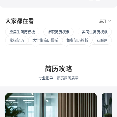
大家都在看
展开
应届生简历模板
求职简历模板
实习生简历模板
校招简历
大学生简历模板
免费简历模板
互联网
留学简历模板
英文简历模板
暑期实习
社招简历
大三实习
寒假实习
四大简历
保研简历
考研复试
简历范文
产品经理简历模板
简历攻略
程序员简历模板
运营简历模板
行政简历模板
专业指导，提高简历质量
设计简历模板
财务简历模板
教师简历模板
python
Web前端
Java
Andorid
iOS
测试
运维
大数据
UI/UX
平面设计/美工
人力资源
会展策划
医疗/健康
品牌公关
算法工程师
快消
JavaScript
.NET工程师