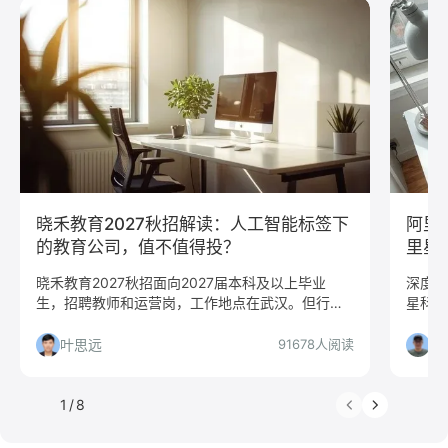
测试
运维
大数据
UI/UX
平面设计/美工
人力资源
会展策划
医疗/健康
品牌公关
算法工程师
快消
JavaScript
.NET工程师
C#工程师
网络安全
数据分析
嵌入式
市场/营销
采购贸易
商务拓展
外贸
销售
文案/策划
SEO/SEM
新媒体
清华大学
北京大学
复旦大学
上海交通大学
浙江大学
晓禾教育2027秋招解读：人工智能标签下
阿里
武汉大学
中山大学
中国人民大学
对外经贸大学
的教育公司，值不值得投？
里星
香港大学
四川大学
南开大学
南京大学
晓禾教育2027秋招面向2027届本科及以上毕业
深度解
生，招聘教师和运营岗，工作地点在武汉。但行业
星科研
吉林大学
中南大学
深圳大学
暨南大学
标注为人工智能，实际是教育公司，本文帮你判断
求及投
金融
咨询
银行
文化/传媒
房地产
是否值得投递。
叶思远
徐
91678人阅读
电子商务
通信
游戏
制造业
汽车
仓储/物流
教育培训
保险
广告
医药
1
/
8
法律
软件工程
工商管理
金融学