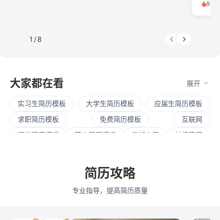
86,
1
/
8
大家都在看
展开
实习生简历模板
大学生简历模板
应届生简历模板
求职简历模板
免费简历模板
互联网
留学简历模板
英文简历模板
暑期实习
校招简历
社招简历
大三实习
寒假实习
四大简历
保研简历
考研复试
简历范文
产品经理简历模板
简历攻略
程序员简历模板
运营简历模板
行政简历模板
专业指导，提高简历质量
设计简历模板
财务简历模板
教师简历模板
python
Web前端
Java
Andorid
iOS