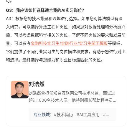
可。
Q3：我应该如何选择适合我的AI实习岗位？
A3：根据您的技术背景和兴趣进行选择。如果您对算法模型有深
入研究，可以选择算法工程师岗位；如果您对数据处理和分析感兴
趣，可以考虑数据科学相关的岗位。了解不同岗位的要求和发展前
景，可以参考
金融科技实习生/金融行业/实习生简历模板
等模板，
它们提供了不同行业实习生的岗位描述和要求，有助于您进行对比
和选择。最终选择与您能力和职业目标最匹配的岗位。
刘浩然
刘浩然曾担任知名互联网公司技术总监，面试过
超过1000名技术人员。他特别擅长帮助程序员
展示技术实力和项目价值，避免简历陷入单纯技
术栈罗列。 他开发的‘技术成就量化法’能够将复
专业领域：
#技术简历
#AI工具应用
#编程能力展示
杂的技术贡献转化为商业价值，深受开发者好
评。目前专注于AI辅助简历优化工具的开发和应