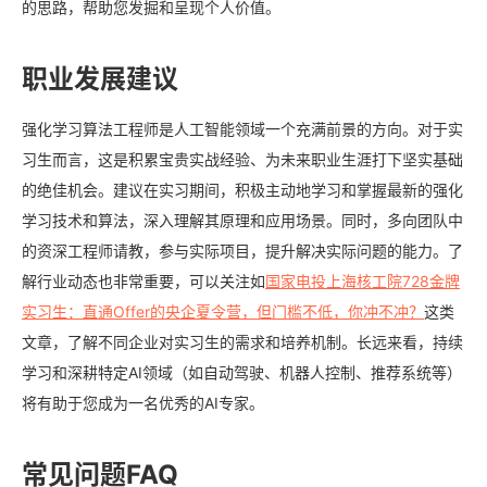
的思路，帮助您发掘和呈现个人价值。
职业发展建议
强化学习算法工程师是人工智能领域一个充满前景的方向。对于实
习生而言，这是积累宝贵实战经验、为未来职业生涯打下坚实基础
的绝佳机会。建议在实习期间，积极主动地学习和掌握最新的强化
学习技术和算法，深入理解其原理和应用场景。同时，多向团队中
的资深工程师请教，参与实际项目，提升解决实际问题的能力。了
解行业动态也非常重要，可以关注如
国家电投上海核工院728金牌
实习生：直通Offer的央企夏令营，但门槛不低，你冲不冲？
这类
文章，了解不同企业对实习生的需求和培养机制。长远来看，持续
学习和深耕特定AI领域（如自动驾驶、机器人控制、推荐系统等）
将有助于您成为一名优秀的AI专家。
常见问题FAQ