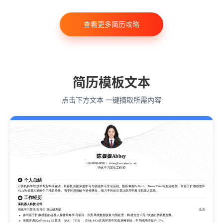
计算机科学与技术
经济学
传播学
市场营销
查看更多简历攻略
会计学
艺术与设计
电子信息工程
教育学
语言类专业
简历模板文本
点击下方文本 一键摘取所需内容
陈媛媛Abbey
188-8888-8888
abbey@wondercv.com
强化学习算法工程师
陈媛媛Abbey
个人总结
188-8888-8888
abbey@wondercv.com
强化学习算法工程师
计算机科学与技术专业本科在读，具备扎实的深度学习与强化学习理论基础。熟练掌握PyTorch、TensorFlow等主流框架，有基于扩散模型和
VLA的机器人策略学习项目经验。善于问题拆解与协作开发，致力于将前沿算法应用于真实机器人系统。
个人总结
工作经历
计算机科学与技术专业本科在读，具备扎实的深度学习与强化学习理论基础。熟练掌握PyTorch、TensorFlow等主流框架，有基于扩散模型和
某机器人科技公司
VLA的机器人策略学习项目经验。善于问题拆解与协作开发，致力于将前沿算法应用于真实机器人系统。
强化学习算法实习生 算法研发部
北京
工作经历
参与基于扩散模型的机器人操作策略学习项目，负责离线数据收集与预处理，构建包含10万+轨迹的仿真数据集。
实现并调试off-policy RL算法（SAC、TD3），在MuJoCo仿真环境中完成策略训练，平均成功率提升15%。
某机器人科技公司