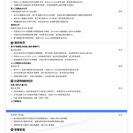
协助VLA大模型的动作优化模块开发，优化action chunk处理流程，降低推理延迟约20%。
强化学习算法实习生 算法研发部
北京
与团队协作完成机器人系统集成与部署，在真实机械臂上验证策略泛化能力。
参与基于扩散模型的机器人操作策略学习项目，负责离线数据收集与预处理，构建包含10万+轨迹的仿真数据集。
某人工智能创业公司
实现并调试off-policy RL算法（SAC、TD3），在MuJoCo仿真环境中完成策略训练，平均成功率提升15%。
计算机视觉算法实习生 AI实验室
深圳
协助VLA大模型的动作优化模块开发，优化action chunk处理流程，降低推理延迟约20%。
参与3D重建算法研发，基于多视图几何与NeRF架构，实现从单目视频到高精度3D模型的推理管线。
与团队协作完成机器人系统集成与部署，在真实机械臂上验证策略泛化能力。
优化3DGS重建渲染管线，通过算子融合与CUDA加速，将渲染速度提升3倍。
某人工智能创业公司
构建数据生成与3D资产管线，自动生成5000+合成数据用于模型训练。
计算机视觉算法实习生 AI实验室
深圳
某科技公司
参与3D重建算法研发，基于多视图几何与NeRF架构，实现从单目视频到高精度3D模型的推理管线。
深度学习算法实习生 算法部
北京
优化3DGS重建渲染管线，通过算子融合与CUDA加速，将渲染速度提升3倍。
负责基于PyTorch的图像分类模型训练与调优，在CIFAR-100数据集上达到92%准确率。
构建数据生成与3D资产管线，自动生成5000+合成数据用于模型训练。
实现并对比多种数据增强策略，优化模型泛化性能，提升验证集准确率3%。
某科技公司
参与模型部署与推理优化，使用ONNX Runtime将推理速度提升40%。
深度学习算法实习生 算法部
北京
负责基于PyTorch的图像分类模型训练与调优，在CIFAR-100数据集上达到92%准确率。
项目经历
实现并对比多种数据增强策略，优化模型泛化性能，提升验证集准确率3%。
基于扩散模型的机器人操作策略学习
参与模型部署与推理优化，使用ONNX Runtime将推理速度提升40%。
核心算法成员
北京
项目经历
设计并实现基于扩散模型的策略网络，用于机器人抓取与放置任务，在仿真环境中达到85%成功率。
采用off-policy RL方法（CQL）对策略进行微调，减少真实数据需求，提升样本效率。
基于扩散模型的机器人操作策略学习
将策略部署至真实UR5机械臂，完成10类不同物体的抓取实验，平均成功率78%。
核心算法成员
北京
VLA大模型动作优化项目
设计并实现基于扩散模型的策略网络，用于机器人抓取与放置任务，在仿真环境中达到85%成功率。
算法实习生
深圳
采用off-policy RL方法（CQL）对策略进行微调，减少真实数据需求，提升样本效率。
参与VLA/具身大模型的动作优化研发，负责action chunk优化与轨迹平滑算法实现。
将策略部署至真实UR5机械臂，完成10类不同物体的抓取实验，平均成功率78%。
设计动作重定时与延迟补偿模块，减少执行延迟约30ms，提升动作执行精度。
VLA大模型动作优化项目
协助完成算法设计、实现与实验验证，在仿真环境中验证优化效果。
算法实习生
深圳
参与VLA/具身大模型的动作优化研发，负责action chunk优化与轨迹平滑算法实现。
社团和组织经历
设计动作重定时与延迟补偿模块，减少执行延迟约30ms，提升动作执行精度。
机器人算法兴趣小组
协助完成算法设计、实现与实验验证，在仿真环境中验证优化效果。
组长 技术部
北京
社团和组织经历
组织并带领5人小组开展强化学习与机器人控制学习，定期进行论文分享与代码复现。
主导完成基于ROS的移动机器人导航项目，实现SLAM与路径规划算法。
机器人算法兴趣小组
代表小组参加校内机器人竞赛，获得二等奖。
组长 技术部
北京
人工智能协会
组织并带领5人小组开展强化学习与机器人控制学习，定期进行论文分享与代码复现。
技术骨干 算法组
北京
主导完成基于ROS的移动机器人导航项目，实现SLAM与路径规划算法。
参与协会深度学习与强化学习培训课程设计，负责RL部分内容讲解。
代表小组参加校内机器人竞赛，获得二等奖。
组织并主持3场技术沙龙，邀请业界专家分享具身智能前沿进展。
人工智能协会
协助协会举办校内AI算法挑战赛，吸引100+参赛者。
技术骨干 算法组
北京
参与协会深度学习与强化学习培训课程设计，负责RL部分内容讲解。
荣誉奖项
组织并主持3场技术沙龙，邀请业界专家分享具身智能前沿进展。
校级优秀学生奖学金（一等奖）
协助协会举办校内AI算法挑战赛，吸引100+参赛者。
全国大学生数学建模竞赛省级二等奖
荣誉奖项
校内机器人竞赛二等奖