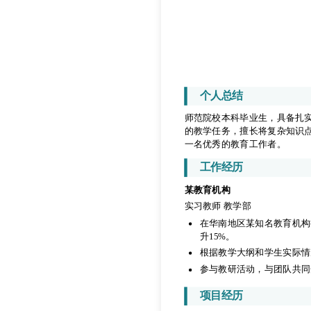
个人总结
师范院校本科毕业生，具备扎实
的教学任务，擅长将复杂知识
一名优秀的教育工作者。
个人总结
工作经历
师范院校本科毕业生，具备扎实
的教学任务，擅长将复杂知识
某教育机构
一名优秀的教育工作者。
实习教师 教学部
工作经历
在华南地区某知名教育机构
升15%。
某教育机构
根据教学大纲和学生实际情
实习教师 教学部
参与教研活动，与团队共同
在华南地区某知名教育机构
升15%。
项目经历
根据教学大纲和学生实际情