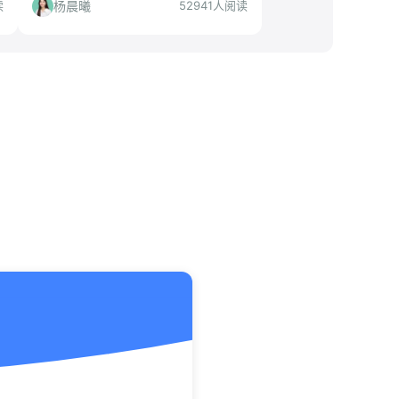
景、工作内容、投递准备等角度深度解
杨晨曦
读
52941人阅读
读，帮你判断是否值得投递。