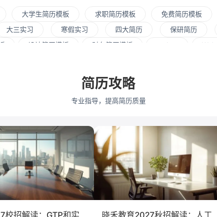
大学生简历模板
求职简历模板
免费简历模板
大三实习
寒假实习
四大简历
保研简历
板
设计简历模板
财务简历模板
python
We
人力资源
会展策划
医疗/健康
品牌公关
算
式
市场/营销
采购贸易
商务拓展
外贸
简历攻略
通大学
浙江大学
武汉大学
中山大学
中国人民
专业指导，提高简历质量
学
深圳大学
暨南大学
金融
咨询
银行
教育培训
保险
广告
医药
法律
软件工
会计学
艺术与设计
电子信
27校招解读：GTP和实
晓禾教育2027秋招解读：人工