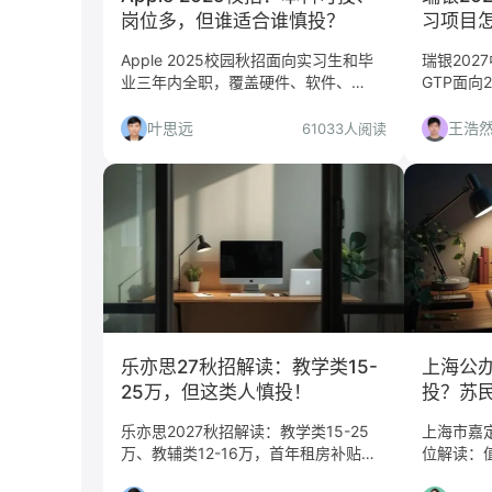
岗位多，但谁适合谁慎投？
习项目怎
届都该
Apple 2025校园秋招面向实习生和毕
瑞银202
业三年内全职，覆盖硬件、软件、
GTP面向
ML/AI、供应链、职能等方向，工作地
Global
点在上海、北京、深圳、苏州。本文从
策角度解
叶思远
王浩
61033人阅读
平台含金量、岗位匹配度、竞争难度等
策略，帮
角度给出投递建议，并分析适合与慎投
人群。
乐亦思27秋招解读：教学类15-
上海公
25万，但这类人慎投！
投？苏
读
乐亦思2027秋招解读：教学类15-25
上海市嘉
万、教辅类12-16万，首年租房补贴
位解读：
6000元。适合对出国留学培训感兴趣
谁、转正