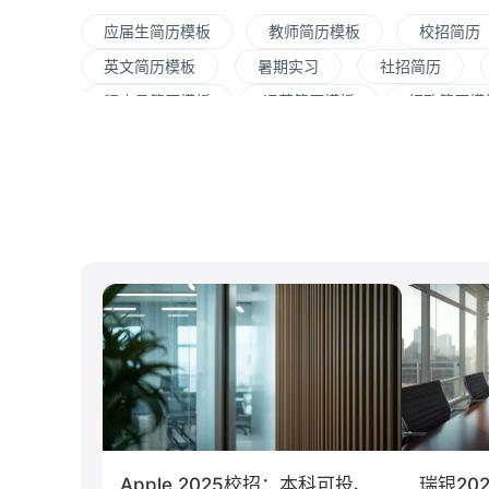
应届生简历模板
教师简历模板
校招简历
英文简历模板
暑期实习
社招简历
程序员简历模板
运营简历模板
行政简历模
运维
大数据
UI/UX
平面设计/美工
C#工程师
网络安全
数据分析
嵌入
清华大学
北京大学
复旦大学
上海交
南开大学
南京大学
吉林大学
中南大
游戏
制造业
汽车
仓储/物流
经济学
传播学
市场营销
Apple 2025校招：本科可投、
瑞银20