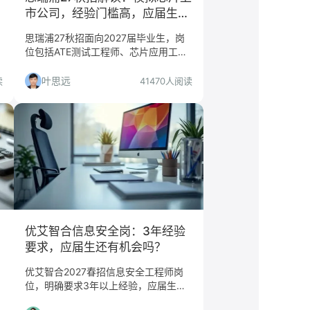
市公司，经验门槛高，应届生慎
投
思瑞浦27秋招面向2027届毕业生，岗
位包括ATE测试工程师、芯片应用工程
师等，但多数岗位要求2-5年经验，应
届生需仔细核对任职要求。本文详细分
叶思远
读
41470人阅读
析哪些岗位值得投、哪些人适合投。
优艾智合信息安全岗：3年经验
要求，应届生还有机会吗？
优艾智合2027春招信息安全工程师岗
位，明确要求3年以上经验，应届生需
谨慎评估。本文从岗位真相、公司前