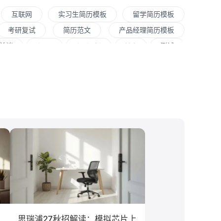
互联网
实习生简历模板
留学简历模板
考研复试
简历范文
产品经理简历模板
b前端
Java
Andorid
iOS
测试
法工程师
快消
JavaScript
.NET工程师
销售
文案/策划
SEO/SEM
新媒体
大学
对外经贸大学
香港大学
四川大学
文化/传媒
房地产
电子商务
通信
程
工商管理
金融学
计算机科学与技术
息工程
教育学
语言类专业
思瑞浦27秋招解读：模拟芯片上