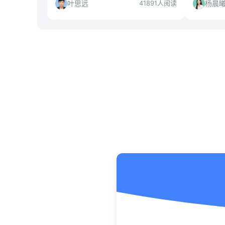
的应届生，但民企平台需谨慎评估。
叶思远
杨晨
41891人阅读