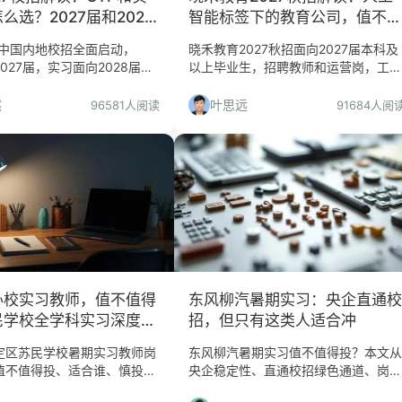
么选？2027届和2028
智能标签下的教育公司，值不值
看看
得投？
7中国内地校招全面启动，
晓禾教育2027秋招面向2027届本科及
2027届，实习面向2028届，
以上毕业生，招聘教师和运营岗，工作
 Markets仅上海。本文从求职决
地点在武汉。但行业标注为人工智能，
读项目选择、申请流程与准备
实际是教育公司，本文帮你判断是否值
然
叶思远
96581人阅读
91684人阅
你判断是否值得投递。
得投递。
办校实习教师，值不值得
东风柳汽暑期实习：央企直通校
民学校全学科实习深度解
招，但只有这类人适合冲
定区苏民学校暑期实习教师岗
东风柳汽暑期实习值不值得投？本文从
值不值得投、适合谁、慎投
央企稳定性、直通校招绿色通道、岗位
路径与准备建议。
方向、适合人群与慎投条件等维度深度