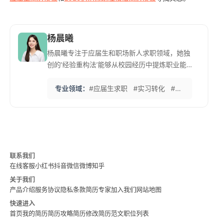
杨晨曦
杨晨曦专注于应届生和职场新人求职领域，她独
创的‘经验重构法’能够从校园经历中提炼职业能
力。尤其擅长帮助非名校背景求职者实现逆袭。
她与多所高校就业指导中心合作，每年举办超过
专业领域：
#应届生求职
#实习转化
#校园招聘
#
50场求职讲座。她的‘简历急诊室’服务已帮助上
千名应届生获得心仪offer，特别是在竞争激烈的
互联网和金融行业。
联系我们
在线客服
小红书
抖音
微信
微博
知乎
关于我们
产品介绍
服务协议
隐私条款
简历专家
加入我们
网站地图
快速进入
首页
我的简历
简历攻略
简历修改
简历范文
职位列表