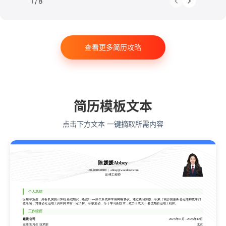
1
/
8
法律
软件工程
工商管理
金融学
计算机科学与技术
经济学
传播学
市场营销
查看更多简历攻略
会计学
艺术与设计
电子信息工程
教育学
语言类专业
简历模板文本
点击下方文本 一键摘取所需内容
陈媛媛Abbey
188-8888-8888
abbey@wondercv.com
运维工程师
陈媛媛Abbey
个人总结
188-8888-8888
abbey@wondercv.com
应届毕业生，具备扎实的计算机基础知识，熟悉Linux操作系统和常用网络协议。通过项目实践，积累了初步的服务器运维和故障排
运维工程师
查经验，对自动化运维工具和脚本有一定了解。积极主动，乐于学习新技术，致力于成为一名优秀的运维工程师。
工作经历
超级公司
2025年01月
-
2025年12月
个人总结
运维实习生 技术部
北京