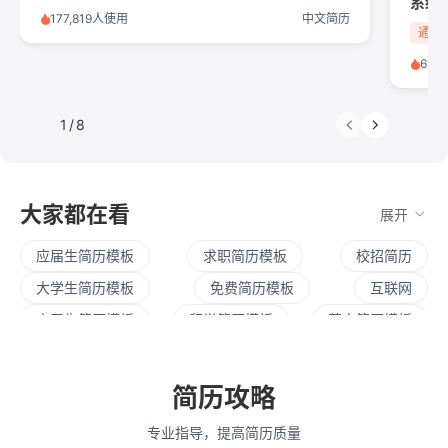
177,819人使用
中文简历
通信
61,
1
/
8
大家都在看
展开
应届生简历模板
求职简历模板
校招简历
大学生简历模板
免费简历模板
互联网
实习生简历模板
留学简历模板
英文简历模板
暑期实习
社招简历
大三实习
寒假实习
四大简历
保研简历
考研复试
简历范文
简历攻略
产品经理简历模板
程序员简历模板
运营简历模板
专业指导，提高简历质量
行政简历模板
设计简历模板
财务简历模板