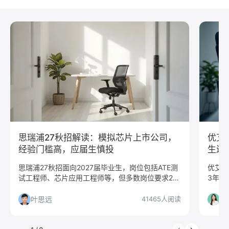
教师简历模板
python
Web前端
Java
Andorid
iOS
测试
运维
大数据
UI/UX
平面设计/美工
人力资源
会展策划
医疗/健康
品牌公关
算法工程师
快消
JavaScript
.NET工程师
C#工程师
网络安全
数据分析
嵌入式
市场/营销
采购贸易
商务拓展
外贸
销售
文案/策划
SEO/SEM
新媒体
清华大学
北京大学
复旦大学
上海交通大学
浙江大学
思瑞浦27秋招解读：模拟芯片上市公司，
优艾
武汉大学
中山大学
中国人民大学
对外经贸大学
经验门槛高，应届生慎投
生还
香港大学
四川大学
南开大学
南京大学
思瑞浦27秋招面向2027届毕业生，岗位包括ATE测
优艾智
试工程师、芯片应用工程师等，但多数岗位要求2-5
3年以
吉林大学
中南大学
深圳大学
暨南大学
年经验，应届生需仔细核对任职要求。本文详细分
相、公
金融
咨询
银行
文化/传媒
房地产
析哪些岗位值得投、哪些人适合投。
读，帮
叶思远
杨
41465人阅读
电子商务
通信
游戏
制造业
汽车
仓储/物流
教育培训
保险
广告
医药