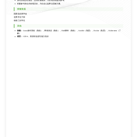
撰写活动总结报告，总结经验教训，为后续活动提供参考。
优秀学生干部
积极参与协会的各项活动，为社会公益事业贡献力量。
校级三好学生
荣誉奖项
其他
国家励志奖学金
技能：
Linux操作系统（熟练），网络协议（熟练），Shell脚本（熟练），Ansible（熟悉），Docker（熟悉），Kubernetes（了
解）
优秀学生干部
语言：
CET-4，英语听说读写能力良好
校级三好学生
其他
技能：
Linux操作系统（熟练），网络协议（熟练），Shell脚本（熟练），Ansible（熟悉），Docker（熟悉），Kubernetes（了
解）
语言：
CET-4，英语听说读写能力良好