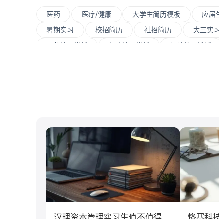
医药
医疗/健康
大学生简历模板
应届
暑期实习
校招简历
社招简历
大三实
运营简历模板
行政简历模板
设计简历模板
大数据
UI/UX
平面设计/美工
人力
网络安全
数据分析
嵌入式
市场/
北京大学
复旦大学
上海交通大学
浙
南京大学
吉林大学
中南大学
深圳
制造业
汽车
仓储/物流
教育培训
市场营销
会计学
汉理资本管理实习生值不值得
恪赛科技