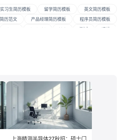
实习生简历模板
留学简历模板
英文简历模板
简历范文
产品经理简历模板
程序员简历模板
Java
Andorid
iOS
测试
运维
JavaScript
.NET工程师
C#工程师
案/策划
SEO/SEM
新媒体
清华大学
经贸大学
香港大学
四川大学
南开大学
媒
房地产
电子商务
通信
游戏
融学
计算机科学与技术
经济学
传播学
教育学
语言类专业
上海精测半导体27秋招：硕士门