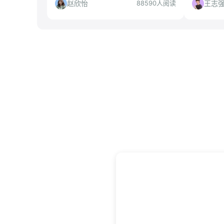
合人群、慎投人群及投递策略，助你判
全面解读
赵欣怡
王志
88590人阅读
断是否值得投。