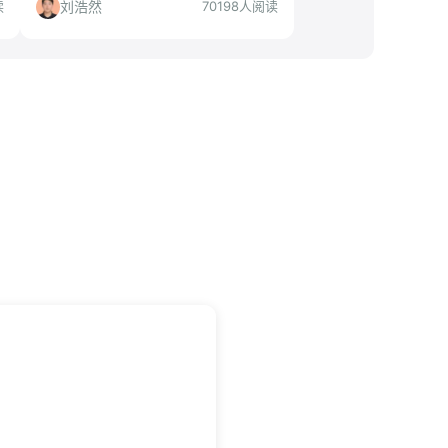
你理性决策。
刘浩然
读
70198人阅读