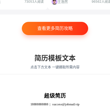
，帮你判断是否值得投递。
策角度解读项目选择、申请流程与准备
强
王浩然
73053人阅读
96562人阅
策略，帮你判断是否值得投递。
查看更多简历攻略
简历模板文本
点击下方文本 一键摘取所需内容
超级简历
18888888888
success@jobmail.vip