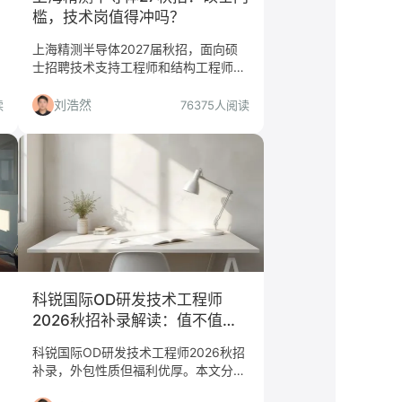
槛，技术岗值得冲吗？
上海精测半导体2027届秋招，面向硕
士招聘技术支持工程师和结构工程师，
工作地上海/北京/合肥。本文分析岗位
门槛、适合人群与投递建议，帮你判断
刘浩然
读
76375人阅读
是否值得投。
科锐国际OD研发技术工程师
2026秋招补录解读：值不值得
投？适合谁？
科锐国际OD研发技术工程师2026秋招
补录，外包性质但福利优厚。本文分析
岗位含金量、适合人群与慎投人群，助