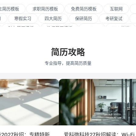
生简历模板
求职简历模板
免费简历模板
互联网
习
寒假实习
四大简历
保研简历
考研复试
财务简历模板
教师简历模板
python
Web前端
资源
会展策划
品牌公关
算法工程师
快消
营销
采购贸易
商务拓展
外贸
销售
文
简历攻略
江大学
武汉大学
中山大学
中国人民大学
对外
专业指导，提高简历质量
大学
暨南大学
金融
咨询
银行
文化/传
保险
广告
法律
软件工程
工商管理
金
艺术与设计
电子信息工程
2027秋招：专精特新
爱科微科技27秋招解读：Wi-Fi