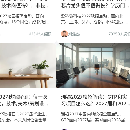
，技术岗值得冲，非技术
芯片龙头值不值得投？学历门槛
与岗位分析
027校园招聘启动，面向
爱科微科技2027秋招启动，面向北
本硕博，15个岗位，成都/眉山/
京、上海、深圳、成都，本科起投。算
家港。本文从平台价值、岗位
法岗要求硕士211，软件测试本科即
递风险三个维度给出判断，帮
可。数传Wi-Fi出货量第一，技术成长
然
刘浩然
43542人阅读
73258人阅
否投递。
空间大，但学历分层明显。本文帮你判
断是否值得投递。
027秋招解读：仅一次
瑞银2027校招解读：GTP和实
，技术/美术/策划谁值
习项目怎么选？2027届和2028
届都该看看
27秋招面向2027届毕业生，
瑞银2027中国内地校招全面启动，
递机会。本文从岗位含金量、
GTP面向2027届，实习面向2028届，
、慎投人群、投递策略等角度
Global Markets仅上海。本文从求职决