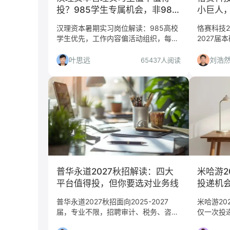
投？985学生专属机会，非985
小巨人
慎入
岗慎投
汉理资本暑期实习岗位解读：985高校
恪赛科技2
学生优先，工作内容偏活动组织，每周
2027届
至少到岗3天。适合对创投感兴趣的学
苏州/张
生，非985或出勤不足者需谨慎。
匹配、投
叶思远
刘浩
65437人阅读
你决定是
普华永道2027秋招解读：四大
米哈游2
平台值得投，但你要选对业务线
投递机会
得冲？
普华永道2027秋招面向2025-2027
米哈游20
届，专业不限，招聘审计、税务、咨
仅一次投
询、交易服务。本文分析平台价值、适
适合人群