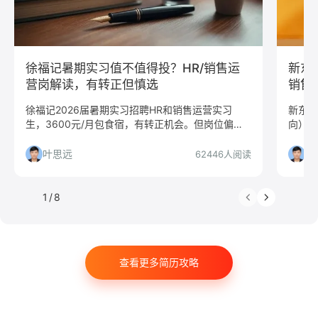
数据分析
嵌入式
市场/营销
采购贸易
商务拓展
外贸
销售
文案/策划
SEO/SEM
新媒体
清华大学
北京大学
复旦大学
徐福记暑期实习值不值得投？HR/销售运
新东
上海交通大学
浙江大学
武汉大学
中山大学
营岗解读，有转正但慎选
销售
中国人民大学
对外经贸大学
香港大学
四川大学
徐福记2026届暑期实习招聘HR和销售运营实习
新东方
生，3600元/月包食宿，有转正机会。但岗位偏执
向）解
南开大学
南京大学
吉林大学
中南大学
行、地点在东莞，适合谁投？哪些人慎投？本文给
人，慎
深圳大学
暨南大学
金融
咨询
银行
出判断。
叶思远
叶
62446人阅读
文化/传媒
房地产
通信
游戏
制造业
汽车
仓储/物流
教育培训
保险
广告
1
/
8
医药
法律
软件工程
工商管理
金融学
计算机科学与技术
经济学
传播学
市场营销
查看更多简历攻略
会计学
艺术与设计
电子信息工程
教育学
语言类专业