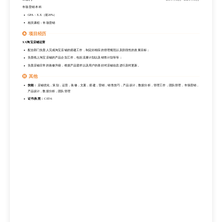
市场营销 本科
GPA：X.X（前20%）
相关课程：市场营销
项目经历
XX淘宝店铺运营
配合部门负责人完成淘宝店铺的搭建工作，制定好相应的管理规范以及阶段性的发展目标；
负责线上淘宝店铺的产品企划工作，包括流量计划以及销售计划等等；
负责店铺日常的装修升级，根据产品需求以及用户的喜好对店铺信息进行及时更新。
其他
技能：
店铺优化，策划，运营，装修，文案，搭建，营销，销售技巧，产品设计，数据分析，管理工作，团队管理，市场营销，
产品设计，数据分析，团队管理
证书/执照：
CET-6