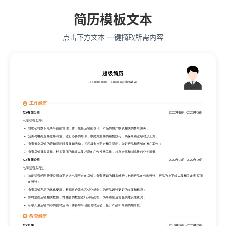
简历模板文本
点击下方文本 一键摘取所需内容
超级简历
188-8888-8888
success@jobmail.vip
工作经历
XX有限公司
2022年10月
-
2023年06月
电商运营实习生
协助公司旗下电商平台的管理工作，包括店铺的设计、产品的推广以及相关的售后服务；
定期与电商直播主播沟通，进行必要的培训，以提升主播的销售技巧，确保店铺业绩稳步上升；
负责策划店铺的营销活动以及促销活动，并积极参与平台相关活动，做好产品和店铺的推广工作；
负责店铺日常装修、相关页面的修改以及相应的广告投放工作，将点击率和浏览量转化为流量。
XX有限公司
2022年04月
-
2022年09月
电商运营实习生
协助运营经理管理公司旗下各大电商平台的店铺，负责店铺的日常维护，包括产品的包装设计、产品的上下线以及相关详情 页面
的设计；
负责店铺产品的优化更新，根据客户需求和优化规则，为产品设计更好的文案和标题；
实时监控店铺相关数据，对整合的数据进行分析处理，为店铺的运营提供建设性意见；
积极开展店铺内部的促销活动，并参与平台的促销活动，提升产品和店铺的知名度。
教育经历
XX大学
2019年06月
-
2023年09月