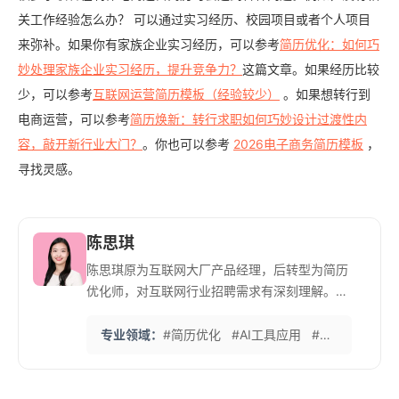
关工作经验怎么办？ 可以通过实习经历、校园项目或者个人项目
来弥补。如果你有家族企业实习经历，可以参考
简历优化：如何巧
妙处理家族企业实习经历，提升竞争力？
这篇文章。如果经历比较
少，可以参考
互联网运营简历模板（经验较少）
。如果想转行到
电商运营，可以参考
简历焕新：转行求职如何巧妙设计过渡性内
容，敲开新行业大门？
。你也可以参考
2026电子商务简历模板
，
寻找灵感。
陈思琪
陈思琪原为互联网大厂产品经理，后转型为简历
优化师，对互联网行业招聘需求有深刻理解。她
擅长运用AI工具辅助简历优化，能精准把握互联
网企业的招聘偏好和关键词。 她独创了一套针对
专业领域：
#简历优化
#AI工具应用
#互联网求职
互联网岗位的简历优化方法，特别强调项目经历
的技术栈描述和成果量化。曾帮助多位传统行业
从业者成功转型至互联网公司，薪资平均增长