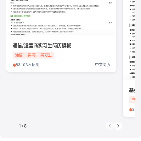
通信/运营商实习生简历模板
通信
实习
实习生
83,103人使用
中文简历
基金
应届
293
1
/
8