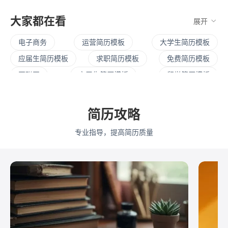
大家都在看
展开
电子商务
运营简历模板
大学生简历模板
应届生简历模板
求职简历模板
免费简历模板
互联网
实习生简历模板
留学简历模板
英文简历模板
暑期实习
校招简历
社招简历
大三实习
寒假实习
四大简历
保研简历
简历攻略
考研复试
简历范文
产品经理简历模板
专业指导，提高简历质量
程序员简历模板
行政简历模板
设计简历模板
财务简历模板
教师简历模板
python
Web前端
Java
Andorid
iOS
测试
运维
大数据
UI/UX
平面设计/美工
人力资源
会展策划
医疗/健康
品牌公关
算法工程师
快消
JavaScript
.NET工程师
C#工程师
网络安全