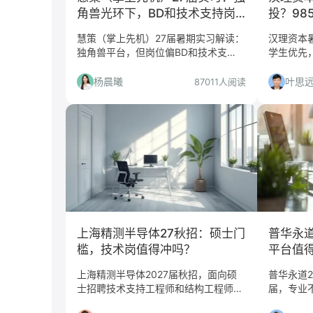
角兽光环下，BD和技术支持岗
投？98
到底值不值得冲？
慎入
慧策（掌上先机）27届暑期实习解读：
汉理资本
独角兽平台，但岗位偏BD和技术支
学生优先
持，适合谁投？哪些人要慎投？附投递
至少到岗
策略与简历准备建议。
生，非9
杨晨曦
叶思
87011人阅读
上海精测半导体27秋招：硕士门
普华永道
槛，技术岗值得冲吗？
平台值
上海精测半导体2027届秋招，面向硕
普华永道20
士招聘技术支持工程师和结构工程师，
届，专业
工作地上海/北京/合肥。本文分析岗位
询、交易