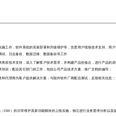
超级简历
18888888888
success@jobmail.vip
浙江
实施工作，软件系统的安装部署和升级维护等，负责用户现场技术支持、用户
调试、日志备份、数据迁移、数据备份等工作
供售前技术支持，深入了解客户技术需求，并构建产品价值点，进行产品的讲
术培训；配合其它部门的工作，包括公司产品技术方案、推广文档的编写；
实施工作，软件系统的安装部署和升级维护等，负责用户现场技术支持、用户
售和代理商为客户提供解决方案；与国外软件厂商配合测试，反馈相关信息；
调试、日志备份、数据迁移、数据备份等工作
供售前技术支持，深入了解客户技术需求，并构建产品价值点，进行产品的讲
术培训；配合其它部门的工作，包括公司产品技术方案、推广文档的编写；
售和代理商为客户提供解决方案；与国外软件厂商配合测试，反馈相关信息；
ERP产品（EBS）的日常维护及新功能模块的上线实施，独立进行业务需求分析以