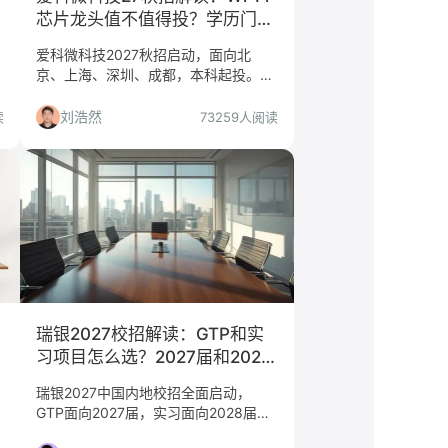
芯片龙头值不值得投？学历门槛
与岗位分析
爱科微科技2027秋招启动，面向北
/
京、上海、深圳、成都，本科起投。算
法岗要求硕士211，软件测试本科即
可。数传Wi-Fi出货量第一，技术成长
刘浩然
读
73259人阅读
空间大，但学历分层明显。本文帮你判
断是否值得投递。
瑞银2027校招解读：GTP和实
习项目怎么选？2027届和2028
届都该看看
瑞银2027中国内地校招全面启动，
GTP面向2027届，实习面向2028届，
Global Markets仅上海。本文从求职决