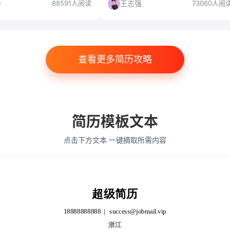
慎投人群及投递策略，助你判
全面解读，帮你判断是否值得投递。
怡
王志强
88591人阅读
73060人阅
得投。
查看更多简历攻略
简历模板文本
点击下方文本 一键摘取所需内容
超级简历
18888888888
success@jobmail.vip
浙江