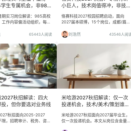
5学生专属机会，非985
小巨人，技术岗值得冲，非技术
岗慎投
暑期实习岗位解读：985高校
恪赛科技2027校园招聘启动，面向
，工作内容偏活动组织，每周
2027届本硕博，15个岗位，成都/眉山
3天。适合对创投感兴趣的学
苏州/张家港。本文从平台价值、岗位
85或出勤不足者需谨慎。
匹配、投递风险三个维度给出判断，帮
远
刘浩然
65443人阅读
43546人阅
你决定是否投递。
2027秋招解读：四大
米哈游2027秋招解读：仅一次
得投，但你要选对业务线
投递机会，技术/美术/策划谁值
得冲？
27秋招面向2025-2027
米哈游2027秋招面向2027届毕业生，
不限，招聘审计、税务、咨
仅一次投递机会。本文从岗位含金量、
服务。本文分析平台价值、适
适合人群、慎投人群、投递策略等角度