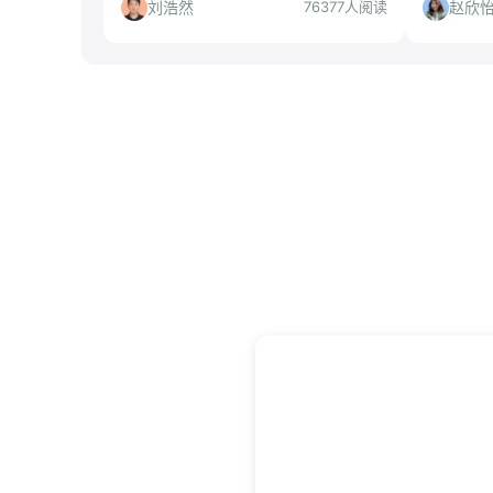
门槛、适合人群与投递建议，帮你判断
合人群、
刘浩然
赵欣
76377人阅读
是否值得投。
断是否值