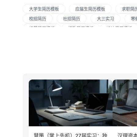
大学生简历模板
应届生简历模板
求职简
校招简历
社招简历
大三实习
寒
运营简历模板
行政简历模板
设计简历模板
大数据
UI/UX
平面设计/美工
人力
C#工程师
网络安全
数据分析
嵌入
清华大学
北京大学
复旦大学
上海交
南开大学
南京大学
吉林大学
中南大
游戏
制造业
汽车
仓储/物流
经济学
传播学
市场营销
慧策（掌上先机）27届实习：独
汉理资