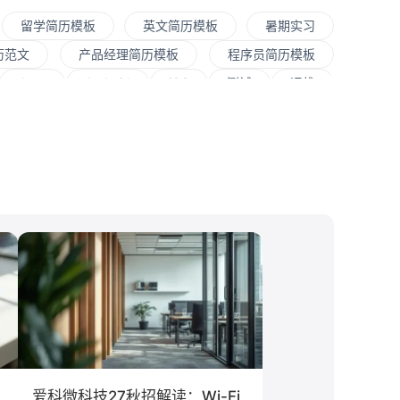
留学简历模板
英文简历模板
暑期实习
历范文
产品经理简历模板
程序员简历模板
Java
Andorid
iOS
测试
运维
程师
快消
JavaScript
.NET工程师
销售
文案/策划
SEO/SEM
新媒体
大学
对外经贸大学
香港大学
四川大学
文化/传媒
房地产
电子商务
通信
程
工商管理
金融学
计算机科学与技术
息工程
教育学
语言类专业
爱科微科技27秋招解读：Wi-Fi