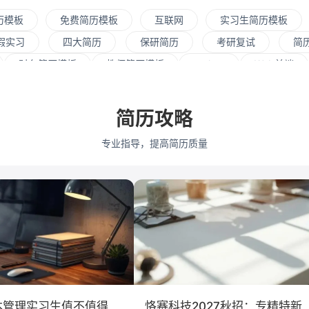
历模板
免费简历模板
互联网
实习生简历模板
假实习
四大简历
保研简历
考研复试
简
财务简历模板
教师简历模板
python
Web前端
资源
会展策划
医疗/健康
品牌公关
算法工
式
市场/营销
采购贸易
商务拓展
外贸
简历攻略
通大学
浙江大学
武汉大学
中山大学
中国人民
专业指导，提高简历质量
学
深圳大学
暨南大学
金融
咨询
银行
教育培训
保险
广告
医药
法律
软件工
会计学
艺术与设计
电子信
本管理实习生值不值得
恪赛科技2027秋招：专精特新