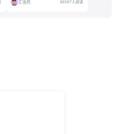
策角度解读项目选择、申请流程与准备
王浩然
读
96567人阅读
策略，帮你判断是否值得投递。