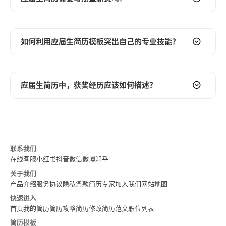
展示技能
：在描述项目经历时，要突出你所掌握的技
照片质量
：如果决定放置照片，一定要确保照片质量
验、项目经历等。确保这些优势与招聘岗位的要求相
建议：
能，例如编程语言、工具、方法等。确保这些技能与招
高，清晰、整洁、自然。避免使用自拍、生活照或模糊
符。
突出教育背景
：详细描述你的专业课程、GPA、奖学金
是否在应届生简历中填写期望薪资，是一个需要谨慎考虑的
聘岗位的要求相符。
不清的照片。
个性化定制
：针对不同的岗位，要撰写不同的自我评
等。如果你的成绩优秀，这是一个很好的加分项。
问题。通常情况下，
不建议在简历中直接填写期望薪资
。
如何利用应届生简历模板突出自己的专业技能？
避免空洞
：避免使用过于笼统的描述，例如“参与了项目
个人意愿
：最终决定是否放置照片，取决于个人的意
价。不要使用千篇一律的模板，要根据岗位的要求，突
强调项目经验
：即使没有实习经历，你在学校期间肯定
原因如下：
开发”。要具体说明你做了什么，以及你为什么这样做。
愿。如果你觉得照片能够提升你的形象，增加面试机
出你最相关的优势。
参与过一些项目。详细描述你在项目中扮演的角色、做
可以参考
校招干货：专业术语与通俗表达的完美平衡
，
缺乏谈判空间
：过早地透露期望薪资，可能会限制你后
应届生简历模板的选择和使用，对于突出专业技能至关重
会，可以考虑放置。如果你对自己的形象没有信心，或
展现热情
：表达你对目标岗位的热情和兴趣。让HR感受
出的贡献以及所学到的技能。
掌握专业术语的使用。
续的谈判空间。如果你的期望薪资低于公司的预算，你
要。以下是一些关键步骤和技巧：
者担心照片会带来负面影响，可以选择不放置。
应届生简历中，获奖经历应该如何描述？
到你对这份工作的渴望。
展示技能
：列出你所掌握的技能，例如编程语言、软件
可能会损失一部分利益；如果你的期望薪资高于公司的
精简描述
：避免冗长的描述，抓住重点，突出关键信
选择合适的模板
：选择那些专门设计用于突出技能的模
总而言之，是否放置照片需要综合考虑行业、岗位、公司文
避免空洞
：避免使用过于空洞的描述，例如“具有良好的
工具、设计能力等。如果可能，提供一些作品或案例来
预算，你可能会失去面试机会。
息。HR通常没有太多时间仔细阅读每一份简历。
板。这些模板通常会在简历的显著位置提供一个“技能”或
化和个人意愿等因素。如果决定放置，一定要确保照片质量
获奖经历是应届生简历中一个重要的加分项，能够有效展示
团队合作精神”、“工作认真负责”等。要具体说明你如何
证明你的技能。
信息不对称
：你可能对目标公司的薪资水平了解不够，
“技术能力”部分。
总而言之，撰写项目经历时，要遵循STAR法则，量化成
高，能够展现你的专业形象。
你的能力和成就。在描述获奖经历时，需要注意以下几点：
展现这些品质。
突出校园经历
：积极参与校园活动，例如社团、志愿者
导致你填写的期望薪资与实际情况不符。
果，突出贡献，展示技能，避免空洞，精简描述，才能让你
分类展示技能
：将你的技能进行分类，例如编程语言、
突出奖项级别
：明确写明奖项的级别，例如国家级、省
积极向上
：使用积极向上的语言，展现你的自信和活
活动、学生会等。这些经历可以展示你的领导能力、沟
联系我们
的简历脱颖而出。
重点转移
：在简历中填写期望薪资，可能会让HR过于关
软件工具、数据分析、项目管理等。这样可以使HR更容
级、校级等。级别越高的奖项，含金量越高。
力。例如，你可以说“我热爱挑战，善于解决问题”，而不
通能力和团队合作精神。
在线客服
小红书
抖音
微信
微博
知乎
注薪资问题，而忽略你的其他优势。
易浏览和评估你的技能。
详细描述奖项内容
：简要描述奖项的具体内容，例如竞
是说“我能适应各种工作环境”。
撰写求职信
：在求职信中，坦诚地说明你没有实习经历
关于我们
当然，也有一些特殊情况，例如：
量化你的技能
：尽可能使用具体的数字或案例来量化你
赛名称、项目名称、获奖等级等。
总而言之，撰写自我评价时，要简洁明了，突出优势，个性
产品介绍
的原因，并强调你对目标岗位的热情和学习能力。
服务协议
隐私条款
简历专家
加入我们
网站地图
的技能。例如，你可以说“熟练掌握Python，能够独立完
公司明确要求
：有些公司会在招聘信息中明确要求应聘
量化你的贡献
：尽可能用数据来量化你在获奖项目中的
化定制，展现热情，避免空洞，积极向上，才能吸引HR的
快速进入
寻求导师或学长的帮助
：请教你的导师或学长，让他们
成数据分析项目”，而不是简单地说“熟悉Python”。
者填写期望薪资。
贡献。例如，你可以说“作为团队负责人，带领团队获得
首页
眼球。
我的简历
简历攻略
简历修改
简历范文
职位列表
帮你修改简历，提供建议。
与职位描述匹配
：仔细阅读职位描述，找出招聘方最需
对薪资有硬性要求
：如果你对薪资有硬性要求，例如需
了全国大学生数学建模竞赛二等奖”，而不是简单地说“获
简历模板