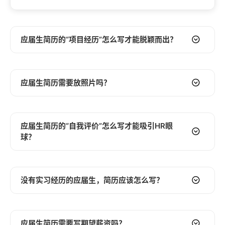
应届生简历的“项目经历”怎么写才能脱颖而出？
应届生简历中的“项目经历”是HR评估你实践能力的重要依
据。想要脱颖而出，需要注意以下几点：
应届生简历需要放照片吗？
STAR法则
：使用STAR法则（Situation, Task, Action,
Result）来描述你的项目经历。清晰地描述项目背景
是否在应届生简历中放置照片，并没有统一的答案，需要根
（Situation）、你的任务（Task）、你采取的行动
据具体情况来判断：
应届生简历的“自我评价”怎么写才能吸引HR眼
（Action）以及最终的结果（Result）。
球？
行业和岗位
：某些行业或岗位对照片有明确要求，例如
量化成果
：尽可能用数据来量化你的成果。例如，你可
演艺、模特、公关等。如果应聘的岗位需要良好的形
以说“通过优化算法，将系统性能提升了20%”，而不是简
象，可以考虑放置一张专业的证件照。
应届生简历中的“自我评价”是HR快速了解你的窗口。要写出
单地说“优化了系统性能”。
吸引HR眼球的自我评价，需要注意以下几点：
公司文化
：了解目标公司的文化，如果公司文化比较开
没有实习经历的应届生，简历应该怎么写？
突出贡献
：明确你在项目中扮演的角色和做出的贡献。
放和多元化，可以考虑放置一张能够展现个性的照片。
简洁明了
：自我评价应该简洁明了，避免冗长的描述。
例如，你是负责需求分析、代码编写还是测试？你解决
如果公司文化比较传统和保守，最好还是选择一张正式
一般来说，3-5句话即可。
没有实习经历的应届生，在简历撰写上确实会面临一些挑
了哪些难题？
的证件照。
突出优势
：突出你的核心优势，例如专业技能、实习经
战。但是，这并不意味着你的简历就毫无亮点。以下是一些
应届生简历需要写期望薪资吗？