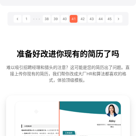
显示更多页码
···
下一页
1
38
39
40
41
42
43
44
45
准备好改进你现有的简历了吗
难以吸引招聘经理和猎头的注意？这可能是您的简历出了问题。直
接上传你现有的简历，我们帮你改成大厂HR和算法都喜欢的格
式，体验顶级模板。