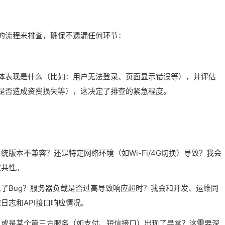
的流程来排查，确保不遗漏任何环节：
体表现是什么（比如：用户无法登录、页面显示错误等），并评估
是否造成资费损失等），这决定了排查的紧急程度。
版本不兼容？还是特定网络环境（如Wi-Fi/4G切换）导致？我会
在共性。
了Bug？服务器负载是否过高导致响应超时？我会和开发、运维同
日志和API接口响应情况。
，或是某个第三方服务（如支付、短信接口）出现了异常？这需要深