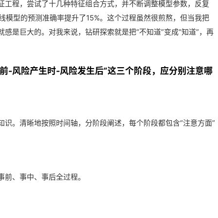
征工程，尝试了十几种特征组合方式，并不断调整模型参数，反复
基线模型的预测准确率提升了15%。这个过程虽然很煎熬，但当我把
感是巨大的。对我来说，钻研探索就是把“不知道”变成“知道”，再
现前-风险产生时-风险发生后”这三个阶段，应分别注意哪
知识。清晰地按照时间轴，分阶段阐述，每个阶段都包含“注意方面”
事前、事中、事后全过程。