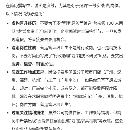
在简历撰写中，诚实是底线，尤其是对于强调“一线实战”的岗位。
以下情况请务必避免：
虚构晋升经历
：不要为了凑“管理”经验而编造“曾带领 100 人团
队”或“曾负责千万级项目”。企业面试时会深挖细节，一旦被发
现造假，将直接失去录用机会。
混淆岗位性质
：营运管理培训生不是纯行政岗，也不是纯技术
岗。不要将简历写成了“行政助理”或“纯技术研发”风格，要突出
服务、运营、销售
属性。
忽视工作地点差异
：岗位摘要明确区分了城市门店（广州、深
圳、福建、杭州）与工厂（广州南沙）。如果你只写了想去城
市，却对工厂岗完全排斥，或者反之，都可能导致匹配度降
低。建议在求职意向栏明确写出：“意向城市：广州、深圳、杭
州；岗位方向：营运管理培训生”。
过度关注福利描述
：虽然公司提供住宿、工作餐等福利，但简
历中
严禁
出现“因提供住宿而投递”或“追求高福利”等表述。这会
让企业认为你缺乏奋斗意愿。