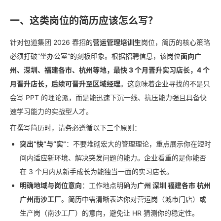
一、这类岗位的简历应该怎么写？
针对包道集团 2026 春招的
营运管理培训生
岗位，简历的核心策略
必须打破“坐办公室”的刻板印象。根据招聘信息，该岗位
面向广
州、深圳、福建各市、杭州等地，最快 3 个月晋升实习店长，4 个
月晋升店长，后续可晋升至区域经理
。这意味着企业寻找的不是只
会写 PPT 的理论派，而是能迅速下沉一线、抗压能力强且具备快
速学习能力的实战型人才。
在撰写简历时，请务必遵循以下三个原则：
突出“快”与“实”
：不要堆砌宏大的管理理论，重点展示你在短时
间内适应新环境、解决突发问题的能力。企业看重的是你能否
在 3 个月内从新手成长为能独当一面的实习店长。
明确地域与岗位意向
：工作地点明确为
广州 深圳 福建各市 杭州
广州南沙工厂
。简历中需清晰表达你对营运岗（城市门店）或
生产岗（南沙工厂）的意向，避免让 HR 猜测你的稳定性。