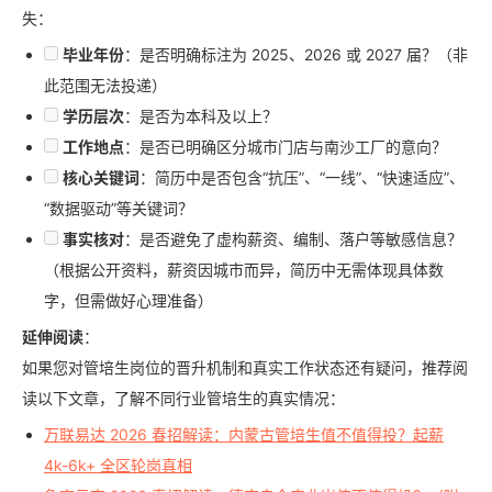
失：
毕业年份
：是否明确标注为 2025、2026 或 2027 届？（非
此范围无法投递）
学历层次
：是否为本科及以上？
工作地点
：是否已明确区分城市门店与南沙工厂的意向？
核心关键词
：简历中是否包含“抗压”、“一线”、“快速适应”、
“数据驱动”等关键词？
事实核对
：是否避免了虚构薪资、编制、落户等敏感信息？
（根据公开资料，薪资因城市而异，简历中无需体现具体数
字，但需做好心理准备）
延伸阅读
：
如果您对管培生岗位的晋升机制和真实工作状态还有疑问，推荐阅
读以下文章，了解不同行业管培生的真实情况：
万联易达 2026 春招解读：内蒙古管培生值不值得投？起薪
4k-6k+ 全区轮岗真相