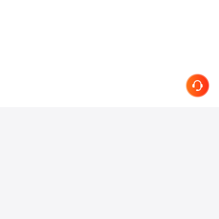
联系我们
在线客服
小红书
抖音
微信
微博
知乎
关于我们
产品介绍
服务协议
隐私条款
简历专家
加入我们
网站地图
快速进入
首页
我的简历
简历攻略
简历修改
简历范文
职位列表