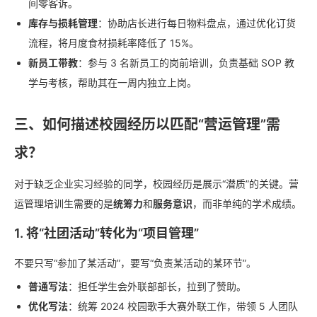
间零客诉。
库存与损耗管理
：协助店长进行每日物料盘点，通过优化订货
流程，将月度食材损耗率降低了 15%。
新员工带教
：参与 3 名新员工的岗前培训，负责基础 SOP 教
学与考核，帮助其在一周内独立上岗。
三、如何描述校园经历以匹配“营运管理”需
求？
对于缺乏企业实习经验的同学，校园经历是展示“潜质”的关键。营
运管理培训生需要的是
统筹力
和
服务意识
，而非单纯的学术成绩。
1. 将“社团活动”转化为“项目管理”
不要只写“参加了某活动”，要写“负责某活动的某环节”。
普通写法
：担任学生会外联部部长，拉到了赞助。
优化写法
：统筹 2024 校园歌手大赛外联工作，带领 5 人团队