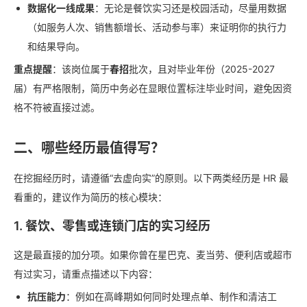
数据化一线成果
：无论是餐饮实习还是校园活动，尽量用数据
（如服务人次、销售额增长、活动参与率）来证明你的执行力
和结果导向。
重点提醒
：该岗位属于
春招
批次，且对毕业年份（2025-2027
届）有严格限制，简历中务必在显眼位置标注毕业时间，避免因资
格不符被直接过滤。
二、哪些经历最值得写？
在挖掘经历时，请遵循“去虚向实”的原则。以下两类经历是 HR 最
看重的，建议作为简历的核心模块：
1. 餐饮、零售或连锁门店的实习经历
这是最直接的加分项。如果你曾在星巴克、麦当劳、便利店或超市
有过实习，请重点描述以下内容：
抗压能力
：例如在高峰期如何同时处理点单、制作和清洁工