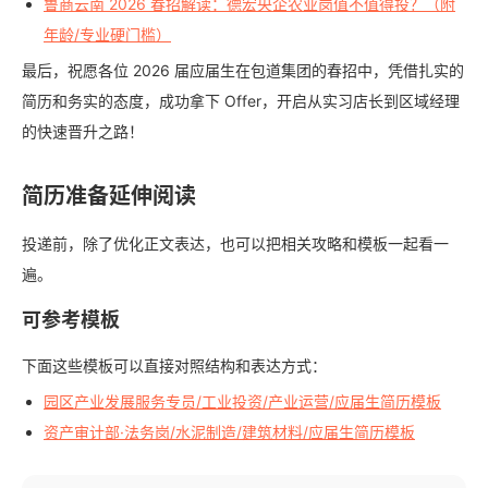
鲁商云南 2026 春招解读：德宏央企农业岗值不值得投？（附
年龄/专业硬门槛）
最后，祝愿各位 2026 届应届生在包道集团的春招中，凭借扎实的
简历和务实的态度，成功拿下 Offer，开启从实习店长到区域经理
的快速晋升之路！
简历准备延伸阅读
投递前，除了优化正文表达，也可以把相关攻略和模板一起看一
遍。
可参考模板
下面这些模板可以直接对照结构和表达方式：
园区产业发展服务专员/工业投资/产业运营/应届生简历模板
资产审计部·法务岗/水泥制造/建筑材料/应届生简历模板