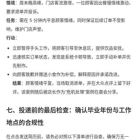
情境
：周末晚高峰，门店客流激增，一位顾客因出餐慢情绪激动，
要求退单并投诉。
任务
：需在 5 分钟内平息顾客情绪，同时保证后续订单不受影
响，维护门店声誉。
行动
：
立即暂停手头工作，将顾客引导至休息区，提供饮品安抚。
迅速核实订单状态，发现是系统卡顿导致，立即手动补单并优
先制作。
向顾客致歉并赠送小食作为补偿，解释原因并承诺改进。
结果
：顾客情绪平复，当场取消退单，并在大众点评上留下好
评。该案例随后被店长作为“危机处理”案例在晨会分享。
七、投递前的最后检查：确认毕业年份与工作
地点的合规性
在点击发送简历前，请务必对照以下清单进行自查，确保万无一