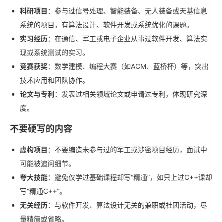
科研项目
：参与过信号处理、智能装备、无人装备或天基信息
系统的项目，有算法设计、软件开发或系统优化的课题。
实习经历
：在通信、军工或电子企业从事过软件开发、算法实
现或系统测试的实习。
竞赛获奖
：数学建模、编程大赛（如ACM、蓝桥杯）等，突出
技术应用和团队协作。
论文与专利
：发表过相关领域论文或申请过专利，体现研究深
度。
不要硬写的内容
虚构项目
：不要编造未参与过的军工或涉密项目经历，面试中
可能被追问细节。
夸大技能
：避免仅学过基础课程却写“精通”，如只上过C++课却
写“精通C++”。
无关经历
：与软件开发、算法设计无关的兼职或社团活动，尽
量精简或省略。