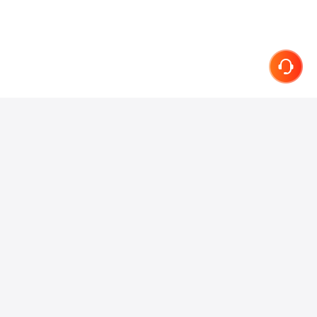
联系我们
在线客服
小红书
抖音
微信
微博
知乎
关于我们
产品介绍
服务协议
隐私条款
简历专家
加入我们
网站地图
快速进入
首页
我的简历
简历攻略
简历修改
简历范文
职位列表
简历模板
大学生简历模板
应届生简历模板
程序员简历模板
免费简历模板
经典工作简历
英文简历模板
其他产品