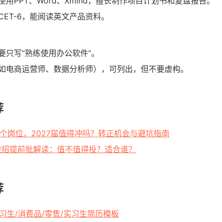
使用PPT、Word、Xmind，擅长制作项目计划书和复盘报告。
CET-6，能阅读英文产品资料。
要只写“熟练使用办公软件”。
如电商运营师、数据分析师），可列出，但不要虚构。
荐
21个岗位，2027届值得冲吗？转正机会与避坑指南
7校招提前批解读：值不值得投？适合谁？
荐
实习生/消费品/零售/实习生简历模板