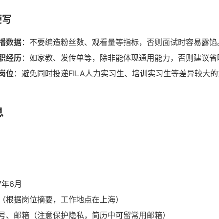
硬写
播数据
：不要编造粉丝数、观看量等指标，否则面试时容易露馅
职经历
：如家教、发传单等，除非能体现通用能力，否则建议省
岗位
：避免同时投递FILA人力实习生、培训实习生等差异较大
息
7年6月
（根据岗位摘要，工作地点在上海）
号、邮箱（注意保护隐私，简历中可留常用邮箱）