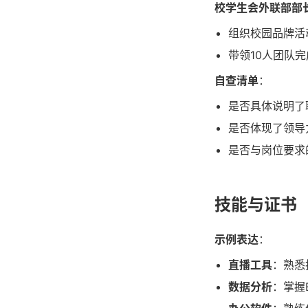
校学生会外联部部
组织校园品牌活
带领10人团队
自查清单
：
是否具体说明了
是否体现了领导
是否与岗位要求
技能与证书
示例表达
：
直播工具
：熟悉
数据分析
：掌握