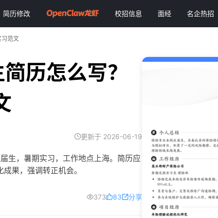
简历修改
校招信息
面经
名企热招
实习范文
生简历怎么写？
文
更新于 2026-06-19
科应届生，暑期实习，工作地点上海。简历应
化成果，强调转正机会。
373
83
分享