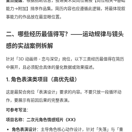
重点提醒
：根据招聘信息，投递美术类岗位需按【岗位相关->基础
能力->附加】排序作品集。简历内容也应遵循此逻辑，将最体现叙
事能力的作品放在最显眼位置。
二、哪些经历最值得写？——运动规律与镜头
感的实战案例拆解
针对「3D 动画师 - 恋与深空」岗位，以下三类经历最值得在简历
中展开，且必须配合具体的量化数据或效果描述。
1. 角色表演类项目（高优先级）
这是最契合岗位「表演设计」要求的内容。不要只放一段循环动
作，要展示有前因后果的完整表演。
可参考写法
：
项目名称：二次元角色情感短片《XX》
角色表演设计
：主导角色核心动作设计，针对「失落」与「重