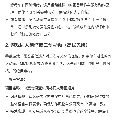
燃希望」两种情绪，运用
运动规律
中的预备动作与跟随动作原
理，优化了 3 组关键帧节奏，使情绪传达更自然。
镜头叙事
：配合动画节奏设计了 2 个特写镜头与 1 个推拉镜
头，通过景别变化强化角色内心冲突，最终成片在内部评审中
获得「叙事流畅度」高分。
2. 游戏同人创作或二创视频（高优先级）
叠纸游戏非常看重候选人对二次元文化的理解。如果你有过往的同
人动画、MMD 视频或游戏深度二创，这是证明你「懂用户、懂风
格」的绝佳素材。
可参考写法
：
项目名称：《恋与深空》风格同人动画短片
风格适配
：深入研究《恋与深空》角色设定，复刻角色特有的
肢体语言与微表情，确保动作风格与公司现有 IP 高度一致。
技术实现
：独立完成从模型绑定到最终渲染的全流程，解决了