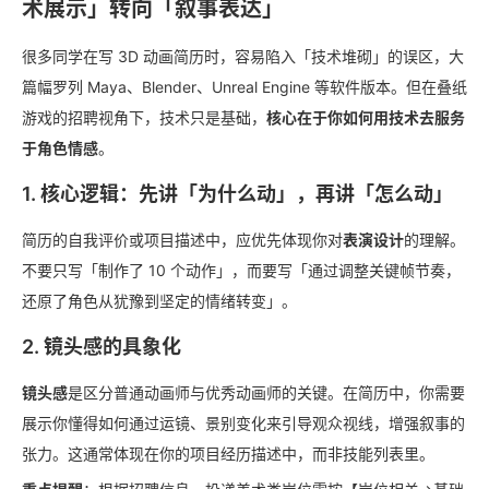
术展示」转向「叙事表达」
很多同学在写 3D 动画简历时，容易陷入「技术堆砌」的误区，大
篇幅罗列 Maya、Blender、Unreal Engine 等软件版本。但在叠纸
游戏的招聘视角下，技术只是基础，
核心在于你如何用技术去服务
于角色情感
。
1. 核心逻辑：先讲「为什么动」，再讲「怎么动」
简历的自我评价或项目描述中，应优先体现你对
表演设计
的理解。
不要只写「制作了 10 个动作」，而要写「通过调整关键帧节奏，
还原了角色从犹豫到坚定的情绪转变」。
2. 镜头感的具象化
镜头感
是区分普通动画师与优秀动画师的关键。在简历中，你需要
展示你懂得如何通过运镜、景别变化来引导观众视线，增强叙事的
张力。这通常体现在你的项目经历描述中，而非技能列表里。