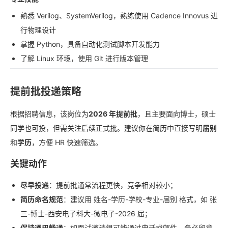
熟悉 Verilog、SystemVerilog，熟练使用 Cadence Innovus 进
行物理设计
掌握 Python，具备自动化测试脚本开发能力
了解 Linux 环境，使用 Git 进行版本管理
提前批投递策略
根据招聘信息，该岗位为
2026 年提前批
，且主要面向博士，硕士
同学也可投，但需关注后续正式批。建议你在简历中直接写明
届别
和
学历
，方便 HR 快速筛选。
关键动作
尽早投递
：提前批通常流程更快，竞争相对较小；
简历命名规范
：建议用 姓名-学历-学校-专业-届别 格式，如 张
三-博士-西安电子科大-微电子-2026 届；
保持通讯畅通
：如面试邀请很可能通过电话或邮件，务必留意