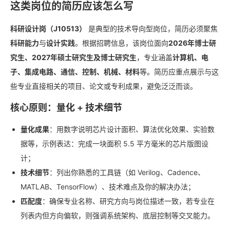
这类岗位的简历应该怎么写
科研设计岗（J10513）
是典型的技术导向型岗位，简历必须聚焦
科研能力
与
设计实践
。根据招聘信息，该岗位面向
2026年博士研
究生、2027年硕士研究生及博士研究生
，专业涵盖
计算机、电
子、集成电路、通信、控制、机械、材料
等。简历应重点展示与这
些专业直接相关的项目、论文或专利成果，避免泛泛而谈。
核心原则：量化 + 技术细节
量化成果
：用数字说明芯片设计面积、算法优化效果、实验数
据等，示例表达：完成一块面积 5.5 平方毫米的芯片版图设
计；
技术细节
：列出你熟悉的工具链（如 Verilog、Cadence、
MATLAB、TensorFlow）、技术难点及你的解决办法；
匹配度
：确保专业名称、研究方向与岗位描述一致，若专业在
列表内但方向偏软，则强调系统架构、底层控制等交叉能力。