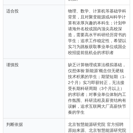
适合投
物理、数学、计算机等基础学科
背景，且对聚变能源或AI科学计
算有浓厚兴趣的本科生；计划申
请海外名校或国内顶尖高校深
造，需要高水平科研经历背书的
学生；追求工作稳定性，希望以
实习为跳板获取事业单位或国企
校招提前批机会的求职者
谨慎投
缺乏计算物理或算法模拟基础，
仅想体验‘新能源’概念但无硬核
技术积累的学生；期望短期（1-
2个月）实习即获转正，无法接
受长期科研周期（3个月以上）
的求职者；对事业单位体制内工
作氛围、科研流程及薪资结构有
误解，追求互联网大厂高薪快节
奏的学生
判断依据
北京智慧能源研究院 官方招聘
原始来源、北京智慧能源研究院