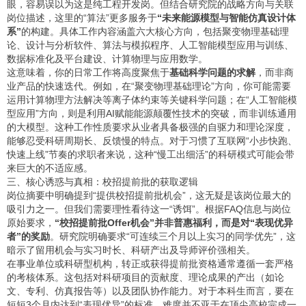
眼，容易误以为这是纯工程开发岗。但结合研究院的战略方向与关联
岗位描述，这里的“算法”更多服务于
“未来能源模型与智能仿真设计体
系”
的构建。具体工作内容涵盖六大核心方向，包括聚变物理基础理
论、设计与分析软件、算法与模拟程序、人工智能模型应用与训练、
数据标准化及平台建设、计算物理与应用数学。
这意味着，你的日常工作将高度聚焦于
基础科学问题的求解
，而非商
业产品的快速迭代。例如，在“聚变物理基础理论”方向，你可能需要
运用计算物理方法解决等离子体约束等关键科学问题；在“人工智能模
型应用”方向，则是利用AI赋能能源颠覆性技术的突破，而非训练通用
的大模型。这种工作性质要求从业者具备极强的自驱力和理论深度，
能够忍受科研周期长、反馈慢的特点。对于习惯了互联网“小步快跑、
快速上线”节奏的求职者来说，这种“慢工出细活”的科研模式可能会带
来巨大的不适应感。
三、核心诱惑与真相：校招提前批的获取逻辑
岗位摘要中明确提到“提供校招提前批机会”，这无疑是该岗位最大的
吸引力之一。但我们需要理性看待这一“诱饵”。根据FAQ信息与岗位
原始要求，
“校招提前批Offer机会”并非普惠福利，而是对“表现优异
者”的奖励
。研究院明确要求“可连续三个月以上实习的同学优先”，这
暗示了留用机会与实习时长、科研产出及导师评价强相关。
在事业单位或科研型机构，转正或获得提前批资格通常遵循一套严格
的考核体系。这包括对科研项目的贡献度、理论成果的产出（如论
文、专利、仿真报告等）以及团队协作能力。对于本科生而言，要在
短短3个月内达到“表现优异”的标准，难度并不亚于在顶尖高校完成一