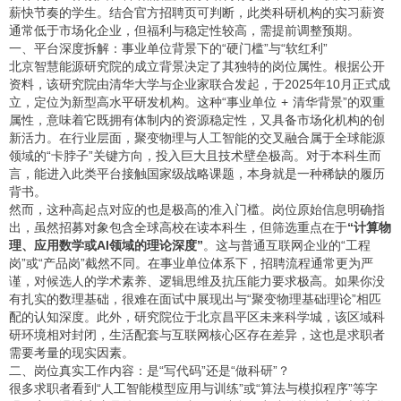
薪快节奏的学生。结合官方招聘页可判断，此类科研机构的实习薪资
通常低于市场化企业，但福利与稳定性较高，需提前调整预期。
一、平台深度拆解：事业单位背景下的“硬门槛”与“软红利”
北京智慧能源研究院的成立背景决定了其独特的岗位属性。根据公开
资料，该研究院由清华大学与企业家联合发起，于2025年10月正式成
立，定位为新型高水平研发机构。这种“事业单位 + 清华背景”的双重
属性，意味着它既拥有体制内的资源稳定性，又具备市场化机构的创
新活力。在行业层面，聚变物理与人工智能的交叉融合属于全球能源
领域的“卡脖子”关键方向，投入巨大且技术壁垒极高。对于本科生而
言，能进入此类平台接触国家级战略课题，本身就是一种稀缺的履历
背书。
然而，这种高起点对应的也是极高的准入门槛。岗位原始信息明确指
出，虽然招募对象包含全球高校在读本科生，但筛选重点在于
“计算物
理、应用数学或AI领域的理论深度”
。这与普通互联网企业的“工程
岗”或“产品岗”截然不同。在事业单位体系下，招聘流程通常更为严
谨，对候选人的学术素养、逻辑思维及抗压能力要求极高。如果你没
有扎实的数理基础，很难在面试中展现出与“聚变物理基础理论”相匹
配的认知深度。此外，研究院位于北京昌平区未来科学城，该区域科
研环境相对封闭，生活配套与互联网核心区存在差异，这也是求职者
需要考量的现实因素。
二、岗位真实工作内容：是“写代码”还是“做科研”？
很多求职者看到“人工智能模型应用与训练”或“算法与模拟程序”等字