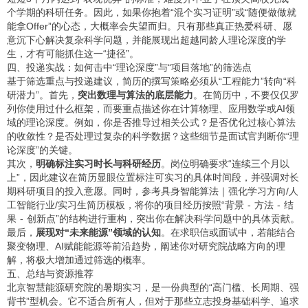
个学期的科研任务。因此，如果你抱着“混个实习证明”或“随便做做就
能拿Offer”的心态，大概率会失望而归。只有那些真正热爱科研、愿
意沉下心解决复杂科学问题，并能展现出超越同龄人理论深度的学
生，才有可能抓住这一“捷径”。
四、投递实战：如何击中“理论深度”与“项目落地”的筛选点
基于筛选重点与投递建议，简历的撰写策略必须从“工程能力”转向“科
研潜力”。首先，
突出数理与算法的底层能力
。在简历中，不要仅仅罗
列你使用过什么框架，而要重点描述你在计算物理、应用数学或AI领
域的理论深度。例如，你是否推导过相关公式？是否优化过核心算法
的收敛性？是否处理过复杂的科学数据？这些细节是面试官判断你“理
论深度”的关键。
其次，
明确标注实习时长与科研经历
。岗位明确要求“连续三个月以
上”，因此建议在简历显眼位置标注可实习的具体时间段，并强调对长
期科研项目的投入意愿。同时，参考
具身智能算法｜强化学习方向/人
工智能行业/实习生简历模板
，将你的项目经历按照“背景 - 方法 - 结
果 - 创新点”的结构进行重构，突出你在解决科学问题中的具体贡献。
最后，
展现对“未来能源”领域的认知
。在求职信或面试中，若能结合
聚变物理、AI赋能能源等前沿趋势，阐述你对研究院战略方向的理
解，将极大增加通过筛选的概率。
五、总结与资源推荐
北京智慧能源研究院的暑期实习，是一份典型的“高门槛、长周期、强
背书”型机会。它不适合所有人，但对于那些立志投身基础科学、追求