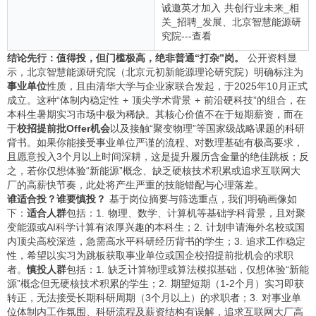
诚邀英才加入 共创行业未来_相
关_招聘_发展、北京智慧能源研
究院---查看
结论先行：值得投，但门槛极高，绝非普通“打杂”岗。
公开资料显
示，北京智慧能源研究院（北京元初新能源理论研究院）明确标注为
事业单位
性质，且由清华大学与企业家联合发起，于2025年10月正式
成立。这种“体制内稳定性 + 顶尖学术背景 + 前沿硬科技”的组合，在
本科生暑期实习市场中极为稀缺。其核心价值不在于短期薪资，而在
于
校招提前批Offer机会
以及接触“聚变物理”等国家级战略课题的科研
背书。如果你能接受事业单位严谨的流程、对数理基础有极高要求，
且愿意投入3个月以上时间深耕，这是提升履历含金量的绝佳跳板；反
之，若你仅想体验“新能源”概念、缺乏硬核技术积累或追求互联网大
厂的高薪快节奏，此处将产生严重的技能错配与心理落差。
谁适合投？谁要慎投？
基于岗位摘要与筛选重点，我们明确画像如
下：
适合人群
包括：1. 物理、数学、计算机等基础学科背景，且对聚
变能源或AI科学计算有浓厚兴趣的本科生；2. 计划申请海外名校或国
内顶尖高校深造，急需高水平科研经历背书的学生；3. 追求工作稳定
性，希望以实习为跳板获取事业单位或国企校招提前批机会的求职
者。
慎投人群
包括：1. 缺乏计算物理或算法模拟基础，仅想体验“新能
源”概念但无硬核技术积累的学生；2. 期望短期（1-2个月）实习即获
转正，无法接受长期科研周期（3个月以上）的求职者；3. 对事业单
位体制内工作氛围、科研流程及薪资结构有误解，追求互联网大厂高