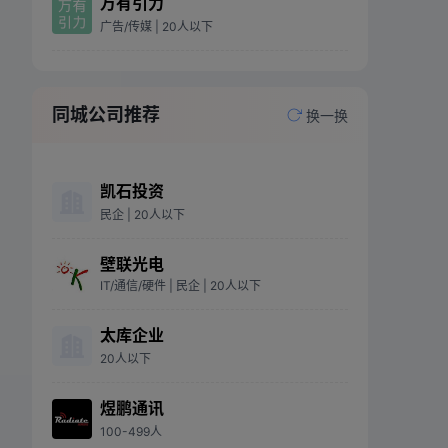
万有引力
广告/传媒
| 20人以下
同城公司推荐
换一换
凯石投资
民企
| 20人以下
壁联光电
IT/通信/硬件
| 民企
| 20人以下
太库企业
20人以下
煜鹏通讯
100-499人