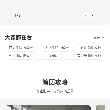
1
/
8
大家都在看
展开
应届生简历模板
大学生简历模板
求职简历模板
免费简历模板
互联网
实习生简历模板
留学简历模板
英文简历模板
暑期实习
校招简历
社招简历
大三实习
寒假实习
四大简历
保研简历
考研复试
简历范文
产品经理简历模板
简历攻略
程序员简历模板
运营简历模板
行政简历模板
专业指导，提高简历质量
设计简历模板
财务简历模板
教师简历模板
python
Web前端
Java
Andorid
iOS