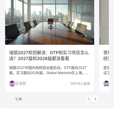
测试
运维
大数据
UI/UX
平面设计/美工
人力资源
会展策划
医疗/健康
品牌公关
算法工程师
快消
JavaScript
.NET工程师
C#工程师
网络安全
数据分析
嵌入式
市场/营销
采购贸易
商务拓展
外贸
销售
文案/策划
SEO/SEM
新媒体
清华大学
北京大学
复旦大学
上海交通大学
浙江大学
瑞银2027校招解读：GTP和实习项目怎么
思瑞
武汉大学
中山大学
中国人民大学
对外经贸大学
选？2027届和2028届都该看看
经验
香港大学
四川大学
南开大学
南京大学
瑞银2027中国内地校招全面启动，GTP面向2027
思瑞浦
届，实习面向2028届，Global Markets仅上海。本
试工程
吉林大学
中南大学
深圳大学
暨南大学
文从求职决策角度解读项目选择、申请流程与准备
年经验
金融
咨询
银行
文化/传媒
房地产
策略，帮你判断是否值得投递。
析哪些
王浩然
叶
96574人阅读
电子商务
通信
游戏
制造业
汽车
仓储/物流
教育培训
保险
广告
医药
1
/
8
法律
软件工程
工商管理
金融学