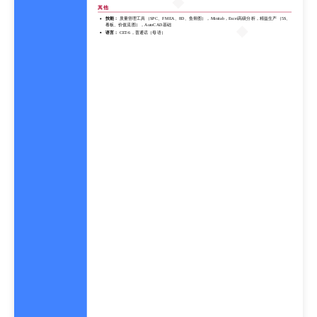
语言：
CET-6，普通话（母语）
其他
技能：
质量管理工具（SPC、FMEA、8D、鱼骨图），Minitab，Excel高级分析，精益生产（5S、
看板、价值流图），AutoCAD基础
语言：
CET-6，普通话（母语）