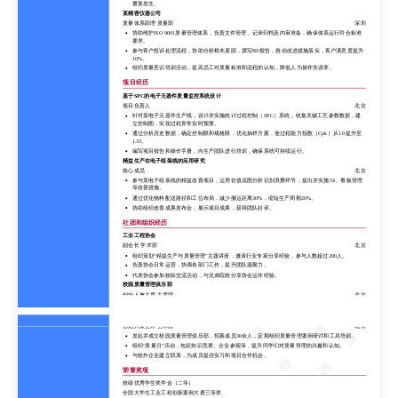
重复发生。
参与精益改善项目，通过现场观察和流程分析，识别生产线瓶颈，提出并实施布局调整方案，使
某精密仪器公司
产线效率提升15%。
质量体系助理 质量部
深圳
负责生产现场异常处理，记录并分析异常原因，协同相关部门制定纠正预防措施，减少同类问题
协助维护ISO 9001质量管理体系，负责文件管理、记录归档及内审准备，确保体系运行符合标准
重复发生。
要求。
某精密仪器公司
参与客户投诉处理流程，协助分析根本原因，撰写8D报告，推动改进措施落实，客户满意度提升
质量体系助理 质量部
深圳
10%。
协助维护ISO 9001质量管理体系，负责文件管理、记录归档及内审准备，确保体系运行符合标准
组织质量意识培训活动，提高员工对质量标准和流程的认知，降低人为操作失误率。
要求。
参与客户投诉处理流程，协助分析根本原因，撰写8D报告，推动改进措施落实，客户满意度提升
项目经历
10%。
基于SPC的电子元器件质量监控系统设计
组织质量意识培训活动，提高员工对质量标准和流程的认知，降低人为操作失误率。
项目负责人
北京
项目经历
针对某电子元器件生产线，设计并实施统计过程控制（SPC）系统，收集关键工艺参数数据，建
立控制图，实现过程异常实时预警。
基于SPC的电子元器件质量监控系统设计
通过分析历史数据，确定控制限和规格限，优化抽样方案，使过程能力指数（Cpk）从1.0提升至
项目负责人
北京
1.33。
针对某电子元器件生产线，设计并实施统计过程控制（SPC）系统，收集关键工艺参数数据，建
编写项目报告和操作手册，向生产团队进行培训，确保系统可持续运行。
立控制图，实现过程异常实时预警。
精益生产在电子组装线的应用研究
通过分析历史数据，确定控制限和规格限，优化抽样方案，使过程能力指数（Cpk）从1.0提升至
核心成员
北京
1.33。
参与某电子组装线的精益改善项目，运用价值流图分析识别浪费环节，提出并实施5S、看板管理
编写项目报告和操作手册，向生产团队进行培训，确保系统可持续运行。
等改善措施。
精益生产在电子组装线的应用研究
通过优化物料配送路径和工位布局，减少搬运距离30%，缩短生产周期20%。
核心成员
北京
协助组织改善成果发布会，展示项目成果，获得团队好评。
参与某电子组装线的精益改善项目，运用价值流图分析识别浪费环节，提出并实施5S、看板管理
等改善措施。
社团和组织经历
通过优化物料配送路径和工位布局，减少搬运距离30%，缩短生产周期20%。
工业工程协会
协助组织改善成果发布会，展示项目成果，获得团队好评。
副会长 学术部
北京
社团和组织经历
组织策划“精益生产与质量管理”主题讲座，邀请行业专家分享经验，参与人数超过200人。
负责协会日常运营，协调各部门工作，提升团队凝聚力。
工业工程协会
代表协会参加校际交流活动，与兄弟院校分享协会运作经验。
副会长 学术部
北京
校园质量管理俱乐部
组织策划“精益生产与质量管理”主题讲座，邀请行业专家分享经验，参与人数超过200人。
创始人兼主席 主席团
北京
负责协会日常运营，协调各部门工作，提升团队凝聚力。
发起并成立校园质量管理俱乐部，招募成员30余人，定期组织质量管理案例研讨和工具培训。
代表协会参加校际交流活动，与兄弟院校分享协会运作经验。
组织“质量月”活动，包括知识竞赛、企业参观等，提升同学们对质量管理的兴趣和认知。
校园质量管理俱乐部
与校外企业建立联系，为成员提供实习和项目合作机会。
创始人兼主席 主席团
北京
发起并成立校园质量管理俱乐部，招募成员30余人，定期组织质量管理案例研讨和工具培训。
荣誉奖项
组织“质量月”活动，包括知识竞赛、企业参观等，提升同学们对质量管理的兴趣和认知。
校级优秀学生奖学金（二等）
与校外企业建立联系，为成员提供实习和项目合作机会。
全国大学生工业工程创新案例大赛三等奖
荣誉奖项
其他
校级优秀学生奖学金（二等）
技能：
质量管理工具（SPC、FMEA、8D、鱼骨图），Minitab，Excel高级分析，精益生产（5S、
全国大学生工业工程创新案例大赛三等奖
看板、价值流图），AutoCAD基础