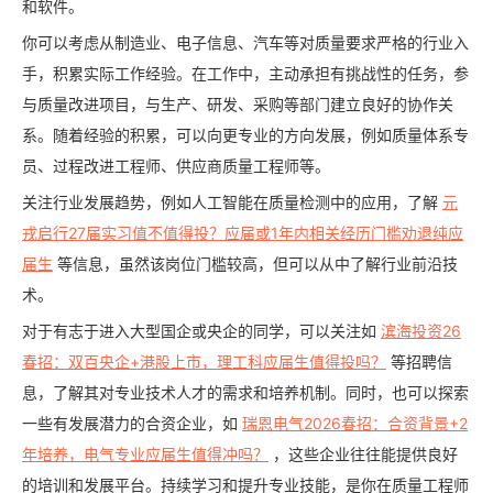
和软件。
你可以考虑从制造业、电子信息、汽车等对质量要求严格的行业入
手，积累实际工作经验。在工作中，主动承担有挑战性的任务，参
与质量改进项目，与生产、研发、采购等部门建立良好的协作关
系。随着经验的积累，可以向更专业的方向发展，例如质量体系专
员、过程改进工程师、供应商质量工程师等。
关注行业发展趋势，例如人工智能在质量检测中的应用，了解
元
戎启行27届实习值不值得投？应届或1年内相关经历门槛劝退纯应
届生
等信息，虽然该岗位门槛较高，但可以从中了解行业前沿技
术。
对于有志于进入大型国企或央企的同学，可以关注如
滨海投资26
春招：双百央企+港股上市，理工科应届生值得投吗？
等招聘信
息，了解其对专业技术人才的需求和培养机制。同时，也可以探索
一些有发展潜力的合资企业，如
瑞恩电气2026春招：合资背景+2
年培养，电气专业应届生值得冲吗？
，这些企业往往能提供良好
的培训和发展平台。持续学习和提升专业技能，是你在质量工程师