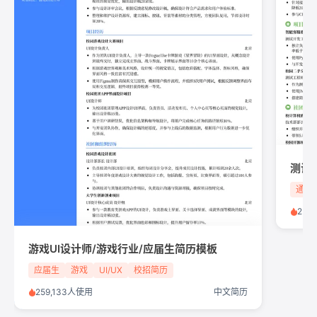
测试
通信
250
游戏UI设计师/游戏行业/应届生简历模板
应届生
游戏
UI/UX
校招简历
259,133人使用
中文简历