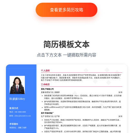
计算机科学与技术
经济学
传播学
市场营销
查看更多简历攻略
会计学
艺术与设计
电子信息工程
教育学
语言类专业
简历模板文本
点击下方文本 一键摘取所需内容
个人总结
工业工程专业本科应届生，具备扎实的质量管理与生产管理理论基础。在校期间通过项目实践积累了
问题分析与解决能力，熟悉质量体系、风险管控及精益改善方法。具备良好的团队协作与沟通能力，
致力于在电子/半导体行业的质量管理领域持续发展。
个人总结
工作经历
工业工程专业本科应届生，具备扎实的质量管理与生产管理理论基础。在校期间通过项目实践积累了
问题分析与解决能力，熟悉质量体系、风险管控及精益改善方法。具备良好的团队协作与沟通能力，
某电子制造公司
致力于在电子/半导体行业的质量管理领域持续发展。
质量助理实习生 质量部
深圳
工作经历
协助质量工程师进行供应商来料检验（IQC）流程优化，通过分析近3个月的不良数据，识别关键
问题点，提出改进建议，使来料不良率降低12%。
陈媛媛Abbey
某电子制造公司
参与内部质量审核，负责整理审核发现项并跟踪整改措施，确保所有不符合项在两周内关闭，提
质量助理实习生 质量部
深圳
升体系运行有效性。
协助质量工程师进行供应商来料检验（IQC）流程优化，通过分析近3个月的不良数据，识别关键
使用Excel和Minitab对生产过程中的质量数据进行统计分析，制作控制图，为生产部门提供实时质
联系方式
问题点，提出改进建议，使来料不良率降低12%。
量预警。
参与内部质量审核，负责整理审核发现项并跟踪整改措施，确保所有不符合项在两周内关闭，提
电话：
188-8888-8888
某半导体封装厂
升体系运行有效性。
邮箱：
abbey@wondercv.com
生产管理实习生 生产部
深圳
使用Excel和Minitab对生产过程中的质量数据进行统计分析，制作控制图，为生产部门提供实时质
支持生产计划排程，根据订单需求和产能情况，协调物料与人员安排，确保生产任务按时完成，
量预警。
交付及时率提升至98%。
某半导体封装厂
求职意向
参与精益改善项目，通过现场观察和流程分析，识别生产线瓶颈，提出并实施布局调整方案，使
生产管理实习生 生产部
深圳
期望职位：
质量工程师
产线效率提升15%。
支持生产计划排程，根据订单需求和产能情况，协调物料与人员安排，确保生产任务按时完成，
负责生产现场异常处理，记录并分析异常原因，协同相关部门制定纠正预防措施，减少同类问题
交付及时率提升至98%。