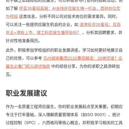
对于缺乏实践经验的应届生，可以积极参与行业内的招聘活动，例
如了解
传音26春招真相：AI全栈是应届生唯一机会，其他岗位实
为校招
这类信息，分析不同公司对技术岗位的需求差异。同时，
可以关注一些提供应届生机会的企业，如
滨海投资26春招：双百
央企+港股上市，理工科应届生值得投吗？
，分析其招聘要求，并
针对性地准备简历。
此外，积极参加学校组织的职业发展讲座，学习如何更好地展示自
己的优势，可以参考
苏州城投集团2026春招解读：26岗招谁？应
届生必看门槛与避坑指南
中的经验分享，为你的求职之路添砖加
瓦。
职业发展建议
作为一名质量工程师应届生，你的职业发展起点至关重要。初期应
专注于打牢基础，深入理解质量管理体系（如ISO 9001）、统计
过程控制（SPC）、六西格玛等核心概念，并积极学习相关的工具