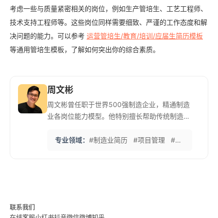
考虑一些与质量紧密相关的岗位，例如生产管培生、工艺工程师、
技术支持工程师等。这些岗位同样需要细致、严谨的工作态度和解
决问题的能力。可以参考
运营管培生/教育/培训/应届生简历模板
等通用管培生模板，了解如何突出你的综合素质。
周文彬
周文彬曾任职于世界500强制造企业，精通制造
业各岗位能力模型。他特别擅长帮助传统制造业
人才展示技术实力和管理能力。 他的‘制造业简
历标准化体系’注重可量化成果和项目管理经验的
专业领域：
#制造业简历
#项目管理
#技术转型
#
呈现，帮助许多工程师突破职业瓶颈。在英语简
历撰写方面也有独到见解，助力客户进入外资企
业。
联系我们
在线客服
小红书
抖音
微信
微博
知乎