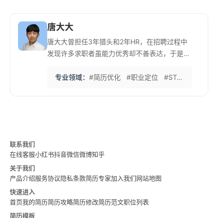
唐大大
唐大大曾担任3年猎头和2年HR，在招聘过程中
发现许多求职者虽能力优秀却不善表达，于是创
立简历优化工作室。他擅长为不同背景的求职者
量身定制简历，特别是为缺乏工作经验的应届毕
专业领域：
#简历优化
#职业定位
#STAR法则
#H
业生和转行者提供专业指导。 他采用独特的'淘
金'方法，从客户的真实经历中提炼核心优势，而
非凭空杜撰。曾帮助一名毫无实践经验的韩国留
学生成功入职互联网头部企业，年薪达28万元。
五年来，她已帮助3万多人成功获得理想工作机
联系我们
会，工作室年订单量超过300单，团队规模扩大
在线客服
小红书
抖音
微信
微博
知乎
到40-50人，在业内积累了良好口碑。
关于我们
产品介绍
服务协议
隐私条款
简历专家
加入我们
网站地图
快速进入
首页
我的简历
简历攻略
简历修改
简历范文
职位列表
简历模板