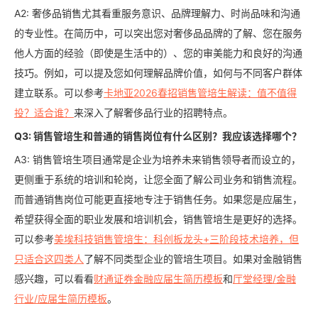
A2: 奢侈品销售尤其看重服务意识、品牌理解力、时尚品味和沟通
的专业性。在简历中，可以突出您对奢侈品品牌的了解、您在服务
他人方面的经验（即使是生活中的）、您的审美能力和良好的沟通
技巧。例如，可以提及您如何理解品牌价值，如何与不同客户群体
建立联系。可以参考
卡地亚2026春招销售管培生解读：值不值得
投？适合谁？
来深入了解奢侈品行业的招聘特点。
Q3: 销售管培生和普通的销售岗位有什么区别？我应该选择哪个？
A3: 销售管培生项目通常是企业为培养未来销售领导者而设立的，
更侧重于系统的培训和轮岗，让您全面了解公司业务和销售流程。
而普通销售岗位可能更直接地专注于销售任务。如果您是应届生，
希望获得全面的职业发展和培训机会，销售管培生是更好的选择。
可以参考
美埃科技销售管培生：科创板龙头+三阶段技术培养，但
只适合这四类人
了解不同类型企业的管培生项目。如果对金融销售
感兴趣，可以看看
财通证券金融应届生简历模板
和
厅堂经理/金融
行业/应届生简历模板
。