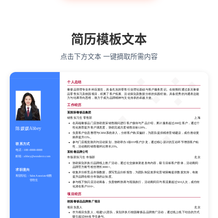
简历模板文本
点击下方文本 一键摘取所需内容
个人总结
奢侈品管理专业本科应届生，具备扎实的零售行业理论基础与客户服务意识。在校期间通过多次奢侈
品零售实习及校园项目，积累了客户拓展、活动策划及数据分析的实践经验。具备优秀的沟通表达能
力与结果导向思维，致力于成为品牌精神与文化传承的卓越大使。
工作经历
某国际奢侈品集团
销售实习生 零售部
上海
在高端奢侈品门店协助资深销售顾问进行客户接待与产品介绍，累计服务超过200位客户，通过个
性化推荐提升客户满意度，协助完成月度销售目标120%。
陈媛媛Abbey
负责客户信息整理与CRM系统录入，分析客户购买偏好，为团队提供精准营销建议，成功推动复
购率提升15%。
参与门店视觉陈列与活动策划，协助举办3场VIP客户沙龙，通过精心设计的互动环节增强客户粘
联系方式
性，活动期间销售额环比增长25%。
电话：
188-8888-8888
某轻奢品牌公司
邮箱：
abbey@wondercv.com
市场部实习生 市场部
北京
协助策划并执行品牌线上推广活动，通过社交媒体渠道发布内容，吸引目标客户群体，活动期间
品牌官方账号粉丝增长3000+。
求职意向
收集并分析竞品市场数据，撰写竞品分析报告，为团队制定差异化营销策略提供数据支持，有效
期望职位：
Sales Associate销售
提升品牌在细分市场的认知度。
管培生
参与线下快闪店活动筹备，负责物料协调与现场执行，活动期间日均客流量超过500人次，成功转
化潜在客户100+。
项目经历
校园奢侈品品牌推广项目
项目负责人
北京
作为项目负责人，组建5人团队，策划并执行校园奢侈品品牌推广活动，通过线上线下结合的方式
吸引超过800名学生参与。