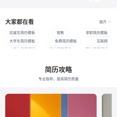
大家都在看
展开
应届生简历模板
销售
求职简历模板
大学生简历模板
免费简历模板
互联网
实习生简历模板
留学简历模板
英文简历模板
暑期实习
校招简历
社招简历
大三实习
寒假实习
四大简历
保研简历
考研复试
简历攻略
简历范文
产品经理简历模板
程序员简历模板
专业指导，提高简历质量
运营简历模板
行政简历模板
设计简历模板
财务简历模板
教师简历模板
python
Web前端
Java
Andorid
iOS
测试
运维
大数据
UI/UX
平面设计/美工
人力资源
会展策划
医疗/健康
品牌公关
算法工程师
快消