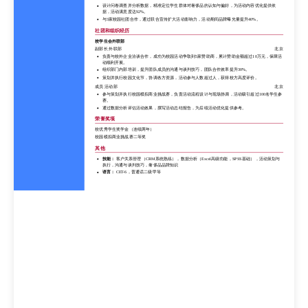
设计问卷调查并分析数据，精准定位学生群体对奢侈品的认知与偏好，为活动内容优化提供依
据，活动满意度达92%。
与3家校园社团合作，通过联合宣传扩大活动影响力，活动期间品牌曝光量提升40%。
社团和组织经历
校学生会外联部
副部长 外联部
北京
负责与校外企业洽谈合作，成功为校园活动争取到5家赞助商，累计赞助金额超过10万元，保障活
动顺利开展。
组织部门内部培训，提升团队成员的沟通与谈判技巧，团队合作效率提升30%。
策划并执行校园文化节，协调各方资源，活动参与人数超过人，获得校方高度评价。
成员 活动部
北京
参与策划并执行校园模拟商业挑战赛，负责活动流程设计与现场协调，活动吸引超过100名学生参
赛。
通过数据分析评估活动效果，撰写活动总结报告，为后续活动优化提供参考。
荣誉奖项
校优秀学生奖学金（连续两年）
校园模拟商业挑战赛二等奖
其他
技能：
客户关系管理（CRM系统熟练），数据分析（Excel高级功能，SPSS基础），活动策划与
执行，沟通与谈判技巧，奢侈品品牌知识
语言：
CET-6，普通话二级甲等