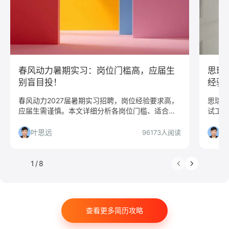
JavaScript
.NET工程师
C#工程师
网络安全
数据分析
嵌入式
市场/营销
采购贸易
商务拓展
外贸
文案/策划
SEO/SEM
新媒体
清华大学
北京大学
复旦大学
上海交通大学
春风动力暑期实习：岗位门槛高，应届生
思瑞
浙江大学
武汉大学
中山大学
中国人民大学
别盲目投！
经验
对外经贸大学
香港大学
四川大学
南开大学
春风动力2027届暑期实习招聘，岗位经验要求高，
思瑞浦
应届生需谨慎。本文详细分析各岗位门槛、适合人
试工程
南京大学
吉林大学
中南大学
深圳大学
群及投递策略，帮你做出明智选择。
年经验
暨南大学
金融
咨询
银行
文化/传媒
析哪些
叶思远
叶
96173人阅读
房地产
电子商务
通信
游戏
制造业
汽车
仓储/物流
教育培训
保险
广告
1
/
8
医药
法律
软件工程
工商管理
金融学
计算机科学与技术
经济学
传播学
市场营销
查看更多简历攻略
会计学
艺术与设计
电子信息工程
教育学
语言类专业