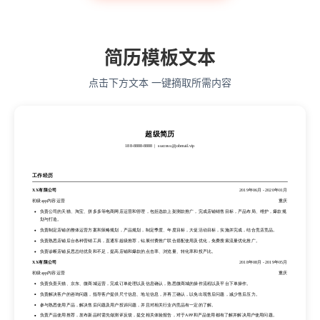
简历模板文本
点击下方文本 一键摘取所需内容
超级简历
188-8888-8888
success@jobmail.vip
超级简历
工作经历
188-8888-8888
success@jobmail.vip
XX有限公司
2019年06月
-
2020年01月
初级app内容运营
重庆
负责公司的天猫、淘宝、拼多多等电商网店运营和管理，包括选款上架测款推广，完成店铺销售目标，产品布局、维护，爆款规
工作经历
划与打造。
XX有限公司
2019年06月
-
2020年01月
负责制定店铺的整体运营方案和策略规划，产品规划，制定季度、年度目标，大促活动目标，实施并完成，结合竞店竞品。
初级app内容运营
重庆
负责熟悉店铺后台各种营销工具，直通车超级推荐，钻展付费推广联合搭配使用及优化，免费搜索流量优化推广。
负责公司的天猫、淘宝、拼多多等电商网店运营和管理，包括选款上架测款推广，完成店铺销售目标，产品布局、维护，爆款规
负责诊断店铺反思总结优良和不足，提高店铺和爆款的点击率、浏览量、转化率和投产比。
划与打造。
XX有限公司
2018年08月
-
2019年05月
负责制定店铺的整体运营方案和策略规划，产品规划，制定季度、年度目标，大促活动目标，实施并完成，结合竞店竞品。
初级app内容运营
重庆
负责熟悉店铺后台各种营销工具，直通车超级推荐，钻展付费推广联合搭配使用及优化，免费搜索流量优化推广。
负责负责天猫、京东、微商城运营，完成订单处理以及信息确认，熟悉微商城的操作流程以及平台下单操作。
负责诊断店铺反思总结优良和不足，提高店铺和爆款的点击率、浏览量、转化率和投产比。
负责解决客户的咨询问题，指导客户提供尺寸信息、地址信息，并再三确认，以免出现售后问题，减少售后压力。
XX有限公司
2018年08月
-
2019年05月
参与熟悉使用产品，解决售后问题及用户投诉问题，并且对相关行业内竞品有一定的了解。
初级app内容运营
重庆
负责产品使用推荐，发布新品时需先做测评反馈，提交相关体验报告，对于APP和产品使用都有了解并解决用户使用问题。