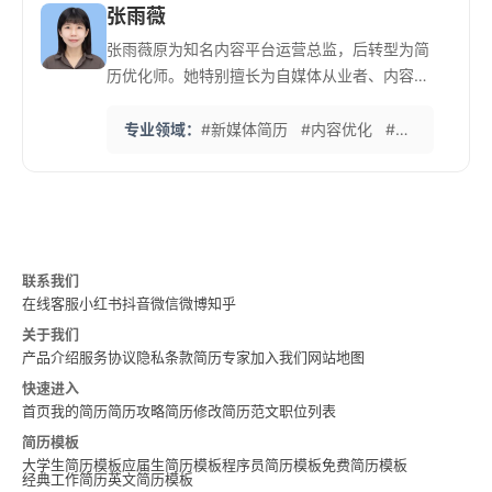
张雨薇
张雨薇原为知名内容平台运营总监，后转型为简
历优化师。她特别擅长为自媒体从业者、内容创
作者等新兴职业群体打造差异化简历。 她提
出‘简历即内容产品’的理念，强调用互联网思维
专业领域：
#新媒体简历
#内容优化
#个人品牌打造
构建个人职业品牌。曾帮助多位传统媒体人成功
转型至互联网内容领域，最快纪录为2周内获得3
个offer。
联系我们
在线客服
小红书
抖音
微信
微博
知乎
关于我们
产品介绍
服务协议
隐私条款
简历专家
加入我们
网站地图
快速进入
首页
我的简历
简历攻略
简历修改
简历范文
职位列表
简历模板
大学生简历模板
应届生简历模板
程序员简历模板
免费简历模板
经典工作简历
英文简历模板