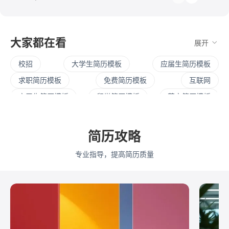
大家都在看
展开
校招
大学生简历模板
应届生简历模板
求职简历模板
免费简历模板
互联网
实习生简历模板
留学简历模板
英文简历模板
暑期实习
校招简历
社招简历
大三实习
寒假实习
四大简历
保研简历
考研复试
简历攻略
简历范文
产品经理简历模板
程序员简历模板
专业指导，提高简历质量
运营简历模板
行政简历模板
设计简历模板
财务简历模板
教师简历模板
python
Web前端
Java
Andorid
iOS
测试
运维
大数据
UI/UX
平面设计/美工
人力资源
会展策划
医疗/健康
品牌公关
算法工程师
快消