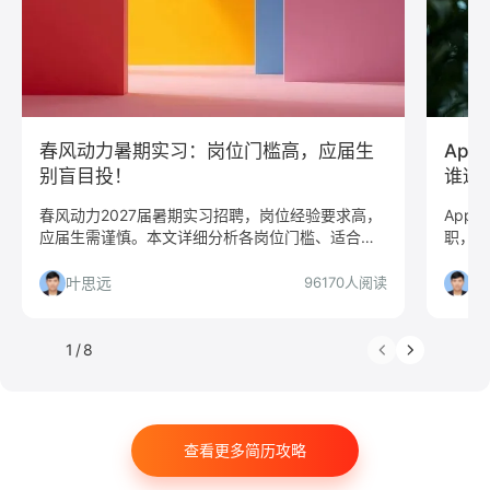
JavaScript
.NET工程师
C#工程师
网络安全
数据分析
嵌入式
市场/营销
采购贸易
商务拓展
外贸
销售
文案/策划
SEO/SEM
新媒体
清华大学
北京大学
复旦大学
春风动力暑期实习：岗位门槛高，应届生
App
上海交通大学
浙江大学
武汉大学
中山大学
别盲目投！
谁适
中国人民大学
对外经贸大学
香港大学
四川大学
春风动力2027届暑期实习招聘，岗位经验要求高，
App
应届生需谨慎。本文详细分析各岗位门槛、适合人
职，覆
南开大学
南京大学
吉林大学
中南大学
群及投递策略，帮你做出明智选择。
向，工
深圳大学
暨南大学
金融
咨询
银行
平台含
叶思远
叶
96170人阅读
递建议
文化/传媒
房地产
电子商务
通信
游戏
制造业
汽车
仓储/物流
教育培训
保险
1
/
8
广告
医药
法律
软件工程
工商管理
金融学
计算机科学与技术
经济学
传播学
查看更多简历攻略
市场营销
会计学
艺术与设计
电子信息工程
教育学
语言类专业