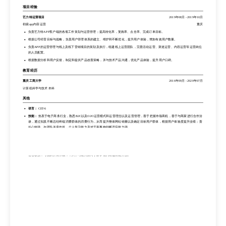
负责负责天猫、京东、微商城运营，完成订单处理以及信息确认，熟悉微商城的操作流程以及平台下单操作。
项目经验
负责解决客户的咨询问题，指导客户提供尺寸信息、地址信息，并再三确认，以免出现售后问题，减少售后压力。
参与熟悉使用产品，解决售后问题及用户投诉问题，并且对相关行业内竞品有一定的了解。
艺力特运营项目
2019年08月
-
2019年10月
负责产品使用推荐，发布新品时需先做测评反馈，提交相关体验报告，对于APP和产品使用都有了解并解决用户使用问题。
初级app内容运营
重庆
负责艺力特APP客户端的各项工作策划与运营管理；提高转化率，复购率、点击率、完成订单目标。
项目经验
根据公司经营目标与战略，负责用户管理体系的建立、维护和不断优化，提升用户体验，增加有效用户数量。
艺力特运营项目
2019年08月
-
2019年10月
负责APP的运营管理与线上及线下营销项目的策划及执行，组建线上运营团队，完善活动运营、渠道运营、内容运营等运营岗位
初级app内容运营
重庆
的人员配置。
负责艺力特APP客户端的各项工作策划与运营管理；提高转化率，复购率、点击率、完成订单目标。
根据数据分析和用户反馈，制定和提供产品改善策略，并与技术产品沟通，优化产品体验，提升用户口碑。
根据公司经营目标与战略，负责用户管理体系的建立、维护和不断优化，提升用户体验，增加有效用户数量。
教育经历
负责APP的运营管理与线上及线下营销项目的策划及执行，组建线上运营团队，完善活动运营、渠道运营、内容运营等运营岗位
的人员配置。
重庆工商大学
2016年09月
-
2020年07月
根据数据分析和用户反馈，制定和提供产品改善策略，并与技术产品沟通，优化产品体验，提升用户口碑。
计算机科学与技术 本科
教育经历
其他
重庆工商大学
2016年09月
-
2020年07月
语言：
CET-6
计算机科学与技术 本科
技能：
热衷于电子商务行业，熟悉B2C以及O2O运营模式和运营理念以及运营管理，善于把握市场商机，善于与商家进行合作洽
谈，通过实践不断总结终端消费群体的消费行为，从而提升整体网站销量以及确定目标用户群体，根据用户体验度提升业绩；责
其他
任心较强，与团队并肩作战，个人学习能力及对于新事物判断适应能力强。
语言：
CET-6
技能：
热衷于电子商务行业，熟悉B2C以及O2O运营模式和运营理念以及运营管理，善于把握市场商机，善于与商家进行合作洽
谈，通过实践不断总结终端消费群体的消费行为，从而提升整体网站销量以及确定目标用户群体，根据用户体验度提升业绩；责
任心较强，与团队并肩作战，个人学习能力及对于新事物判断适应能力强。