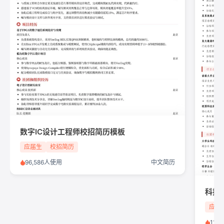
数字IC设计工程师校招简历模板
应届生
校招简历
96,586人使用
中文简历
科技
应届
118