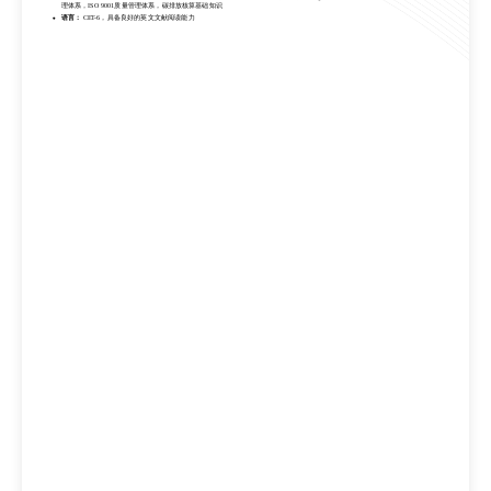
理体系，ISO 9001质量管理体系，碳排放核算基础知识
语言：
CET-6，具备良好的英文文献阅读能力