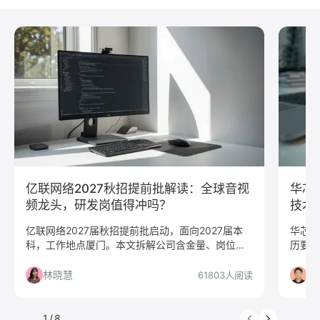
python
Web前端
Java
Andorid
iOS
测试
运维
大数据
UI/UX
平面设计/美工
人力资源
会展策划
医疗/健康
品牌公关
算法工程师
快消
JavaScript
.NET工程师
C#工程师
网络安全
数据分析
嵌入式
市场/营销
采购贸易
商务拓展
外贸
销售
文案/策划
SEO/SEM
新媒体
清华大学
北京大学
复旦大学
上海交通大学
浙江大学
亿联网络2027秋招提前批解读：全球音视
华芯
武汉大学
中山大学
中国人民大学
对外经贸大学
频龙头，研发岗值得冲吗？
技术
香港大学
四川大学
南开大学
南京大学
亿联网络2027届秋招提前批启动，面向2027届本
华芯巨
科，工作地点厦门。本文拆解公司含金量、岗位匹
历要求
吉林大学
中南大学
深圳大学
暨南大学
配度、福利待遇，告诉你哪些人适合投、哪些人要
电子、
金融
咨询
银行
文化/传媒
房地产
慎投。
州/上
林晓慧
刘
61803人阅读
电子商务
通信
游戏
制造业
汽车
仓储/物流
教育培训
保险
广告
医药
1
/
8