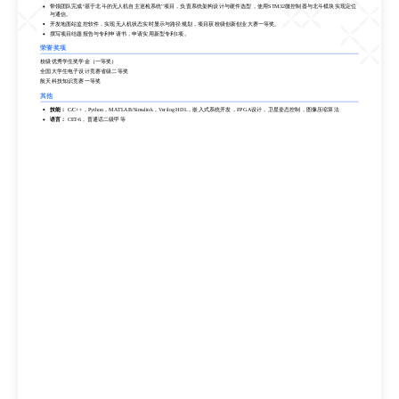
带领团队完成“基于北斗的无人机自主巡检系统”项目，负责系统架构设计与硬件选型，使用STM32微控制器与北斗模块实现定位
校级优秀学生奖学金（一等奖）
与通信。
全国大学生电子设计竞赛省级二等奖
开发地面站监控软件，实现无人机状态实时显示与路径规划，项目获校级创新创业大赛一等奖。
航天科技知识竞赛一等奖
撰写项目结题报告与专利申请书，申请实用新型专利1项。
其他
荣誉奖项
技能：
C/C++，Python，MATLAB/Simulink，Verilog HDL，嵌入式系统开发，FPGA设计，卫星姿态控制，图像压缩算法
校级优秀学生奖学金（一等奖）
语言：
CET-6，普通话二级甲等
全国大学生电子设计竞赛省级二等奖
航天科技知识竞赛一等奖
其他
技能：
C/C++，Python，MATLAB/Simulink，Verilog HDL，嵌入式系统开发，FPGA设计，卫星姿态控制，图像压缩算法
语言：
CET-6，普通话二级甲等