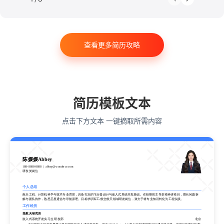
法律
软件工程
工商管理
金融学
计算机科学与技术
经济学
传播学
市场营销
查看更多简历攻略
会计学
艺术与设计
电子信息工程
教育学
语言类专业
简历模板文本
点击下方文本 一键摘取所需内容
陈媛媛Abbey
188-8888-8888
abbey@wondercv.com
研发类岗位
陈媛媛Abbey
个人总结
188-8888-8888
abbey@wondercv.com
航天工程、计算机科学与技术专业背景，具备扎实的飞行器设计与嵌入式系统开发基础。在校期间主导多项科研项目，擅长问题拆
研发类岗位
解与团队协作，熟悉卫星通信与导航原理。目标求职军工/航空航天领域研发岗位，致力于将专业知识转化为工程实践。
工作经历
某航天研究所
个人总结
嵌入式系统开发实习生 研发部
北京
航天工程、计算机科学与技术专业背景，具备扎实的飞行器设计与嵌入式系统开发基础。在校期间主导多项科研项目，擅长问题拆