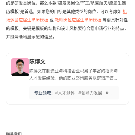
的是研发类岗位，那么本款“研发类岗位/军工/航空航天/应届生简
历模板”是首选。如果您的目标是其他类型的岗位，可以考虑如
机
场运营应届生简历模板
或
教师岗位应届生简历模板
等更具针对性
的模板。关键是模板的结构和设计风格要符合您申请行业的特点，
并能清晰地展示您的信息。
陈博文
陈博文在制造业与科技企业积累了丰富的招聘与
人才发展经验。他的职业咨询服务以逻辑严谨、
目标导向著称，帮助众多中高层求职者明确职业
路径与核心竞争力。 他倡导简历应“结构清晰、
专业领域：
#人才测评
#领导力发展
#简历诊断
#
成果可证”，用量化数据支撑个人价值陈述。
联系我们