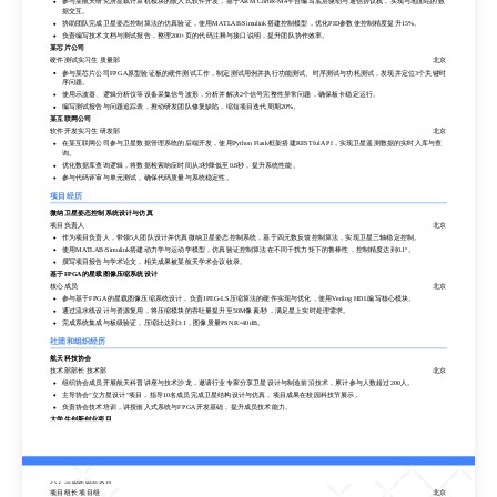
参与某航天研究所星载计算机模块的嵌入式软件开发，基于ARM Cortex-M4平台编写底层驱动与通信协议栈，实现与地面站的数
解与团队协作，熟悉卫星通信与导航原理。目标求职军工/航空航天领域研发岗位，致力于将专业知识转化为工程实践。
据交互。
工作经历
协助团队完成卫星姿态控制算法的仿真验证，使用MATLAB/Simulink搭建控制模型，优化PID参数使控制精度提升15%。
负责编写技术文档与测试报告，整理200+页的代码注释与接口说明，提升团队协作效率。
某航天研究所
某芯片公司
嵌入式系统开发实习生 研发部
北京
硬件测试实习生 质量部
北京
参与某航天研究所星载计算机模块的嵌入式软件开发，基于ARM Cortex-M4平台编写底层驱动与通信协议栈，实现与地面站的数
据交互。
参与某芯片公司FPGA原型验证板的硬件测试工作，制定测试用例并执行功能测试、时序测试与功耗测试，发现并定位3个关键时
序问题。
协助团队完成卫星姿态控制算法的仿真验证，使用MATLAB/Simulink搭建控制模型，优化PID参数使控制精度提升15%。
使用示波器、逻辑分析仪等设备采集信号波形，分析并解决2个信号完整性异常问题，确保板卡稳定运行。
负责编写技术文档与测试报告，整理200+页的代码注释与接口说明，提升团队协作效率。
编写测试报告与问题追踪表，推动研发团队修复缺陷，缩短项目迭代周期20%。
某芯片公司
某互联网公司
硬件测试实习生 质量部
北京
软件开发实习生 研发部
北京
参与某芯片公司FPGA原型验证板的硬件测试工作，制定测试用例并执行功能测试、时序测试与功耗测试，发现并定位3个关键时
序问题。
在某互联网公司参与卫星数据管理系统的后端开发，使用Python Flask框架搭建RESTful API，实现卫星遥测数据的实时入库与查
询。
使用示波器、逻辑分析仪等设备采集信号波形，分析并解决2个信号完整性异常问题，确保板卡稳定运行。
优化数据库查询逻辑，将数据检索响应时间从3秒降低至0.8秒，提升系统性能。
编写测试报告与问题追踪表，推动研发团队修复缺陷，缩短项目迭代周期20%。
参与代码评审与单元测试，确保代码质量与系统稳定性。
某互联网公司
软件开发实习生 研发部
北京
项目经历
在某互联网公司参与卫星数据管理系统的后端开发，使用Python Flask框架搭建RESTful API，实现卫星遥测数据的实时入库与查
微纳卫星姿态控制系统设计与仿真
询。
项目负责人
北京
优化数据库查询逻辑，将数据检索响应时间从3秒降低至0.8秒，提升系统性能。
作为项目负责人，带领5人团队设计并仿真微纳卫星姿态控制系统，基于四元数反馈控制算法，实现卫星三轴稳定控制。
参与代码评审与单元测试，确保代码质量与系统稳定性。
使用MATLAB/Simulink搭建动力学与运动学模型，仿真验证控制算法在不同干扰力矩下的鲁棒性，控制精度达到0.1°。
项目经历
撰写项目报告与学术论文，相关成果被某航天学术会议收录。
微纳卫星姿态控制系统设计与仿真
基于FPGA的星载图像压缩系统设计
项目负责人
北京
核心成员
北京
作为项目负责人，带领5人团队设计并仿真微纳卫星姿态控制系统，基于四元数反馈控制算法，实现卫星三轴稳定控制。
参与基于FPGA的星载图像压缩系统设计，负责JPEG-LS压缩算法的硬件实现与优化，使用Verilog HDL编写核心模块。
使用MATLAB/Simulink搭建动力学与运动学模型，仿真验证控制算法在不同干扰力矩下的鲁棒性，控制精度达到0.1°。
通过流水线设计与资源复用，将压缩模块的吞吐量提升至50M像素/秒，满足星上实时处理需求。
撰写项目报告与学术论文，相关成果被某航天学术会议收录。
完成系统集成与板级验证，压缩比达到3:1，图像质量PSNR>40dB。
基于FPGA的星载图像压缩系统设计
社团和组织经历
核心成员
北京
航天科技协会
参与基于FPGA的星载图像压缩系统设计，负责JPEG-LS压缩算法的硬件实现与优化，使用Verilog HDL编写核心模块。
技术部部长 技术部
北京
通过流水线设计与资源复用，将压缩模块的吞吐量提升至50M像素/秒，满足星上实时处理需求。
组织协会成员开展航天科普讲座与技术沙龙，邀请行业专家分享卫星设计与制造前沿技术，累计参与人数超过200人。
完成系统集成与板级验证，压缩比达到3:1，图像质量PSNR>40dB。
主导协会“立方星设计”项目，指导10名成员完成卫星结构设计与仿真，项目成果在校园科技节展示。
社团和组织经历
负责协会技术培训，讲授嵌入式系统与FPGA开发基础，提升成员技术能力。
航天科技协会
大学生创新创业项目
技术部部长 技术部
北京
项目组长 项目组
北京
组织协会成员开展航天科普讲座与技术沙龙，邀请行业专家分享卫星设计与制造前沿技术，累计参与人数超过200人。
带领团队完成“基于北斗的无人机自主巡检系统”项目，负责系统架构设计与硬件选型，使用STM32微控制器与北斗模块实现定位
与通信。
主导协会“立方星设计”项目，指导10名成员完成卫星结构设计与仿真，项目成果在校园科技节展示。
开发地面站监控软件，实现无人机状态实时显示与路径规划，项目获校级创新创业大赛一等奖。
负责协会技术培训，讲授嵌入式系统与FPGA开发基础，提升成员技术能力。
撰写项目结题报告与专利申请书，申请实用新型专利1项。
大学生创新创业项目
项目组长 项目组
北京
荣誉奖项