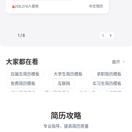
259,276人使用
中文简历
1
/
8
大家都在看
展开
应届生简历模板
大学生简历模板
求职简历模板
免费简历模板
互联网
实习生简历模板
留学简历模板
英文简历模板
暑期实习
校招简历
社招简历
大三实习
寒假实习
四大简历
保研简历
考研复试
简历范文
产品经理简历模板
简历攻略
程序员简历模板
运营简历模板
行政简历模板
专业指导，提高简历质量
设计简历模板
财务简历模板
教师简历模板