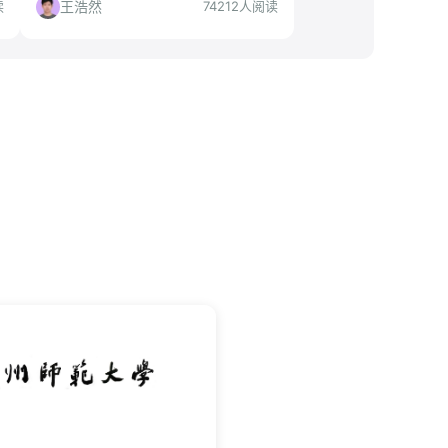
得投。本文深度解析科技类、研究岗、
王浩然
读
74212人阅读
营销类等方向，给出投递建议与避坑指
南。