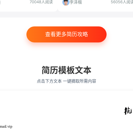
非技术背景需谨慎。
量、准备要点全分析。
曦
李泽楷
70048人阅读
56056人阅
查看更多简历攻略
简历模板文本
点击下方文本 一键摘取所需内容
mail.vip