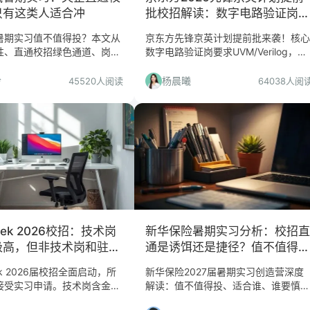
只有这类人适合冲
批校招解读：数字电路验证岗值
得冲吗？
暑期实习值不值得投？本文从
京东方先锋京英计划提前批来袭！核心
性、直通校招绿色通道、岗位
数字电路验证岗要求UVM/Verilog，非
合人群与慎投条件等维度深度
技术岗信息缺失严重。我们帮你拆解值
你判断是否值得投递。
得投与要慎投的人群，附北京/苏州工
玲
杨晨曦
45520人阅读
64038人阅
作地点分析。
eek 2026校招：技术岗
新华保险暑期实习分析：校招直
极高，但非技术岗和驻场
通是诱饵还是捷径？值不值得投
谨慎评估
一次
ek 2026届校招全面启动，所
新华保险2027届暑期实习创造营深度
接受实习申请。技术岗含金量
解读：值不值得投、适合谁、谁要慎
分岗位需驻场。适合有AI热情
投。岗位分流策略、校招直通权益含金