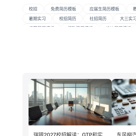
校招
免费简历模板
应届生简历模板
暑期实习
校招简历
社招简历
大三实
运营简历模板
行政简历模板
设计简历模板
大数据
UI/UX
平面设计/美工
人力
C#工程师
网络安全
数据分析
嵌入
清华大学
北京大学
复旦大学
上海交
南开大学
南京大学
吉林大学
中南大
游戏
制造业
汽车
仓储/物流
传播学
市场营销
瑞银2027校招解读：GTP和实
东风柳