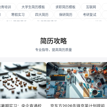
教育培训
大学生简历模板
求职简历模板
互联网
习
寒假实习
四大简历
保研简历
考研复试
财务简历模板
教师简历模板
python
Web前端
资源
会展策划
医疗/健康
品牌公关
算法工
式
市场/营销
采购贸易
商务拓展
外贸
简历攻略
通大学
浙江大学
武汉大学
中山大学
中国人民
专业指导，提高简历质量
学
深圳大学
暨南大学
金融
咨询
银行
保险
广告
医药
法律
软件工程
工商管
会计学
艺术与设计
电子信息工程
汽暑期实习：央企直通校
京东方2026先锋京英计划提前