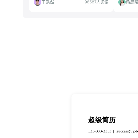
位差异、适合人群与慎投人群。
的同学，
王浩然
杨晨
96587人阅读
超级简历
133-333-3333
success@job