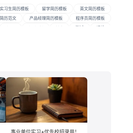
实习生简历模板
留学简历模板
英文简历模板
简历范文
产品经理简历模板
程序员简历模板
Java
Andorid
iOS
测试
运维
程师
快消
JavaScript
.NET工程师
销售
文案/策划
SEO/SEM
新媒体
大学
对外经贸大学
香港大学
四川大学
文化/传媒
房地产
电子商务
通信
理
金融学
计算机科学与技术
经济学
教育学
语言类专业
事业单位实习+优先校招录用！