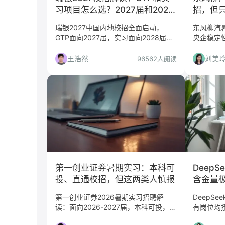
习项目怎么选？2027届和2028
招，但
届都该看看
瑞银2027中国内地校招全面启动，
东风柳汽
GTP面向2027届，实习面向2028届，
央企稳定
Global Markets仅上海。本文从求职决
方向、适
策角度解读项目选择、申请流程与准备
解读，帮
王浩然
刘美
96562人阅读
策略，帮你判断是否值得投递。
第一创业证券暑期实习：本科可
DeepS
投、直通校招，但这两类人慎报
含金量
岗位需
第一创业证券2026暑期实习招聘解
DeepSe
读：面向2026-2027届，本科可投，深
有岗位均
圳实习，直通校招。分析公司平台、岗
高，但部