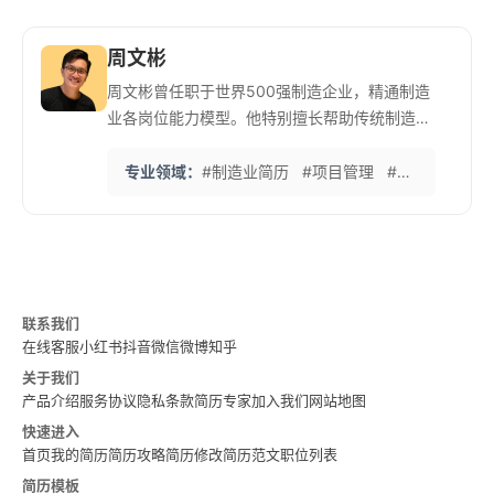
周文彬
周文彬曾任职于世界500强制造企业，精通制造
业各岗位能力模型。他特别擅长帮助传统制造业
人才展示技术实力和管理能力。 他的‘制造业简
历标准化体系’注重可量化成果和项目管理经验的
专业领域：
#制造业简历
#项目管理
#技术转型
#
呈现，帮助许多工程师突破职业瓶颈。在英语简
历撰写方面也有独到见解，助力客户进入外资企
业。
联系我们
在线客服
小红书
抖音
微信
微博
知乎
关于我们
产品介绍
服务协议
隐私条款
简历专家
加入我们
网站地图
快速进入
首页
我的简历
简历攻略
简历修改
简历范文
职位列表
简历模板