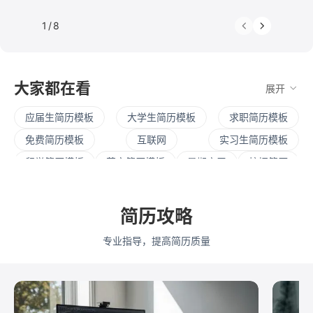
1
/
8
大家都在看
展开
应届生简历模板
大学生简历模板
求职简历模板
免费简历模板
互联网
实习生简历模板
留学简历模板
英文简历模板
暑期实习
校招简历
社招简历
大三实习
寒假实习
四大简历
保研简历
考研复试
简历范文
产品经理简历模板
简历攻略
程序员简历模板
运营简历模板
行政简历模板
专业指导，提高简历质量
设计简历模板
财务简历模板
教师简历模板
python
Web前端
Java
Andorid
iOS
测试
运维
大数据
UI/UX
平面设计/美工