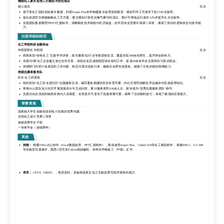
精细化工废水处理工艺模拟与优化项目
15%。
核心成员
北京
运用HPLC与XRD等仪器对产物进行结构表征与纯度分析，撰写字实验分析报告，为后续中试放大提供关键数据支撑。
基于某化工园区实际废水数据，利用Aspen Plus软件构建废水处理流程模型，模拟不同工艺条件下的COD去除率。
带领5人团队进行实验分工与进度管理，协调实验室设备资源，确保项目提前2周完成阶段性目标，获校级优秀创新项目奖。
提出改进型生物接触氧化工艺方案，通过模拟计算优化曝气量与回流比，预计可降低运行成本12%并提升出水达标率。
精细化工废水处理工艺模拟与优化项目
负责团队数据整理与PPT汇报制作，清晰阐述技术路线与经济效益，在学院专业竞赛中获得二等奖，展现了良好的逻辑表达与协作能
核心成员
北京
力。
基于某化工园区实际废水数据，利用Aspen Plus软件构建废水处理流程模型，模拟不同工艺条件下的COD去除率。
提出改进型生物接触氧化工艺方案，通过模拟计算优化曝气量与回流比，预计可降低运行成本12%并提升出水达标率。
社团和组织经历
负责团队数据整理与PPT汇报制作，清晰阐述技术路线与经济效益，在学院专业竞赛中获得二等奖，展现了良好的逻辑表达与协作能
化工学院科技创新协会
力。
外联部部长 外联部
北京
社团和组织经历
统筹策划“绿色化工”主题学术讲座，成功邀请3位行业专家进校交流，覆盖全院500余名师生，提升协会影响力。
负责与5家化工企业建立校企合作关系，协助企业完成校园宣讲会组织工作，促成20余名毕业生获得实习面试机会。
化工学院科技创新协会
协调部门内部15名成员的工作分配，制定月度活动执行表，确保活动零失误落地，锻炼了出色的组织协调能力。
外联部部长 外联部
北京
校级志愿者服务队
统筹策划“绿色化工”主题学术讲座，成功邀请3位行业专家进校交流，覆盖全院500余名师生，提升协会影响力。
队长 化工科普组
北京
负责与5家化工企业建立校企合作关系，协助企业完成校园宣讲会组织工作，促成20余名毕业生获得实习面试机会。
组织策划“化工安全进社区”志愿服务活动，编写通俗易懂的安全科普手册，向社区居民讲解化学品储存与应急处理知识。
协调部门内部15名成员的工作分配，制定月度活动执行表，确保活动零失误落地，锻炼了出色的组织协调能力。
带领10人团队深入社区开展现场演示与互动问答，累计服务居民300余人次，获街道办“优秀志愿服务团队”称号。
校级志愿者服务队
负责活动全流程的物资采购与人员调度，在突发天气变化下迅速调整方案，保障了活动顺利进行，体现了极强的应变能力。
队长 化工科普组
北京
组织策划“化工安全进社区”志愿服务活动，编写通俗易懂的安全科普手册，向社区居民讲解化学品储存与应急处理知识。
荣誉奖项
带领10人团队深入社区开展现场演示与互动问答，累计服务居民300余人次，获街道办“优秀志愿服务团队”称号。
国家级大学生创新创业训练计划项目优秀结题
负责活动全流程的物资采购与人员调度，在突发天气变化下迅速调整方案，保障了活动顺利进行，体现了极强的应变能力。
全国化工设计竞赛二等奖
荣誉奖项
校级优秀学生干部
一等奖学金（连续两年）
国家级大学生创新创业训练计划项目优秀结题
全国化工设计竞赛二等奖
其他
校级优秀学生干部
技能：
精通Office办公软件（Excel数据处理、PPT汇报制作），熟练使用Aspen Plus、ChemCAD等化工模拟软件，掌握HPLC、GC-MS
一等奖学金（连续两年）
等实验室仪器操作，熟悉C语言及Python基础编程，持有化学检验工（中级）证书
其他
语言：
CET-6（580分），英语流利，具备阅读英文化工文献及撰写技术报告的能力
技能：
精通Office办公软件（Excel数据处理、PPT汇报制作），熟练使用Aspen Plus、ChemCAD等化工模拟软件，掌握HPLC、GC-MS
等实验室仪器操作，熟悉C语言及Python基础编程，持有化学检验工（中级）证书
语言：
CET-6（580分），英语流利，具备阅读英文化工文献及撰写技术报告的能力