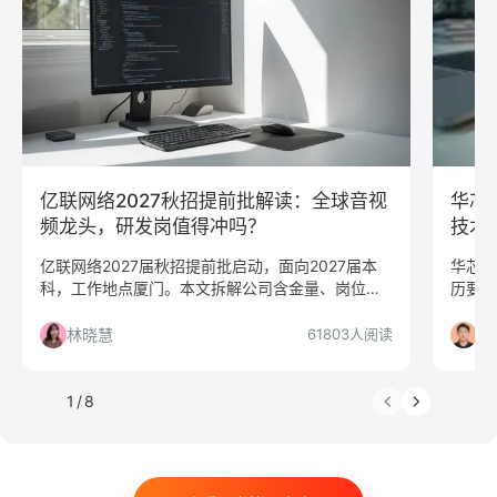
人力资源
会展策划
医疗/健康
品牌公关
算法工程师
快消
JavaScript
.NET工程师
C#工程师
网络安全
数据分析
嵌入式
市场/营销
采购贸易
商务拓展
外贸
销售
文案/策划
SEO/SEM
新媒体
清华大学
北京大学
复旦大学
上海交通大学
浙江大学
亿联网络2027秋招提前批解读：全球音视
华芯
武汉大学
中山大学
中国人民大学
对外经贸大学
频龙头，研发岗值得冲吗？
技术
香港大学
四川大学
南开大学
南京大学
亿联网络2027届秋招提前批启动，面向2027届本
华芯巨
科，工作地点厦门。本文拆解公司含金量、岗位匹
历要求
吉林大学
中南大学
深圳大学
暨南大学
配度、福利待遇，告诉你哪些人适合投、哪些人要
电子、
金融
咨询
银行
文化/传媒
房地产
慎投。
州/上
林晓慧
刘
61803人阅读
电子商务
通信
游戏
制造业
汽车
仓储/物流
教育培训
保险
广告
医药
1
/
8
法律
软件工程
工商管理
金融学
计算机科学与技术
经济学
传播学
市场营销