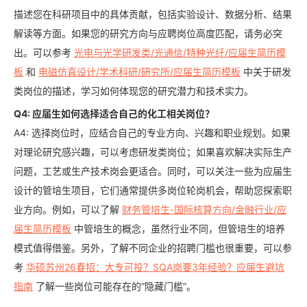
描述您在科研项目中的具体贡献，包括实验设计、数据分析、结果
解读等方面。如果您的研究方向与应聘岗位高度匹配，请务必突
出。可以参考
光电与光学研发类/光通信/特种光纤/应届生简历模
板
和
电磁仿真设计/学术科研/研究所/应届生简历模板
中关于研发
类岗位的描述，学习如何体现您的研究潜力和技术实力。
Q4: 应届生如何选择适合自己的化工相关岗位？
A4: 选择岗位时，应结合自己的专业方向、兴趣和职业规划。如果
对理论研究感兴趣，可以考虑研发类岗位；如果喜欢解决实际生产
问题，工艺或生产技术岗会更适合。同时，可以关注一些为应届生
设计的管培生项目，它们通常提供多岗位轮岗机会，帮助您探索职
业方向。例如，可以了解
财务管培生-国际核算方向/金融行业/应
届生简历模板
中管培生的概念，虽然行业不同，但管培生的培养
模式值得借鉴。另外，了解不同企业的招聘门槛也很重要，可以参
考
华硕苏州26春招：大专可投？SQA岗要3年经验？应届生避坑
指南
了解一些岗位可能存在的“隐藏门槛”。