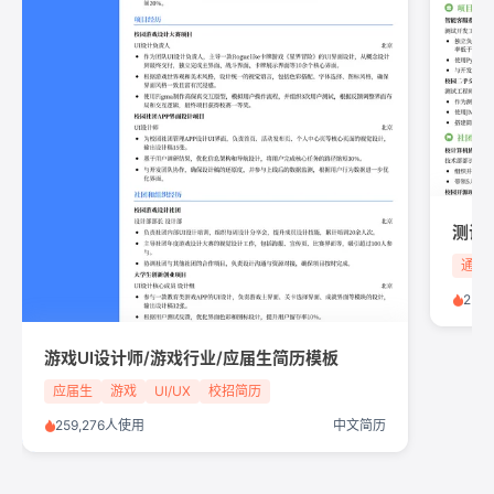
测试
通信
250
游戏UI设计师/游戏行业/应届生简历模板
应届生
游戏
UI/UX
校招简历
259,276人使用
中文简历