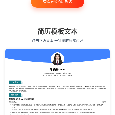
查看更多简历攻略
会计学
艺术与设计
电子信息工程
教育学
语言类专业
简历模板文本
点击下方文本 一键摘取所需内容
陈媛媛Abbey
188-8888-8888
abbey@wondercv.com
化工研发助理 / 新材料工艺员 / 生产管培生
陈媛媛Abbey
188-8888-8888
abbey@wondercv.com
个人总结
化工研发助理 / 新材料工艺员 / 生产管培生
化工专业本科应届毕业生，具备扎实的新材料与精细化工理论基础，熟悉化工工艺流程及实验室安全规范。在校期间主导多项新材料合成实
验项目，展现出优秀的实验操作能力与数据分析技能。拥有极强的学习适应能力与团队协作精神，致力于在化工制造领域深耕，快速胜任技
术研发或生产管理类岗位。
个人总结
项目经历
化工专业本科应届毕业生，具备扎实的新材料与精细化工理论基础，熟悉化工工艺流程及实验室安全规范。在校期间主导多项新材料合成实
验项目，展现出优秀的实验操作能力与数据分析技能。拥有极强的学习适应能力与团队协作精神，致力于在化工制造领域深耕，快速胜任技
新型环保催化剂合成与性能优化项目
术研发或生产管理类岗位。
项目负责人
北京
项目经历
针对传统催化剂活性低的问题，主导设计并实施新型纳米复合催化剂合成实验，通过优化反应温度与压力参数，成功将催化效率提升
15%。
新型环保催化剂合成与性能优化项目
运用HPLC与XRD等仪器对产物进行结构表征与纯度分析，撰写字实验分析报告，为后续中试放大提供关键数据支撑。
项目负责人
北京
带领5人团队进行实验分工与进度管理，协调实验室设备资源，确保项目提前2周完成阶段性目标，获校级优秀创新项目奖。
针对传统催化剂活性低的问题，主导设计并实施新型纳米复合催化剂合成实验，通过优化反应温度与压力参数，成功将催化效率提升