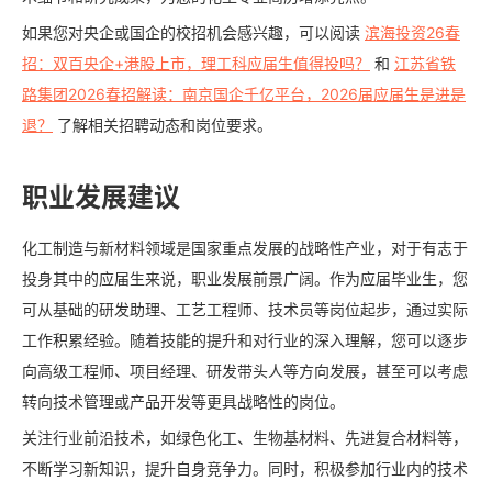
如果您对央企或国企的校招机会感兴趣，可以阅读
滨海投资26春
招：双百央企+港股上市，理工科应届生值得投吗？
和
江苏省铁
路集团2026春招解读：南京国企千亿平台，2026届应届生是进是
退？
了解相关招聘动态和岗位要求。
职业发展建议
化工制造与新材料领域是国家重点发展的战略性产业，对于有志于
投身其中的应届生来说，职业发展前景广阔。作为应届毕业生，您
可从基础的研发助理、工艺工程师、技术员等岗位起步，通过实际
工作积累经验。随着技能的提升和对行业的深入理解，您可以逐步
向高级工程师、项目经理、研发带头人等方向发展，甚至可以考虑
转向技术管理或产品开发等更具战略性的岗位。
关注行业前沿技术，如绿色化工、生物基材料、先进复合材料等，
不断学习新知识，提升自身竞争力。同时，积极参加行业内的技术