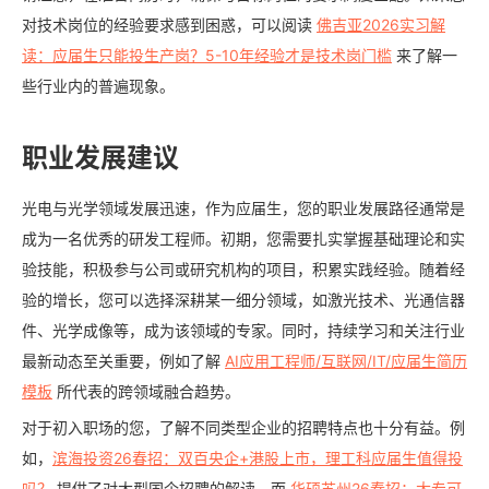
对技术岗位的经验要求感到困惑，可以阅读
佛吉亚2026实习解
读：应届生只能投生产岗？5-10年经验才是技术岗门槛
来了解一
些行业内的普遍现象。
职业发展建议
光电与光学领域发展迅速，作为应届生，您的职业发展路径通常是
成为一名优秀的研发工程师。初期，您需要扎实掌握基础理论和实
验技能，积极参与公司或研究机构的项目，积累实践经验。随着经
验的增长，您可以选择深耕某一细分领域，如激光技术、光通信器
件、光学成像等，成为该领域的专家。同时，持续学习和关注行业
最新动态至关重要，例如了解
AI应用工程师/互联网/IT/应届生简历
模板
所代表的跨领域融合趋势。
对于初入职场的您，了解不同类型企业的招聘特点也十分有益。例
如，
滨海投资26春招：双百央企+港股上市，理工科应届生值得投
吗？
提供了对大型国企招聘的解读，而
华硕苏州26春招：大专可