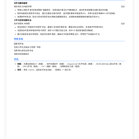
光学创新实验室
项目组长 光电技术部
北京
带领5人团队开展“智能光网络”课题研究，负责实验方案设计与数据验证，成功申请校级重点创新项目并结题。
组织实验室内部技术分享会，建立光通信仿真代码库，提升团队整体研发效率20%，培养3名成员掌握FPGA开发技能。
协调跨学科资源，联合计算机学院开发光网络流量预测算法，实现网络拥塞预测准确率提升至90%。
大学生科技创新协会
技术部部长 科研部
北京
策划并执行“光电技术科普周”活动，邀请行业专家开展讲座，覆盖全校余名师生，有效提升学科影响力。
负责协会年度科研项目申报与管理，指导10个团队完成立项，其中2个项目获省级竞赛银奖。
建立实验室设备共享机制，制定安全操作规范，确保全年设备零事故运行，管理资产价值超50万元。
荣誉奖项
国家奖学金
全国大学生光电设计竞赛一等奖
优秀博士研究生奖学金
省级科技创新标兵
其他
技能：
光通信系统设计（精通），光纤传感技术（精通），Zemax/Code V光学仿真（精通），MATLAB/Python算法开发（熟
练），FPGA开发（熟练），C/C++编程（熟练），光网络协议分析（熟悉）
语言：
英语（CET-6，流利读写专业文献），普通话（一级乙等）