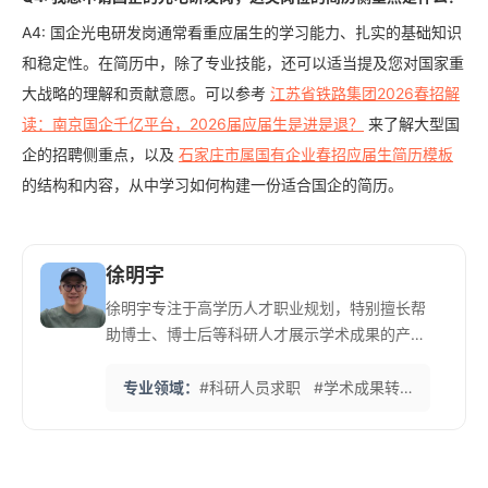
A4: 国企光电研发岗通常看重应届生的学习能力、扎实的基础知识
和稳定性。在简历中，除了专业技能，还可以适当提及您对国家重
大战略的理解和贡献意愿。可以参考
江苏省铁路集团2026春招解
读：南京国企千亿平台，2026届应届生是进是退？
来了解大型国
企的招聘侧重点，以及
石家庄市属国有企业春招应届生简历模板
的结构和内容，从中学习如何构建一份适合国企的简历。
徐明宇
徐明宇专注于高学历人才职业规划，特别擅长帮
助博士、博士后等科研人才展示学术成果的产业
价值。他深知学术界与产业界的话语体系差异。
他的‘学术价值转化法’能够将深奥的科研经历转
专业领域：
#科研人员求职
#学术成果转化
#博士
化为企业易懂的商业语言，帮助许多科研人才成
功进入知名企业研发部门。