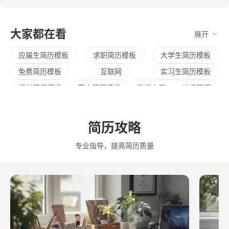
大家都在看
展开
应届生简历模板
求职简历模板
大学生简历模板
免费简历模板
互联网
实习生简历模板
留学简历模板
英文简历模板
暑期实习
校招简历
社招简历
大三实习
寒假实习
四大简历
保研简历
考研复试
简历范文
产品经理简历模板
简历攻略
程序员简历模板
运营简历模板
行政简历模板
专业指导，提高简历质量
设计简历模板
财务简历模板
教师简历模板
python
Web前端
Java
Andorid
iOS
测试
运维
大数据
UI/UX
平面设计/美工
人力资源
会展策划
医疗/健康
品牌公关
算法工程师
快消
JavaScript
.NET工程师