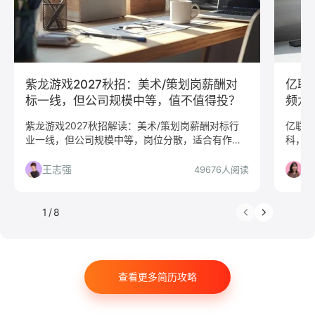
C#工程师
网络安全
数据分析
嵌入式
市场/营销
采购贸易
商务拓展
外贸
销售
文案/策划
SEO/SEM
新媒体
清华大学
北京大学
复旦大学
上海交通大学
浙江大学
紫龙游戏2027秋招：美术/策划岗薪酬对
亿联
武汉大学
中山大学
中国人民大学
对外经贸大学
标一线，但公司规模中等，值不值得投？
频龙
香港大学
四川大学
南开大学
南京大学
紫龙游戏2027秋招解读：美术/策划岗薪酬对标行
亿联网
业一线，但公司规模中等，岗位分散，适合有作品
科，工
吉林大学
中南大学
深圳大学
暨南大学
集的同学选择性投递。
配度、
金融
咨询
银行
文化/传媒
房地产
慎投。
王志强
林
49676人阅读
电子商务
通信
游戏
制造业
汽车
仓储/物流
教育培训
保险
广告
医药
1
/
8
法律
软件工程
工商管理
金融学
计算机科学与技术
经济学
传播学
市场营销
查看更多简历攻略
会计学
艺术与设计
电子信息工程
教育学
语言类专业