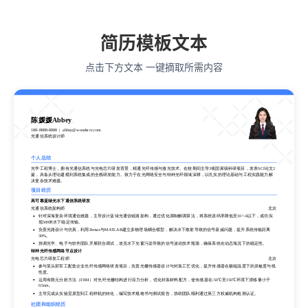
简历模板文本
点击下方文本 一键摘取所需内容
陈媛媛Abbey
188-8888-8888
abbey@wondercv.com
光通信系统设计师
个人总结
光学工程博士，拥有光通信系统与光电芯片研发背景，精通光纤传感与激光技术。在校期间主导3项国家级科研项目，发表SCI论文2
篇，具备从理论建模到系统集成的全栈研发能力。致力于在光网络安全与特种光纤领域深耕，以扎实的理论基础与工程实践能力解
决复杂技术难题。
项目经历
高可靠蓝绿光水下通信系统研发
光通信系统架构师
北京
针对深海复杂环境通信难题，主导设计蓝绿光通信链路架构，通过优化调制解调算法，将系统误码率降低至10^-6以下，成功实
现500米水下稳定传输。
负责光路设计与仿真，利用Zemax与MATLAB建立多物理场耦合模型，解决水下散射导致的信号衰减问题，提升系统传输距离
30%。
协调光学、电子与软件团队开展联合调试，攻克水下光窗污染导致的信号波动技术瓶颈，确保系统在动态海况下的稳定性。
特种光纤传感网络节点设计
光电芯片研发工程师
北京
参与某头部军工配套企业光纤传感网络研发项目，负责光栅传感器设计与封装工艺优化，提升传感器在极端温度下的灵敏度与线
性度。
运用有限元分析方法（FEM）对光纤光栅结构进行应力分析，优化封装材料配方，使传感器在-50℃至150℃环境下漂移量小于
0.5nm。
主导完成从实验室原型到工程样机的转化，编写技术规格书与测试报告，协助团队顺利通过第三方权威机构检测认证。
社团和组织经历