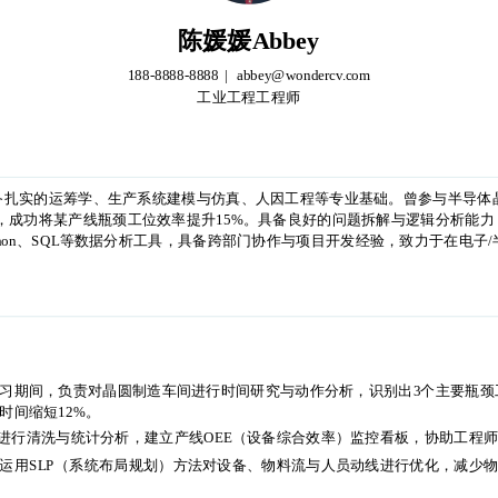
陈媛媛Abbey
188-8888-8888
abbey@wondercv.com
工业工程工程师
陈媛媛Abbey
188-8888-8888
abbey@wondercv.com
工业工程工程师
备扎实的运筹学、生产系统建模与仿真、人因工程等专业基础。曾参与半导体
据分析，成功将某产线瓶颈工位效率提升15%。具备良好的问题拆解与逻辑分析能
hon、SQL等数据分析工具，具备跨部门协作与项目开发经验，致力于在电子
备扎实的运筹学、生产系统建模与仿真、人因工程等专业基础。曾参与半导体
据分析，成功将某产线瓶颈工位效率提升15%。具备良好的问题拆解与逻辑分析能
hon、SQL等数据分析工具，具备跨部门协作与项目开发经验，致力于在电子
习期间，负责对晶圆制造车间进行时间研究与动作分析，识别出3个主要瓶颈工
时间缩短12%。
数据进行清洗与统计分析，建立产线OEE（设备综合效率）监控看板，协助工程
运用SLP（系统布局规划）方法对设备、物料流与人员动线进行优化，减少物
习期间，负责对晶圆制造车间进行时间研究与动作分析，识别出3个主要瓶颈工
时间缩短12%。