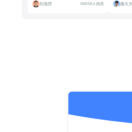
技能和项目经验，助你精准打造高匹配
而出。更有
刘浩然
唐大
69058人阅读
度简历，斩获心仪offer！更有超级简历
你一键生
WonderCV助你一臂之力。