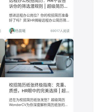
远程办公校招简历：HR不会告
诉你的筛选潜规则 | 超级简历
WonderCV
想进远程办公岗位？你的校招简历准备
好了吗？资深HR揭秘远程办公简历筛
选的潜规则，避开雷区，直通面试！更
！
有超级简历WonderCV助你打造完美远
杨晨曦
读
69017人阅读
程办公简历。
校招简历纸张终极指南：克重、
质感，HR眼中的完美选择 | 超
级简历WonderCV
还在为校招简历纸张发愁？超级简历
WonderCV为你深度解析简历纸张的克
重与质感，助你打造一份让HR眼前一