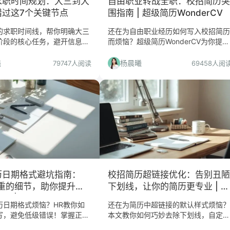
求职时间规划：大三到大
自由职业转战全职：校招简历突
错过这7个关键节点
围指南 | 超级简历WonderCV
的求职时间线，帮你明确大三
还在为自由职业经历如何写入校招简历
阶段的核心任务，避开信息差
而烦恼？超级简历WonderCV为你提供
住秋招、春招等黄金机会，实
过渡型简历的撰写技巧，突出你的项目
岸。
经验和技能，助你成功斩获全职offer
强
杨晨曦
79747人阅读
69458人阅
历日期格式避坑指南：
校招简历超链接优化：告别丑陋
看重的细节，助你提升
下划线，让你的简历更专业 | 超
过率 | 超级简历
级简历WonderCV
历日期格式烦恼？HR教你如
还在为简历中超链接的默认样式烦恼？
rCV
写，避免低级错误！掌握正确
本文教你如何巧妙去除下划线，自定义
你的简历在众多求职者中脱颖
颜色，让你的校招简历在众多竞争者中