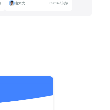
亮的完美简历，提升求职成功率！
唐大大
读
69814人阅读