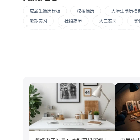
应届生简历模板
校招简历
大学生简历模
暑期实习
社招简历
大三实习
寒
运营简历模板
行政简历模板
设计简历模板
大数据
UI/UX
平面设计/美工
人力
C#工程师
网络安全
数据分析
嵌入
清华大学
北京大学
复旦大学
上海交
南开大学
南京大学
吉林大学
中南大
游戏
制造业
汽车
仓储/物流
经济学
传播学
市场营销