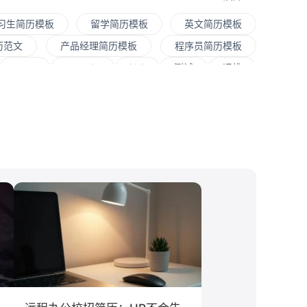
习生简历模板
留学简历模板
英文简历模板
历范文
产品经理简历模板
程序员简历模板
Java
Andorid
iOS
测试
运维
程师
快消
JavaScript
.NET工程师
销售
文案/策划
SEO/SEM
新媒体
大学
对外经贸大学
香港大学
四川大学
文化/传媒
房地产
电子商务
通信
程
工商管理
金融学
计算机科学与技术
息工程
教育学
语言类专业