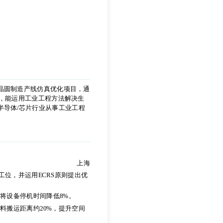
晶圆制造产线仿真优化项目，通
力，能运用工业工程方法解决生
/半导体/芯片行业从事工业工程
晶圆制造产线仿真优化项目，通
力，能运用工业工程方法解决生
/半导体/芯片行业从事工业工程
上海
位，并运用ECRS原则提出优
师将设备停机时间降低8%。
上海
料搬运距离约20%，提升空间
位，并运用ECRS原则提出优