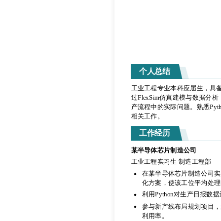
个人总结
工业工程专业本科应届生，具
过FlexSim仿真建模与数
产流程中的实际问题。熟悉Pyt
个人总结
相关工作。
工业工程专业本科应届生，具
工作经历
过FlexSim仿真建模与数
产流程中的实际问题。熟悉Pyt
某半导体芯片制造公司
相关工作。
工业工程实习生 制造工程部
工作经历
在某半导体芯片制造公司实
化方案，使该工位平均处理
某半导体芯片制造公司
利用Python对生产日报
工业工程实习生 制造工程部
参与新产线布局规划项目，
在某半导体芯片制造公司实
利用率。
化方案，使该工位平均处理