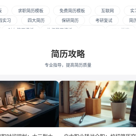
板
求职简历模板
免费简历模板
互联网
实
假实习
四大简历
保研简历
考研复试
简
财务简历模板
教师简历模板
python
Web前端
资源
会展策划
医疗/健康
品牌公关
算法工
式
市场/营销
采购贸易
商务拓展
外贸
简历攻略
通大学
浙江大学
武汉大学
中山大学
中国人民
专业指导，提高简历质量
学
深圳大学
暨南大学
金融
咨询
银行
教育培训
保险
广告
医药
法律
软件工
会计学
艺术与设计
电子信