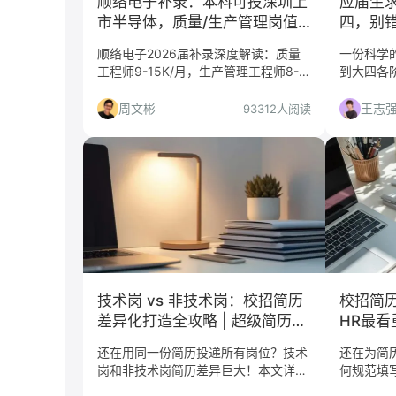
顺络电子补录：本科可投深圳上
应届生
市半导体，质量/生产管理岗值
四，别
不值得冲？
顺络电子2026届补录深度解读：质量
一份科学
工程师9-15K/月，生产管理工程师8-
到大四各
15K/月，本科可投，深圳上市半导体公
陷阱，抓
司，适合求稳工科生保底。
现高效上
周文彬
王志
93312人阅读
技术岗 vs 非技术岗：校招简历
校招简
差异化打造全攻略 | 超级简历
HR最
WonderCV
20%通
还在用同一份简历投递所有岗位？技术
还在为简
Wonde
岗和非技术岗简历差异巨大！本文详解
何规范填
技术岗与非技术岗简历的侧重点、必备
姿势，让