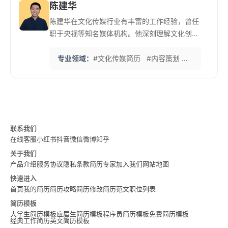
陈建华
陈建华在文化传媒行业有丰富的工作经验，曾任
职于央视等知名媒体机构。他深刻理解文化创意
产业的人才需求和评价标准。 他特别擅长帮助内
容创作者、策划人员等创意岗位展示专业能力，
专业领域：
#文化传媒简历
#内容策划
#品牌传播
注重作品创意与商业价值的平衡展示。他熟悉媒
体行业的项目运作流程和人才评估标准。 他创立
的'文化传媒简历优化体系'注重创意能力的可视
化展示，已帮助众多传媒人才实现了职业生涯的
重要突破。
联系我们
在线客服
小红书
抖音
微信
微博
知乎
关于我们
产品介绍
服务协议
隐私条款
简历专家
加入我们
网站地图
快速进入
首页
我的简历
简历攻略
简历修改
简历范文
职位列表
简历模板
大学生简历模板
应届生简历模板
程序员简历模板
免费简历模板
经典工作简历
英文简历模板