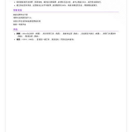
省级社会实践先进个人
组织校际龙舟友谊赛，协调场地、裁判及后勤保障，参赛队伍达20支，参与人数超500人，提升协会影响力。
全国大学生龙舟锦标赛优秀组织奖
建立协会宣传渠道，运营微信公众号与微博，粉丝数增长300%，有效传播龙舟文化，增强团队凝聚力。
校级一等奖学金
荣誉奖项
其他
校级优秀学生干部
技能：
Office办公软件（精通），项目管理工具（熟悉），新媒体运营（熟练），活动策划与执行（精通），跨部门沟通协作
省级社会实践先进个人
（熟练），数据分析（熟练）
全国大学生龙舟锦标赛优秀组织奖
语言：
CET-6（580分），普通话一级乙等，英语流利（可胜任涉外接待）
校级一等奖学金
其他
技能：
Office办公软件（精通），项目管理工具（熟悉），新媒体运营（熟练），活动策划与执行（精通），跨部门沟通协作
（熟练），数据分析（熟练）
语言：
CET-6（580分），普通话一级乙等，英语流利（可胜任涉外接待）