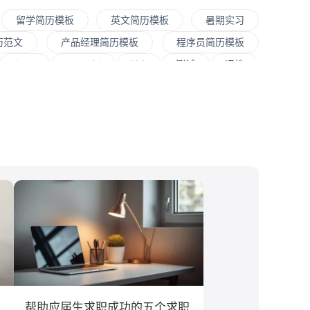
留学简历模板
英文简历模板
暑期实习
历范文
产品经理简历模板
程序员简历模板
Java
Andorid
iOS
测试
运维
程师
快消
JavaScript
.NET工程师
销售
文案/策划
SEO/SEM
新媒体
大学
对外经贸大学
香港大学
四川大学
文化/传媒
房地产
电子商务
通信
程
工商管理
金融学
计算机科学与技术
息工程
教育学
语言类专业
帮助应届生求职成功的五个求职