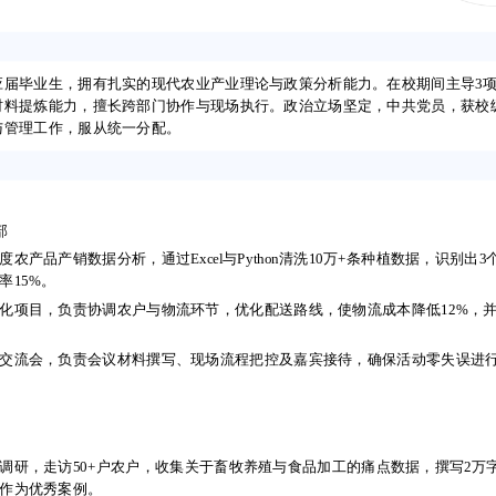
cv.com
应届毕业生，拥有扎实的现代农业产业理论与政策分析能力。在校期间主导3
材料提炼能力，擅长跨部门协作与现场执行。政治立场坚定，中共党员，获校
与管理工作，服从统一分配。
应届毕业生，拥有扎实的现代农业产业理论与政策分析能力。在校期间主导3
材料提炼能力，擅长跨部门协作与现场执行。政治立场坚定，中共党员，获校
与管理工作，服从统一分配。
部
农产品产销数据分析，通过Excel与Python清洗10万+条种植数据，识别
率15%。
化项目，负责协调农户与物流环节，优化配送路线，使物流成本降低12%，
部
农产品产销数据分析，通过Excel与Python清洗10万+条种植数据，识别
交流会，负责会议材料撰写、现场流程把控及嘉宾接待，确保活动零失误进行，
率15%。
化项目，负责协调农户与物流环节，优化配送路线，使物流成本降低12%，
交流会，负责会议材料撰写、现场流程把控及嘉宾接待，确保活动零失误进行，
调研，走访50+户农户，收集关于畜牧养殖与食品加工的痛点数据，撰写2万
作为优秀案例。