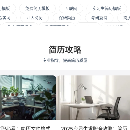
历模板
免费简历模板
互联网
实习生简历模板
假实习
四大简历
保研简历
考研复试
简
财务简历模板
教师简历模板
python
Web前端
资源
会展策划
医疗/健康
品牌公关
算法工
式
市场/营销
采购贸易
商务拓展
外贸
简历攻略
通大学
浙江大学
武汉大学
中山大学
中国人民
专业指导，提高简历质量
学
深圳大学
暨南大学
金融
咨询
银行
教育培训
保险
广告
医药
法律
软件工
会计学
艺术与设计
电子信
求职必看：简历文件格式
2025应届生求职全攻略：简历