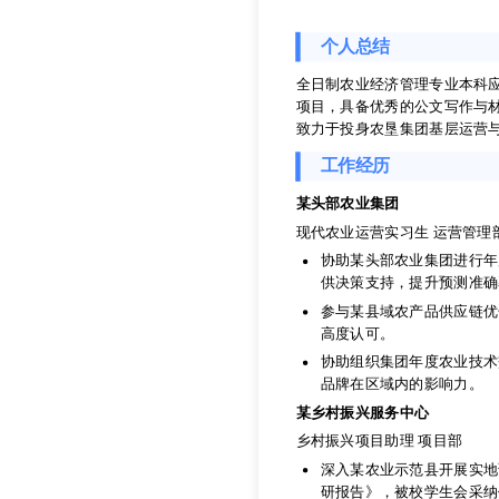
188-8888-8888
abbey@wonder
个人总结
农垦集团公司员工
全日制农业经济管理专业本科
项目，具备优秀的公文写作与
致力于投身农垦集团基层运营
个人总结
工作经历
全日制农业经济管理专业本科
项目，具备优秀的公文写作与
某头部农业集团
致力于投身农垦集团基层运营
现代农业运营实习生 运营管理
工作经历
协助某头部农业集团进行年度
供决策支持，提升预测准确
某头部农业集团
参与某县域农产品供应链优
现代农业运营实习生 运营管理
高度认可。
协助某头部农业集团进行年度
协助组织集团年度农业技术
供决策支持，提升预测准确
品牌在区域内的影响力。
参与某县域农产品供应链优
某乡村振兴服务中心
高度认可。
乡村振兴项目助理 项目部
协助组织集团年度农业技术
品牌在区域内的影响力。
深入某农业示范县开展实地
研报告》，被校学生会采纳
某乡村振兴服务中心