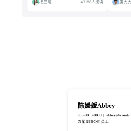
市场中数量广大但是处境“独特”的应届
人群、投
杨晨曦
唐大
43188人阅读
生的求职技巧和经验。
投。
陈媛媛Abbey
188-8888-8888
abbey@wonder
农垦集团公司员工
陈媛媛Abbey