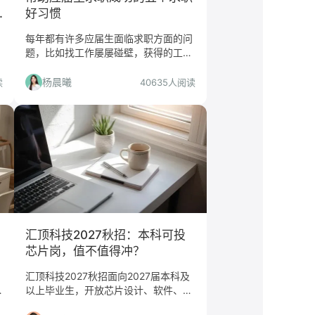
好习惯
每年都有许多应届生面临求职方面的问
题，比如找工作屡屡碰壁，获得的工作
不够理想等等。其实在求职竞争中，很
多时候你欠缺的只是细节方面的问题，
杨晨曦
读
40635人阅读
今天超级简历Abbey就给大家谈谈帮助
应届生求职成功的五个好习惯，帮助各
位应届生同学更顺利地找到理想的工
作。
汇顶科技2027秋招：本科可投
芯片岗，值不值得冲？
汇顶科技2027秋招面向2027届本科及
以上毕业生，开放芯片设计、软件、算
法、测试、销售等多类岗位，工作地点