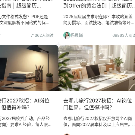
指南 | 超级简历
到Offer的黄金法则 | 超级简历
rCV
WonderCV
历文件格式发愁？PDF还是
2025届应届生求职在即？本攻略涵盖
本文深度解析不同格式的优
简历撰写、面试技巧、笔试准备等环
避开简历投递雷区，提升HR
节，助你从零开始，斩获心仪Offer！
顺利斩获面试机会！更有超级
更有超级简历WonderCV工具加持，求
大
杨晨曦
71362人阅读
69863人阅
derCV一键转换功能，让你的
职快人一步！
呈现。
行2027秋招：AI岗位
去哪儿旅行2027秋招：AI岗位
，但值得冲吗？
门槛高，但值得冲吗？
2027届校招启动，产品经
去哪儿旅行2027秋招仅开放两个AI岗
方向）要求AI经验，每人限投
位，面向2027届本科及以上应届生。
。本文分析平台含金量、适合
本文从平台含金量、岗位实际门槛、适