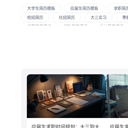
大学生简历模板
应届生简历模板
求职简
校招简历
社招简历
大三实习
寒
运营简历模板
行政简历模板
设计简历模板
大数据
UI/UX
平面设计/美工
人力
C#工程师
网络安全
数据分析
嵌入
清华大学
北京大学
复旦大学
上海交
南开大学
南京大学
吉林大学
中南大
游戏
制造业
汽车
仓储/物流
经济学
传播学
市场营销
应届生求职时间规划：大三到大
应届生