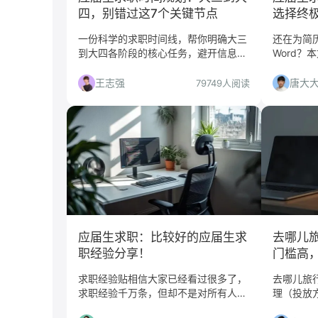
四，别错过这7个关键节点
选择终极
Wonde
一份科学的求职时间线，帮你明确大三
还在为简
到大四各阶段的核心任务，避开信息差
Word？
陷阱，抓住秋招、春招等黄金机会，实
劣，助你
现高效上岸。
好感度，
王志强
唐大
79749人阅读
简历Won
简历完美
应届生求职：比较好的应届生求
去哪儿旅
职经验分享！
门槛高
求职经验贴相信大家已经看过很多了，
去哪儿旅行
求职经验千万条，但却不是对所有人都
理（投放
适用。今天我们先来聊一聊适用于求职
一个岗位