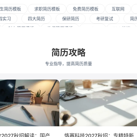
生简历模板
求职简历模板
免费简历模板
互联网
假实习
四大简历
保研简历
考研复试
简
财务简历模板
教师简历模板
python
Web前端
资源
会展策划
医疗/健康
品牌公关
算法工
/营销
采购贸易
商务拓展
外贸
销售
简历攻略
江大学
武汉大学
中山大学
中国人民大学
对外
专业指导，提高简历质量
大学
暨南大学
金融
咨询
银行
文化/传
保险
广告
医药
法律
软件工程
工商
会计学
艺术与设计
电子信息工程
2027秋招解读：国产
恪赛科技2027秋招：专精特新