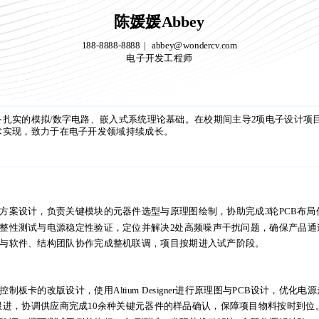
陈媛媛Abbey
188-8888-8888
abbey@wondercv.com
电子开发工程师
陈媛媛Abbey
188-8888-8888
abbey@wondercv.com
电子开发工程师
扎实的模拟/数字电路、嵌入式系统理论基础。在校期间主导2项电子设计项
术实现，致力于在电子开发领域持续成长。
扎实的模拟/数字电路、嵌入式系统理论基础。在校期间主导2项电子设计项
术实现，致力于在电子开发领域持续成长。
方案设计，负责关键模块的元器件选型与原理图绘制，协助完成3轮PCB布局
整性测试与电源稳定性验证，定位并解决2处高频噪声干扰问题，确保产品通
与软件、结构团队协作完成整机联调，项目按期进入试产阶段。
方案设计，负责关键模块的元器件选型与原理图绘制，协助完成3轮PCB布局
整性测试与电源稳定性验证，定位并解决2处高频噪声干扰问题，确保产品通
板卡的改版设计，使用Altium Designer进行原理图与PCB设计，优化
与软件、结构团队协作完成整机联调，项目按期进入试产阶段。
跟进，协调供应商完成10余种关键元器件的样品确认，保障项目物料按时到位