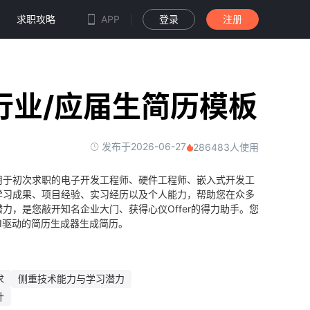
求职攻略
APP
登录
注册
行业/应届生简历模板
发布于2026-06-27
286483人使用
用于初次求职的电子开发工程师、硬件工程师、嵌入式开发工
学习成果、项目经验、实习经历以及个人能力，帮助您在众多
力，是您敲开知名企业大门、获得心仪Offer的得力助手。您
I驱动的简历生成器生成简历。
求
侧重技术能力与学习潜力
计