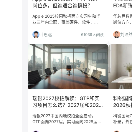
岗位多，但谁适合谁慎投？
EDA新
Apple 2025校园秋招面向实习生和毕
华芯巨数微
业三年内全职，覆盖硬件、软件、
岗位方向
ML/AI、供应链、职能等方向，工作地
值得投。
点在上海、北京、深圳、苏州。本文从
物理等专
叶思远
刘浩
61039人阅读
平台含金量、岗位匹配度、竞争难度等
州/上海。
角度给出投递建议，并分析适合与慎投
人群。
瑞银2027校招解读：GTP和实
科锐国
习项目怎么选？2027届和2028
2026
届都该看看
投？适
瑞银2027中国内地校招全面启动，
科锐国际O
GTP面向2027届，实习面向2028届，
补录，外
Global Markets仅上海。本文从求职决
岗位含金