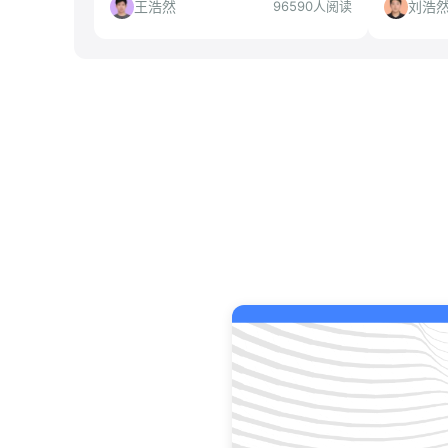
策角度解读项目选择、申请流程与准备
你理性决
王浩然
刘浩
96590人阅读
策略，帮你判断是否值得投递。