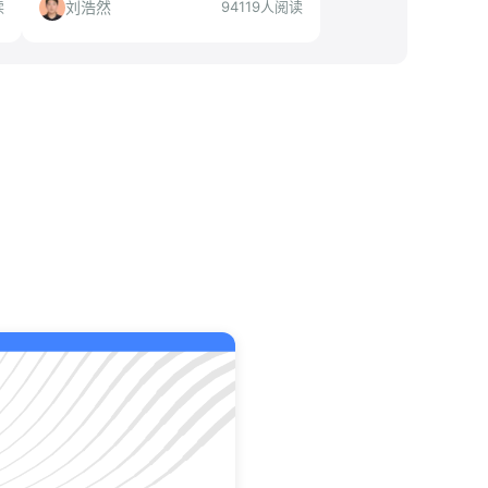
等。本文从公司实力、岗位要求、适合
刘浩然
读
94119人阅读
人群等角度全面解读，帮你判断是否值
得投递。