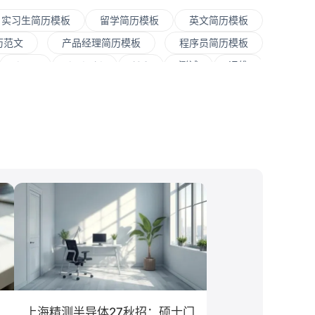
实习生简历模板
留学简历模板
英文简历模板
历范文
产品经理简历模板
程序员简历模板
Java
Andorid
iOS
测试
运维
程师
快消
JavaScript
.NET工程师
文案/策划
SEO/SEM
新媒体
清华大学
经贸大学
香港大学
四川大学
南开大学
媒
房地产
电子商务
通信
游戏
管理
金融学
计算机科学与技术
经济学
教育学
语言类专业
上海精测半导体27秋招：硕士门