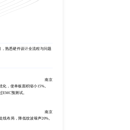
目，熟悉硬件设计全流程与问题
目，熟悉硬件设计全流程与问题
南京
优化，使单板面积缩小15%。
过EMC预测试。
南京
优化，使单板面积缩小15%。
南京
过EMC预测试。
电源走线布局，降低纹波噪声20%。
。