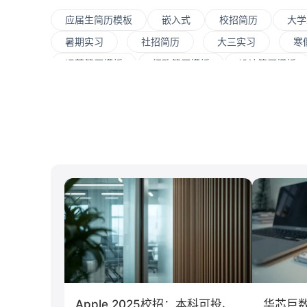
应届生简历模板
嵌入式
校招简历
大学
暑期实习
社招简历
大三实习
寒
运营简历模板
行政简历模板
设计简历模板
大数据
UI/UX
平面设计/美工
人力
C#工程师
网络安全
数据分析
市场
北京大学
复旦大学
上海交通大学
浙
南京大学
吉林大学
中南大学
深圳
制造业
汽车
仓储/物流
教育培训
传播学
市场营销
Apple 2025校招：本科可投、
华芯巨数