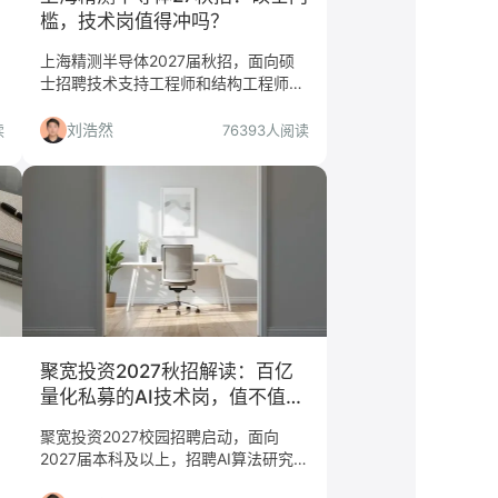
槛，技术岗值得冲吗？
上海精测半导体2027届秋招，面向硕
/
士招聘技术支持工程师和结构工程师，
工作地上海/北京/合肥。本文分析岗位
门槛、适合人群与投递建议，帮你判断
刘浩然
读
76393人阅读
是否值得投。
聚宽投资2027秋招解读：百亿
量化私募的AI技术岗，值不值得
冲？
聚宽投资2027校园招聘启动，面向
2027届本科及以上，招聘AI算法研究
员、量化策略研究员、数据系统架构师