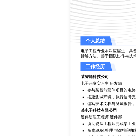
个人总结
电子工程专业本科应届生，具备
拆解方法。善于团队协作与技
个人总结
工作经历
电子工程专业本科应届生，具备
某智能科技公司
拆解方法。善于团队协作与技
电子开发实习生 研发部
工作经历
参与某智能硬件项目的电路
搭建测试环境，执行信号完
某智能科技公司
编写技术文档与测试报告，
电子开发实习生 研发部
某电子科技有限公司
参与某智能硬件项目的电路
硬件助理工程师 硬件部
搭建测试环境，执行信号完
协助资深工程师完成某工业控制
编写技术文档与测试报告，
负责BOM整理与物料采购
某电子科技有限公司