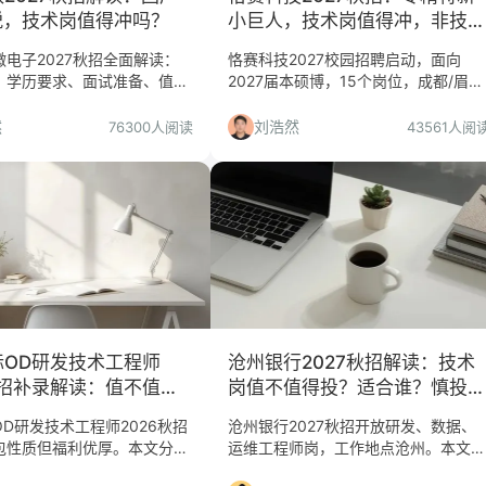
锐，技术岗值得冲吗？
小巨人，技术岗值得冲，非技术
岗慎投
电子2027秋招全面解读：
恪赛科技2027校园招聘启动，面向
、学历要求、面试准备、值不
2027届本硕博，15个岗位，成都/眉山
面向计算机、微电子、数学、
苏州/张家港。本文从平台价值、岗位
业，本科可投，工作地点杭
匹配、投递风险三个维度给出判断，帮
然
刘浩然
76300人阅读
43561人阅
你决定是否投递。
际OD研发技术工程师
沧州银行2027秋招解读：技术
秋招补录解读：值不值得
岗值不值得投？适合谁？慎投
合谁？
谁？
D研发技术工程师2026秋招
沧州银行2027秋招开放研发、数据、
包性质但福利优厚。本文分析
运维工程师岗，工作地点沧州。本文从
量、适合人群与慎投人群，助
岗位信息、公司背景、地域限制等角度