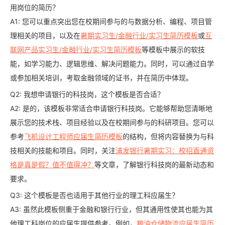
用岗位的简历？
A1: 您可以重点突出您在校期间参与的与数据分析、编程、项目管
理相关的项目，以及在
暑期实习生/金融行业/实习生简历模板
或
互
联网产品实习生/金融行业/实习生简历模板
等模板中展示的软技
能，如学习能力、逻辑思维、解决问题能力。同时，可以通过自学
或参加相关培训，考取金融领域的证书，并在简历中体现。
Q2: 我想申请银行的科技岗，这个模板是否合适？
A2: 是的，该模板非常适合申请银行科技岗。它能够帮助您清晰地
展示您的技术栈、项目经验以及在校期间参与的科研项目。您可以
参考
飞机设计工程师应届生简历模板
的结构，但将内容替换为与科
技相关的技能和项目。同时，关注
浦发银行暑期实习：校招直通资
格是真是假？值不值得冲？
等文章，了解银行科技岗的最新动态和
要求。
Q3: 这个模板是否也适用于其他行业的理工科应届生？
A3: 虽然此模板侧重于金融和银行行业，但其通用性使其也能为其
他理工科岗位的应届生提供参考。例如，
粮油仓储物流应届生简历