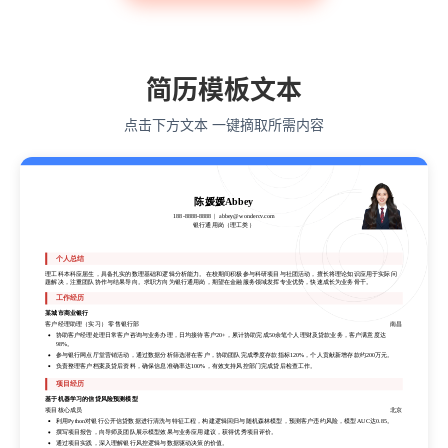
语言类专业
简历模板文本
点击下方文本 一键摘取所需内容
陈媛媛Abbey
188-8888-8888
abbey@wondercv.com
银行通用岗（理工类）
陈媛媛Abbey
个人总结
188-8888-8888
abbey@wondercv.com
理工科本科应届生，具备扎实的数理基础和逻辑分析能力。在校期间积极参与科研项目与社团活动，擅长将理论知识应用于实际问
银行通用岗（理工类）
题解决，注重团队协作与结果导向。求职方向为银行通用岗，期望在金融服务领域发挥专业优势，快速成长为业务骨干。
工作经历
某城市商业银行
个人总结
客户经理助理（实习） 零售银行部
南昌
理工科本科应届生，具备扎实的数理基础和逻辑分析能力。在校期间积极参与科研项目与社团活动，擅长将理论知识应用于实际问
协助客户经理处理日常客户咨询与业务办理，日均接待客户20+，累计协助完成50余笔个人理财及贷款业务，客户满意度达
题解决，注重团队协作与结果导向。求职方向为银行通用岗，期望在金融服务领域发挥专业优势，快速成长为业务骨干。
98%。
工作经历
参与银行网点厅堂营销活动，通过数据分析筛选潜在客户，协助团队完成季度存款指标120%，个人贡献新增存款约200万元。
负责整理客户档案及贷后资料，确保信息准确率达100%，有效支持风控部门完成贷后检查工作。
某城市商业银行
客户经理助理（实习） 零售银行部
南昌
项目经历
协助客户经理处理日常客户咨询与业务办理，日均接待客户20+，累计协助完成50余笔个人理财及贷款业务，客户满意度达
98%。
基于机器学习的信贷风险预测模型
参与银行网点厅堂营销活动，通过数据分析筛选潜在客户，协助团队完成季度存款指标120%，个人贡献新增存款约200万元。
项目核心成员
北京
负责整理客户档案及贷后资料，确保信息准确率达100%，有效支持风控部门完成贷后检查工作。
利用Python对银行公开信贷数据进行清洗与特征工程，构建逻辑回归与随机森林模型，预测客户违约风险，模型AUC达0.85。
撰写项目报告，向导师及团队展示模型效果与业务应用建议，获得优秀项目评价。
项目经历
通过项目实践，深入理解银行风控逻辑与数据驱动决策的价值。