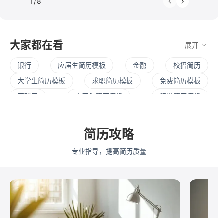
1
/
8
大家都在看
展开
银行
应届生简历模板
金融
校招简历
大学生简历模板
求职简历模板
免费简历模板
互联网
实习生简历模板
留学简历模板
英文简历模板
暑期实习
社招简历
大三实习
寒假实习
四大简历
保研简历
考研复试
简历攻略
简历范文
产品经理简历模板
程序员简历模板
专业指导，提高简历质量
运营简历模板
行政简历模板
设计简历模板
财务简历模板
教师简历模板
python
Web前端
Java
Andorid
iOS
测试
运维
大数据
UI/UX
平面设计/美工
人力资源
会展策划