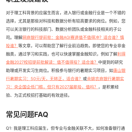
对于理工科背景的应届生而言，进入银行或金融行业是一个不错的
选择，尤其是那些对科技和数据分析有较高要求的岗位。例如，您
可以关注银行的科技部门、数据分析团队或金融科技相关的子公
司。理解
网商银行提前批：金融AGI赛道值不值得冲？适合谁？慎
投谁？
等文章，可以帮助您了解行业前沿趋势。即使您的专业非金
融类，通过学习和实践，也可以快速掌握金融知识，例如了解
利得
金融2027校招提前批解读：值不值得投？适合谁？
中提到的研究
助理或开发实习生岗位。积极参与银行的暑期实习项目，如
唐山银
行暑期实习：50元/天，无转正，适合谁？
或
余姚农商银行暑期实
习：央企国企低门槛，但只有2027届能投，值吗？
，是积累经
验、为正式校招打基础的有效途径。
常见问题FAQ
Q1: 我是理工科应届生，但专业与金融关联不大，如何准备银行通