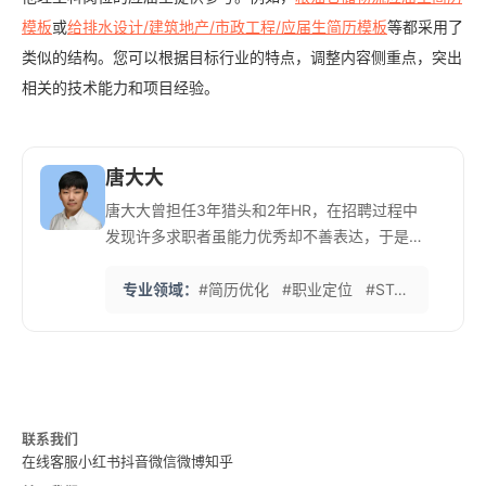
模板
或
给排水设计/建筑地产/市政工程/应届生简历模板
等都采用了
类似的结构。您可以根据目标行业的特点，调整内容侧重点，突出
相关的技术能力和项目经验。
唐大大
唐大大曾担任3年猎头和2年HR，在招聘过程中
发现许多求职者虽能力优秀却不善表达，于是创
立简历优化工作室。他擅长为不同背景的求职者
量身定制简历，特别是为缺乏工作经验的应届毕
专业领域：
#简历优化
#职业定位
#STAR法则
#H
业生和转行者提供专业指导。 他采用独特的'淘
金'方法，从客户的真实经历中提炼核心优势，而
非凭空杜撰。曾帮助一名毫无实践经验的韩国留
学生成功入职互联网头部企业，年薪达28万元。
五年来，她已帮助3万多人成功获得理想工作机
联系我们
会，工作室年订单量超过300单，团队规模扩大
在线客服
小红书
抖音
微信
微博
知乎
到40-50人，在业内积累了良好口碑。