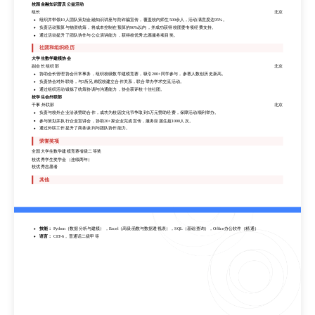
基于机器学习的信贷风险预测模型
校园金融知识普及公益活动
项目核心成员
北京
组长
北京
利用Python对银行公开信贷数据进行清洗与特征工程，构建逻辑回归与随机森林模型，预测客户违约风险，模型AUC达0.85。
组织并带领10人团队策划金融知识讲座与防诈骗宣传，覆盖校内师生500余人，活动满意度达95%。
撰写项目报告，向导师及团队展示模型效果与业务应用建议，获得优秀项目评价。
负责活动预算与物资统筹，将成本控制在预算的90%以内，并成功获得校团委专项经费支持。
通过项目实践，深入理解银行风控逻辑与数据驱动决策的价值。
通过活动提升了团队协作与公众演讲能力，获得校优秀志愿服务项目奖。
校园金融知识普及公益活动
社团和组织经历
组长
北京
组织并带领10人团队策划金融知识讲座与防诈骗宣传，覆盖校内师生500余人，活动满意度达95%。
大学生数学建模协会
负责活动预算与物资统筹，将成本控制在预算的90%以内，并成功获得校团委专项经费支持。
副会长 组织部
北京
通过活动提升了团队协作与公众演讲能力，获得校优秀志愿服务项目奖。
协助会长管理协会日常事务，组织校级数学建模竞赛，吸引200+同学参与，参赛人数创历史新高。
负责协会对外联络，与3所兄弟院校建立合作关系，联合举办学术交流活动。
社团和组织经历
通过组织活动锻炼了统筹协调与沟通能力，协会获评校十佳社团。
大学生数学建模协会
校学生会外联部
副会长 组织部
北京
干事 外联部
北京
协助会长管理协会日常事务，组织校级数学建模竞赛，吸引200+同学参与，参赛人数创历史新高。
负责与校外企业洽谈赞助合作，成功为校园文化节争取到5万元赞助经费，保障活动顺利举办。
负责协会对外联络，与3所兄弟院校建立合作关系，联合举办学术交流活动。
参与策划并执行企业宣讲会，协助20+家企业完成宣传，服务应届生超1000人次。
通过组织活动锻炼了统筹协调与沟通能力，协会获评校十佳社团。
通过外联工作提升了商务谈判与团队协作能力。
校学生会外联部
荣誉奖项
干事 外联部
北京
负责与校外企业洽谈赞助合作，成功为校园文化节争取到5万元赞助经费，保障活动顺利举办。
全国大学生数学建模竞赛省级二等奖
参与策划并执行企业宣讲会，协助20+家企业完成宣传，服务应届生超1000人次。
校优秀学生奖学金（连续两年）
通过外联工作提升了商务谈判与团队协作能力。
校优秀志愿者
荣誉奖项
其他
全国大学生数学建模竞赛省级二等奖
技能：
Python（数据分析与建模），Excel（高级函数与数据透视表），SQL（基础查询），Office办公软件（精通）
校优秀学生奖学金（连续两年）
语言：
CET-6，普通话二级甲等
校优秀志愿者
其他
技能：
Python（数据分析与建模），Excel（高级函数与数据透视表），SQL（基础查询），Office办公软件（精通）
语言：
CET-6，普通话二级甲等