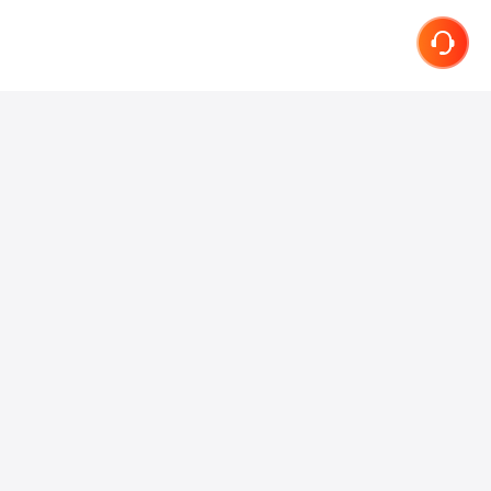
联系我们
在线客服
小红书
抖音
微信
微博
知乎
关于我们
产品介绍
服务协议
隐私条款
简历专家
加入我们
网站地图
快速进入
首页
我的简历
简历攻略
简历修改
简历范文
职位列表
简历模板
大学生简历模板
应届生简历模板
程序员简历模板
免费简历模板
经典工作简历
英文简历模板
其他产品
下载 App
微信小程序
个人简介生成
简历亮点生成
求职目标生成
OpenClaw龙虾