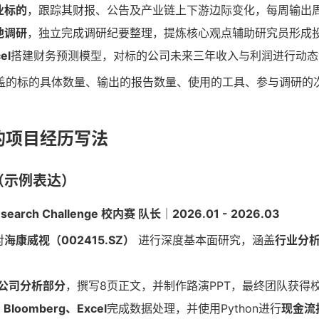
业标的
，跟踪其财报、公告及产业链上下游边际变化，每周输出
地调研
，独立完成调研纪要整理，提炼核心观点辅助研究员形成
el
搭建财务预测模型，对标的公司未来三年收入与利润进行动态
盖的标的具体数量、输出的报告数量、使用的工具、参与调研的
的项目经历写法
（示例表达）
arch Challenge 校内赛 队长｜2026.01 - 2026.03
对
海康威视（002415.SZ）
进行深度基本面研究，涵盖
行业分析
公司分析部分
，撰写8页正文，并制作路演PPT，最终团队获得
Bloomberg、Excel
完成数据处理，并使用Python进行
现金流