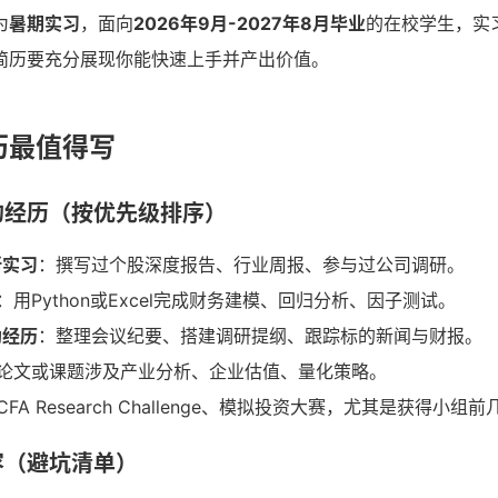
为
暑期实习
，面向
2026年9月-2027年8月毕业
的在校学生，实
简历要充分展现你能快速上手并产出价值。
历最值得写
的经历（按优先级排序）
所实习
：撰写过个股深度报告、行业周报、参与过公司调研。
：用Python或Excel完成财务建模、回归分析、因子测试。
助经历
：整理会议纪要、搭建调研提纲、跟踪标的新闻与财报。
论文或课题涉及产业分析、企业估值、量化策略。
CFA Research Challenge、模拟投资大赛，尤其是获得小组
容（避坑清单）