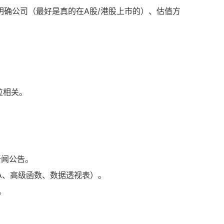
确公司（最好是真的在A股/港股上市的）、估值方
位相关。
新闻公告。
el（VBA、高级函数、数据透视表）。
。