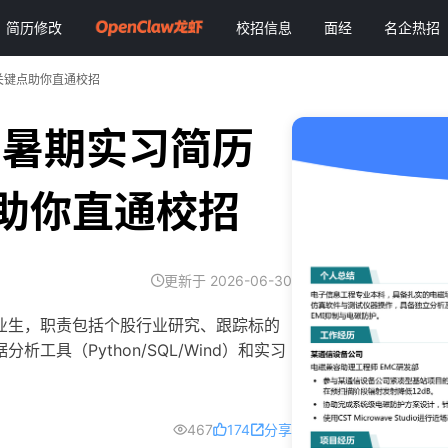
简历修改
校招信息
面经
名企热招
关键点助你直通校招
员暑期实习简历
助你直通校招
更新于 2026-06-30
毕业生，职责包括个股行业研究、跟踪标的
具（Python/SQL/Wind）和实习
467
174
分享