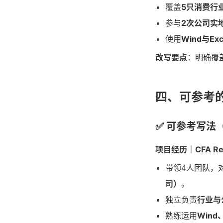
覆盖
5只消费行
参与
2次公司实
使用
Wind与Exc
改写要点
：明确覆
四、可参考
✅ 可参考写法
项目经历｜CFA Rese
带领4人团队，
司）
。
独立负责
行业与
熟练运用
Wind、