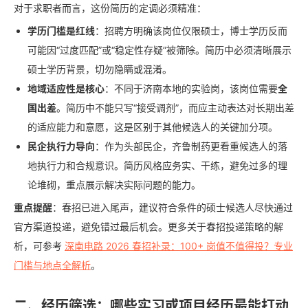
对于求职者而言，这份简历的定调必须精准：
学历门槛是红线
：招聘方明确该岗位仅限硕士，博士学历反而
可能因“过度匹配”或“稳定性存疑”被筛除。简历中必须清晰展示
硕士学历背景，切勿隐瞒或混淆。
地域适应性是核心
：不同于济南本地的实验岗，该岗位需要
全
国出差
。简历中不能只写“接受调剂”，而应主动表达对长期出差
的适应能力和意愿，这是区别于其他候选人的关键加分项。
民企执行力导向
：作为头部民企，齐鲁制药更看重候选人的落
地执行力和合规意识。简历风格应务实、干练，避免过多的理
论堆砌，重点展示解决实际问题的能力。
重点提醒
：春招已进入尾声，建议符合条件的硕士候选人尽快通过
官方渠道投递，避免错过最后机会。更多关于春招投递策略的解
析，可参考
深南电路 2026 春招补录：100+ 岗值不值得投？专业
门槛与地点全解析
。
二、经历筛选：哪些实习或项目经历最能打动