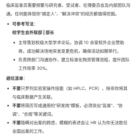
临床监查员需要频繁与研究者、受试者、伦理委员会及内部团队沟
通。任何能体现你“搞定人”、“解决冲突”的经历都值得挖掘。
可参考写法
：
校学生会外联部 | 部长
主导策划校级大型学术论坛，协调 10 余家校外企业赞助
商，成功解决场地突发变更危机，确保活动如期举行。
负责跨部门沟通协作，建立标准化物资管理流程，提升团队
工作效率 30%。
避坑清单
：
不要
只罗列实验室操作技能（如 HPLC、PCR），除非你将其
与临床数据产生关联。
不要
将简历写成通用的“研发岗”模板，必须突出“监查”、“协
调”、“合规”等关键词。
不要
隐瞒对出差的顾虑，模糊的表述会让 HR 认为你无法胜任
全国出差的工作。