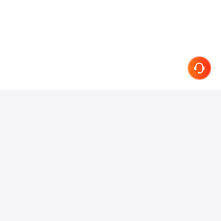
联系我们
在线客服
小红书
抖音
微信
微博
知乎
关于我们
产品介绍
服务协议
隐私条款
简历专家
加入我们
网站地图
快速进入
首页
我的简历
简历攻略
简历修改
简历范文
职位列表
简历模板