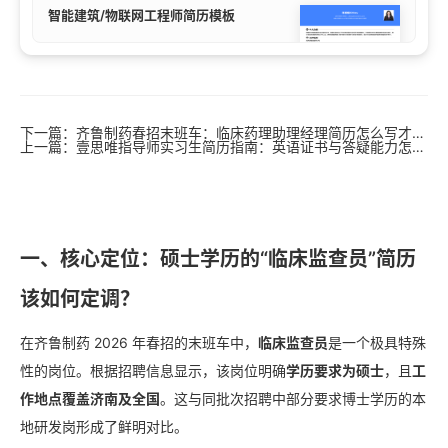
智能建筑/物联网工程师简历模板
下一篇：齐鲁制药春招末班车：临床药理助理经理简历怎么写才稳？
上一篇：壹思唯指导师实习生简历指南：英语证书与答疑能力怎么写
一、核心定位：硕士学历的“临床监查员”简历
该如何定调？
在齐鲁制药 2026 年春招的末班车中，
临床监查员
是一个极具特殊
性的岗位。根据招聘信息显示，该岗位明确
学历要求为硕士
，且
工
作地点覆盖济南及全国
。这与同批次招聘中部分要求博士学历的本
地研发岗形成了鲜明对比。