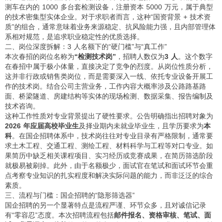
测车在内的 1000 多台套检测设备，注册资本 5000 万元，属于典型
的技术密集型实体企业。对于求职者而言，这种“国资背景 + 技术资
质”的组合，通常意味着业务来源稳定、抗风险能力强，且内部管理体
系相对规范，是追求职业稳定性的优质选择。
二、岗位深度拆解：3 人名额下的“硬门槛”与“真工作”
本次春招的岗位名称为
“检测技术岗”
，招聘人数仅为
3 人
。这个数字
在春招中属于极小体量，直接决定了竞争的烈度。从岗位性质分析，
这并非行政或销售类岗位，而是需要深入一线、依托专业设备开展工
作的技术岗。结合公司主营业务，工作内容大概率涉及公路路基路
面、桥梁隧道、房建结构等实体的现场检测、数据采集、报告编制及
技术咨询。
这种工作性质对专业背景提出了硬性要求。公告明确指出招聘对象为
2026 年应届高校毕业生
及择业期内未就业毕业生，且学历要求为
本
科
。在国企招聘体系中，技术岗往往对专业目录有严格限制，通常要
求土木工程、交通工程、测绘工程、材料科学与工程等对口专业。如
果简历中缺乏相关课程项目、实习经历或竞赛成果，在简历筛选阶段
就极易被刷掉。此外，由于名额极少，面试官在笔试和面试环节会重
点考察专业知识的扎实程度和解决实际问题的能力，而非泛泛的综合
素质。
三、流程与门槛：国企招聘的“隐形筛选器”
国企招聘的另一个显著特点是流程严谨、环节众多，且对诚信记录
有“零容忍”态度。本次招聘流程包括
邮件报名、资格审核、笔试、面