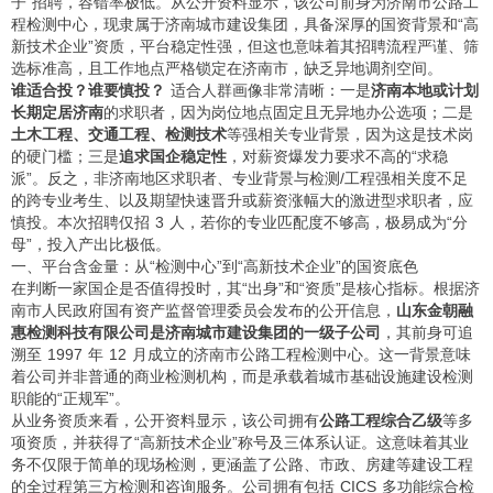
子”招聘，容错率极低。从公开资料显示，该公司前身为济南市公路工
程检测中心，现隶属于济南城市建设集团，具备深厚的国资背景和“高
新技术企业”资质，平台稳定性强，但这也意味着其招聘流程严谨、筛
选标准高，且工作地点严格锁定在济南市，缺乏异地调剂空间。
谁适合投？谁要慎投？
适合人群画像非常清晰：一是
济南本地或计划
长期定居济南
的求职者，因为岗位地点固定且无异地办公选项；二是
土木工程、交通工程、检测技术
等强相关专业背景，因为这是技术岗
的硬门槛；三是
追求国企稳定性
，对薪资爆发力要求不高的“求稳
派”。反之，非济南地区求职者、专业背景与检测/工程强相关度不足
的跨专业考生、以及期望快速晋升或薪资涨幅大的激进型求职者，应
慎投。本次招聘仅招 3 人，若你的专业匹配度不够高，极易成为“分
母”，投入产出比极低。
一、平台含金量：从“检测中心”到“高新技术企业”的国资底色
在判断一家国企是否值得投时，其“出身”和“资质”是核心指标。根据济
南市人民政府国有资产监督管理委员会发布的公开信息，
山东金朝融
惠检测科技有限公司是济南城市建设集团的一级子公司
，其前身可追
溯至 1997 年 12 月成立的济南市公路工程检测中心。这一背景意味
着公司并非普通的商业检测机构，而是承载着城市基础设施建设检测
职能的“正规军”。
从业务资质来看，公开资料显示，该公司拥有
公路工程综合乙级
等多
项资质，并获得了“高新技术企业”称号及三体系认证。这意味着其业
务不仅限于简单的现场检测，更涵盖了公路、市政、房建等建设工程
的全过程第三方检测和咨询服务。公司拥有包括 CICS 多功能综合检