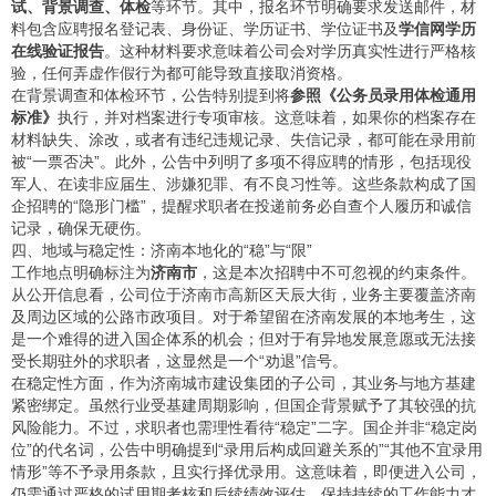
试、背景调查、体检
等环节。其中，报名环节明确要求发送邮件，材
料包含应聘报名登记表、身份证、学历证书、学位证书及
学信网学历
在线验证报告
。这种材料要求意味着公司会对学历真实性进行严格核
验，任何弄虚作假行为都可能导致直接取消资格。
在背景调查和体检环节，公告特别提到将
参照《公务员录用体检通用
标准》
执行，并对档案进行专项审核。这意味着，如果你的档案存在
材料缺失、涂改，或者有违纪违规记录、失信记录，都可能在录用前
被“一票否决”。此外，公告中列明了多项不得应聘的情形，包括现役
军人、在读非应届生、涉嫌犯罪、有不良习性等。这些条款构成了国
企招聘的“隐形门槛”，提醒求职者在投递前务必自查个人履历和诚信
记录，确保无硬伤。
四、地域与稳定性：济南本地化的“稳”与“限”
工作地点明确标注为
济南市
，这是本次招聘中不可忽视的约束条件。
从公开信息看，公司位于济南市高新区天辰大街，业务主要覆盖济南
及周边区域的公路市政项目。对于希望留在济南发展的本地考生，这
是一个难得的进入国企体系的机会；但对于有异地发展意愿或无法接
受长期驻外的求职者，这显然是一个“劝退”信号。
在稳定性方面，作为济南城市建设集团的子公司，其业务与地方基建
紧密绑定。虽然行业受基建周期影响，但国企背景赋予了其较强的抗
风险能力。不过，求职者也需理性看待“稳定”二字。国企并非“稳定岗
位”的代名词，公告中明确提到“录用后构成回避关系的”“其他不宜录用
情形”等不予录用条款，且实行择优录用。这意味着，即便进入公司，
仍需通过严格的试用期考核和后续绩效评估，保持持续的工作能力才