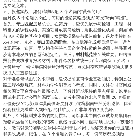
是立足之本。
五、投递实战：如何精准匹配 3 个名额的“黄金简历”
面对仅 3 个名额的岗位，简历的投递策略必须从“海投”转向“精投”。
首先，
专业匹配度
是核心。在简历中，应优先展示与检测、工程、材
料相关的课程成绩、实验项目或实习经历，用数据量化成果，例如“参
与 XX 公路路基检测项目，负责数据采集与报告编制，误差率控制在
X%以内”。其次，
突出国企适配性
。在自我评价或项目经历中，适当
体现严谨、负责、团队协作等符合国企文化特质的关键词，并强调对
济南本地发展的意愿和稳定性。最后，
材料规范性
至关重要。严格按
照公告要求准备报名材料，邮件命名格式统一为“应聘岗位 + 姓名 +
身份证号”，确保学信网验证报告有效，避免因格式错误导致简历被系
统或人工直接过滤。
对于准备笔试面试的求职者，建议提前复习专业基础知识，特别是公
路工程检测规范、材料力学性能等核心考点。同时，关注公司官网或
相关国资平台发布的最新动态，了解其近期承接的重点项目，以便在
面试中展现对公司的深度认知。参考
中国铁路北京局集团 26 春招值
不值得投？北京/京津冀岗位深度解读与避坑指南
中的分析逻辑，国企
招聘往往更看重“人岗匹配”的精准度，而非单纯的学历光环。
此外，针对检测技术岗的简历撰写，可以参考
中国铁路成都局集团春
招物流运营简历模板
的结构，虽然行业不同，但其“项目经历 - 技能特
长 - 教育背景”的清晰逻辑同样适用于技术岗，能够突出你的专业能力
和实战成果。记住，在 3 个名额的竞争中，每一份简历都必须做